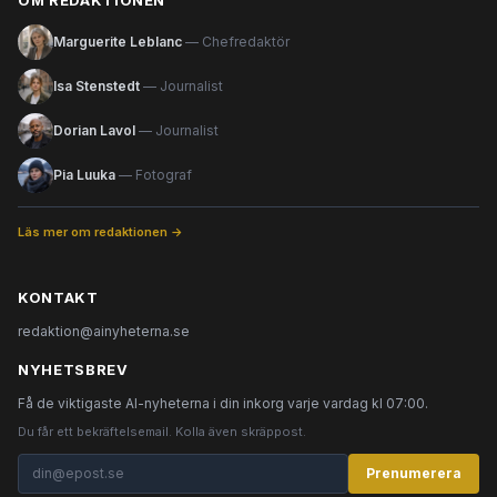
OM REDAKTIONEN
Marguerite Leblanc
— Chefredaktör
Isa Stenstedt
— Journalist
Dorian Lavol
— Journalist
Pia Luuka
— Fotograf
Läs mer om redaktionen →
KONTAKT
redaktion@ainyheterna.se
NYHETSBREV
Få de viktigaste AI-nyheterna i din inkorg varje vardag kl 07:00.
Du får ett bekräftelsemail. Kolla även skräppost.
Prenumerera