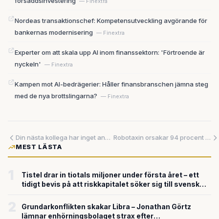
försåddsinvestering
— Finextra
Nordeas transaktionschef: Kompetensutveckling avgörande för
bankernas modernisering
— Finextra
Experter om att skala upp AI inom finanssektorn: 'Förtroende är
nyckeln'
— Finextra
Kampen mot AI-bedrägerier: Håller finansbranschen jämna steg
med de nya brottslingarna?
— Finextra
Din nästa kollega har inget ansikte — men fyller din kalender och svarar i Slack
Robotaxin orsakar 94 procent färre allvarliga olyckor än mänskliga förare – fotgängare skyddas bäst
MEST LÄSTA
1
Tistel drar in tiotals miljoner under första året – ett
tidigt bevis på att riskkapitalet söker sig till svensk
försvarsteknik
2
Grundarkonflikten skakar Libra – Jonathan Görtz
lämnar enhörningsbolaget strax efter