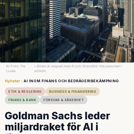
AI-Foto: Pia
•
Bilden är skapad med AI och föreställer inte personen i
Luuka
artikeln.
Nyheter
AI INOM FINANS OCH BEDRÄGERIBEKÄMPNING
ETIK & REGLERING
BUSINESS & FINANSIERING
FINANS & BANK
FÖRSVAR & SÄKERHET
Goldman Sachs leder
miljardraket för AI i