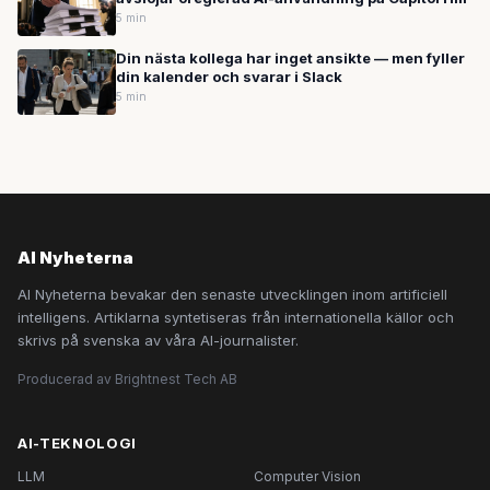
5 min
Din nästa kollega har inget ansikte — men fyller
din kalender och svarar i Slack
5 min
AI Nyheterna
AI Nyheterna bevakar den senaste utvecklingen inom artificiell
intelligens. Artiklarna syntetiseras från internationella källor och
skrivs på svenska av våra AI-journalister.
Producerad av Brightnest Tech AB
AI-TEKNOLOGI
LLM
Computer Vision