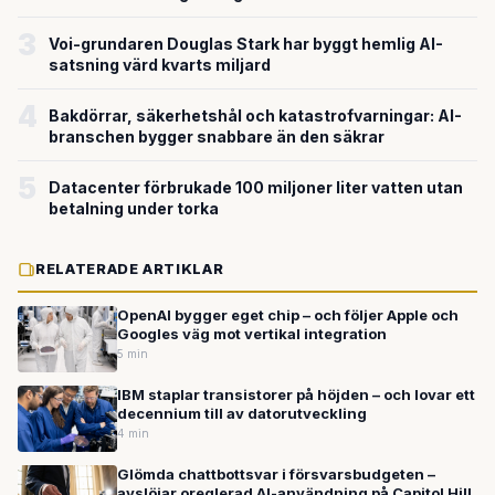
miljardvärderingen
3
Voi-grundaren Douglas Stark har byggt hemlig AI-
satsning värd kvarts miljard
4
Bakdörrar, säkerhetshål och katastrofvarningar: AI-
branschen bygger snabbare än den säkrar
5
Datacenter förbrukade 100 miljoner liter vatten utan
betalning under torka
RELATERADE ARTIKLAR
OpenAI bygger eget chip – och följer Apple och
Googles väg mot vertikal integration
5 min
IBM staplar transistorer på höjden – och lovar ett
decennium till av datorutveckling
4 min
Glömda chattbottsvar i försvarsbudgeten –
avslöjar oreglerad AI-användning på Capitol Hill