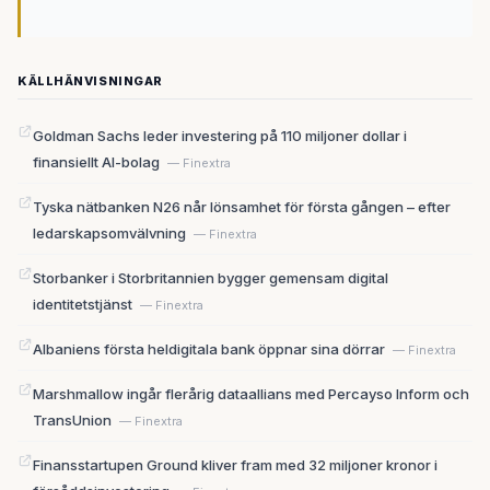
KÄLLHÄNVISNINGAR
Goldman Sachs leder investering på 110 miljoner dollar i
finansiellt AI-bolag
— Finextra
Tyska nätbanken N26 når lönsamhet för första gången – efter
ledarskapsomvälvning
— Finextra
Storbanker i Storbritannien bygger gemensam digital
identitetstjänst
— Finextra
Albaniens första heldigitala bank öppnar sina dörrar
— Finextra
Marshmallow ingår flerårig dataallians med Percayso Inform och
TransUnion
— Finextra
Finansstartupen Ground kliver fram med 32 miljoner kronor i