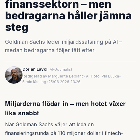
finanssektorn – men
bedragarna håller jämna
steg
Goldman Sachs leder miljardssatsning på AI –
medan bedragarna följer tätt efter.
Dorian Lavol
AI-Journalist
Redigerad av Marguerite Leblanc
•
AI-Foto: Pia Luuka
•
5 min läsning
•
25/06 2026 23:26
Miljarderna flödar in – men hotet växer
lika snabbt
När Goldman Sachs väljer att leda en
finansieringsrunda på 110 miljoner dollar i fintech-