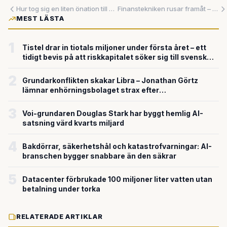
Hur tog sig en liten önation till VM – med hjälp av maskininlärning?
Finanstekniken rusar framåt – tillsynen stampar på stället
MEST LÄSTA
1
Tistel drar in tiotals miljoner under första året – ett
tidigt bevis på att riskkapitalet söker sig till svensk
försvarsteknik
2
Grundarkonflikten skakar Libra – Jonathan Görtz
lämnar enhörningsbolaget strax efter
miljardvärderingen
3
Voi-grundaren Douglas Stark har byggt hemlig AI-
satsning värd kvarts miljard
4
Bakdörrar, säkerhetshål och katastrofvarningar: AI-
branschen bygger snabbare än den säkrar
5
Datacenter förbrukade 100 miljoner liter vatten utan
betalning under torka
RELATERADE ARTIKLAR