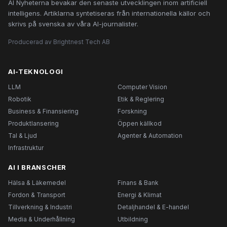
AI Nyheterna bevakar den senaste utvecklingen inom artificiell
intelligens. Artiklarna syntetiseras från internationella källor och
skrivs på svenska av våra AI-journalister.
Producerad av Brightnest Tech AB
AI-TEKNOLOGI
LLM
Computer Vision
Robotik
Etik & Reglering
Business & Finansiering
Forskning
Produktlansering
Öppen källkod
Tal & Ljud
Agenter & Automation
Infrastruktur
AI I BRANSCHER
Hälsa & Läkemedel
Finans & Bank
Fordon & Transport
Energi & Klimat
Tillverkning & Industri
Detaljhandel & E-handel
Media & Underhållning
Utbildning