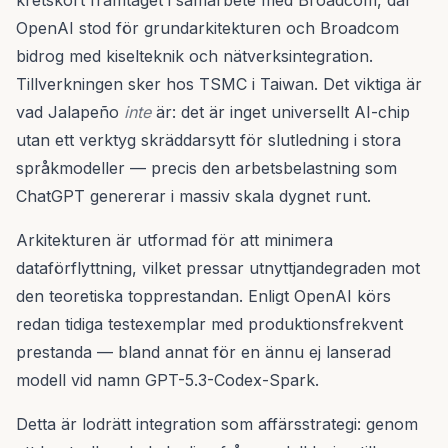
kretskort framtaget i samarbete med Broadcom, där
OpenAI stod för grundarkitekturen och Broadcom
bidrog med kiselteknik och nätverksintegration.
Tillverkningen sker hos TSMC i Taiwan. Det viktiga är
vad Jalapeño
inte
är: det är inget universellt AI-chip
utan ett verktyg skräddarsytt för slutledning i stora
språkmodeller — precis den arbetsbelastning som
ChatGPT genererar i massiv skala dygnet runt.
Arkitekturen är utformad för att minimera
dataförflyttning, vilket pressar utnyttjandegraden mot
den teoretiska topprestandan. Enligt OpenAI körs
redan tidiga testexemplar med produktionsfrekvent
prestanda — bland annat för en ännu ej lanserad
modell vid namn GPT-5.3-Codex-Spark.
Detta är lodrätt integration som affärsstrategi: genom