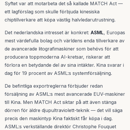
Syftet var att motarbeta det så kallade MATCH Act —
ett lagförslag som skulle förbjuda kinesiska
chiptillverkare att köpa västlig halvledarutrustning.
Det nederlandska intresset är konkret:
ASML
, Europas
mest värdefulla bolag och världens enda tillverkare av
de avancerade litografimaskiner som behövs för att
producera toppmoderna AI-kretsar, riskerar att
förlora en betydande del av sina intäkter. Kina svarar i
dag för 19 procent av ASML:s systemförsäljning.
De befintliga exportreglerna förbjuder redan
försäljning av ASML:s mest avancerade EUV-maskiner
till Kina. Men MATCH Act siktar på att även stänga
dörren för äldre djupultraviolett-teknik — det vill säga
precis den maskintyp Kina faktiskt får köpa i dag.
ASML:s verkställande direktör Christophe Fouquet