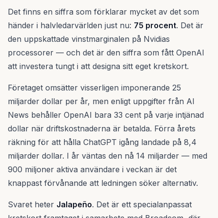
Det finns en siffra som förklarar mycket av det som
händer i halvledarvärlden just nu:
75 procent
. Det är
den uppskattade vinstmarginalen på Nvidias
processorer — och det är den siffra som fått OpenAI
att investera tungt i att designa sitt eget kretskort.
Företaget omsätter visserligen imponerande 25
miljarder dollar per år, men enligt uppgifter från AI
News behåller OpenAI bara 33 cent på varje intjänad
dollar när driftskostnaderna är betalda. Förra årets
räkning för att hålla ChatGPT igång landade på 8,4
miljarder dollar. I år väntas den nå 14 miljarder — med
900 miljoner aktiva användare i veckan är det
knappast förvånande att ledningen söker alternativ.
Svaret heter
Jalapeño
. Det är ett specialanpassat