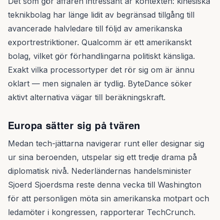
Det som gör affären intressant är kontexten: kinesiska
teknikbolag har länge lidit av begränsad tillgång till
avancerade halvledare till följd av amerikanska
exportrestriktioner. Qualcomm är ett amerikanskt
bolag, vilket gör förhandlingarna politiskt känsliga.
Exakt vilka processortyper det rör sig om är ännu
oklart — men signalen är tydlig. ByteDance söker
aktivt alternativa vägar till beräkningskraft.
Europa sätter sig på tvären
Medan tech-jättarna navigerar runt eller designar sig
ur sina beroenden, utspelar sig ett tredje drama på
diplomatisk nivå. Nederländernas handelsminister
Sjoerd Sjoerdsma reste denna vecka till Washington
för att personligen möta sin amerikanska motpart och
ledamöter i kongressen, rapporterar TechCrunch.