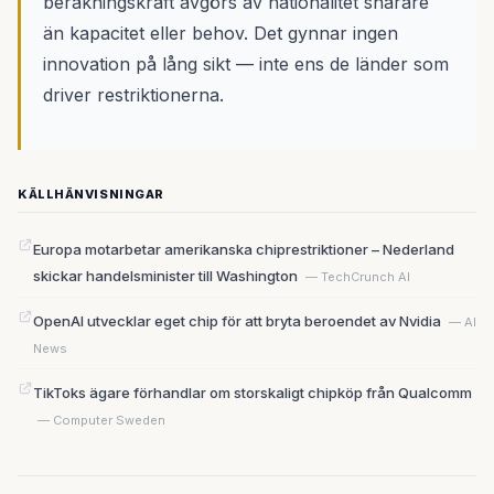
beräkningskraft avgörs av nationalitet snarare
än kapacitet eller behov. Det gynnar ingen
innovation på lång sikt — inte ens de länder som
driver restriktionerna.
KÄLLHÄNVISNINGAR
Europa motarbetar amerikanska chiprestrik­tioner – Nederland
skickar handelsminister till Washington
— TechCrunch AI
OpenAI utvecklar eget chip för att bryta beroendet av Nvidia
— AI
News
TikToks ägare förhandlar om storskaligt chipköp från Qualcomm
— Computer Sweden