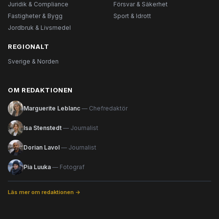
Juridik & Compliance
Försvar & Säkerhet
Fastigheter & Bygg
Sport & Idrott
Jordbruk & Livsmedel
REGIONALT
Sverige & Norden
OM REDAKTIONEN
Marguerite Leblanc
— Chefredaktör
Isa Stenstedt
— Journalist
Dorian Lavol
— Journalist
Pia Luuka
— Fotograf
Läs mer om redaktionen →