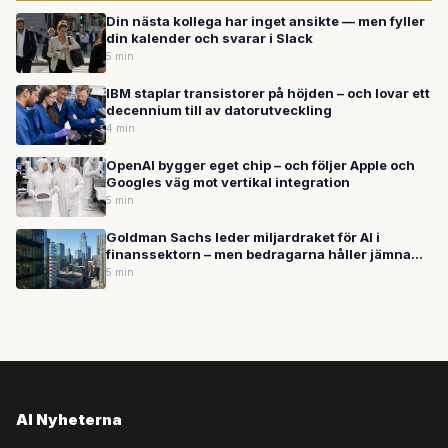
Din nästa kollega har inget ansikte — men fyller
din kalender och svarar i Slack
5 min
IBM staplar transistorer på höjden – och lovar ett
decennium till av datorutveckling
4 min
OpenAI bygger eget chip – och följer Apple och
Googles väg mot vertikal integration
5 min
Goldman Sachs leder miljardraket för AI i
finanssektorn – men bedragarna håller jämna
steg
5 min
AI Nyheterna