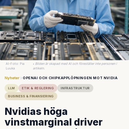
AI-Foto: Pia
•
Bilden är skapad med AI och föreställer inte personen i
Luuka
artikeln.
Nyheter
OPENAI OCH CHIPKAPPLÖPNINGEN MOT NVIDIA
LLM
ETIK & REGLERING
INFRASTRUKTUR
BUSINESS & FINANSIERING
Nvidias höga
vinstmarginal driver