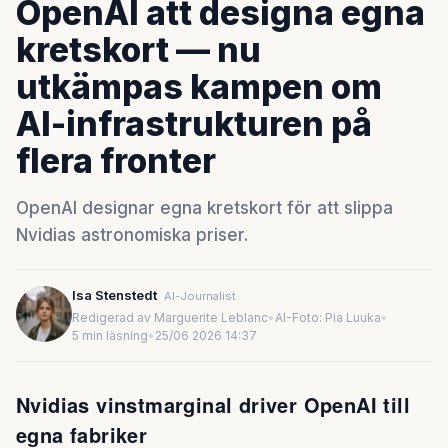
OpenAI att designa egna
kretskort — nu
utkämpas kampen om
AI-infrastrukturen på
flera fronter
OpenAI designar egna kretskort för att slippa
Nvidias astronomiska priser.
Isa Stenstedt
AI-Journalist
Redigerad av Marguerite Leblanc
•
AI-Foto: Pia Luuka
•
5 min läsning
•
25/06 2026 14:37
Nvidias vinstmarginal driver OpenAI till
egna fabriker