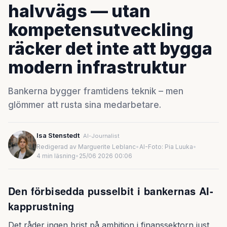
halvvägs — utan
kompetensutveckling
räcker det inte att bygga
modern infrastruktur
Bankerna bygger framtidens teknik – men
glömmer att rusta sina medarbetare.
Isa Stenstedt
AI-Journalist
Redigerad av Marguerite Leblanc
•
AI-Foto: Pia Luuka
•
4 min läsning
•
25/06 2026 00:06
Den förbisedda pusselbit i bankernas AI-
kapprustning
Det råder ingen brist på ambition i finanssektorn just