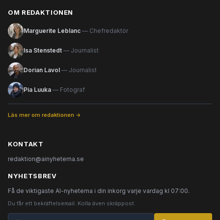
OM REDAKTIONEN
Marguerite Leblanc
— Chefredaktör
Isa Stenstedt
— Journalist
Dorian Lavol
— Journalist
Pia Luuka
— Fotograf
Läs mer om redaktionen →
KONTAKT
redaktion@ainyheterna.se
NYHETSBREV
Få de viktigaste AI-nyheterna i din inkorg varje vardag kl 07:00.
Du får ett bekräftelsemail. Kolla även skräppost.