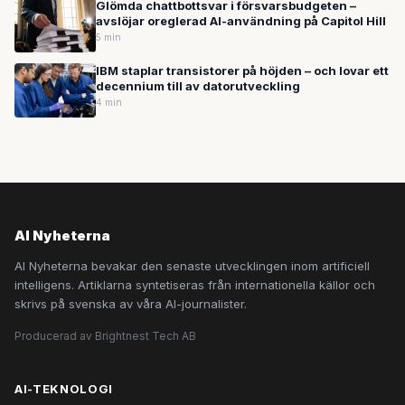
Glömda chattbottsvar i försvarsbudgeten –
avslöjar oreglerad AI-användning på Capitol Hill
5 min
IBM staplar transistorer på höjden – och lovar ett
decennium till av datorutveckling
4 min
AI Nyheterna
AI Nyheterna bevakar den senaste utvecklingen inom artificiell
intelligens. Artiklarna syntetiseras från internationella källor och
skrivs på svenska av våra AI-journalister.
Producerad av Brightnest Tech AB
AI-TEKNOLOGI