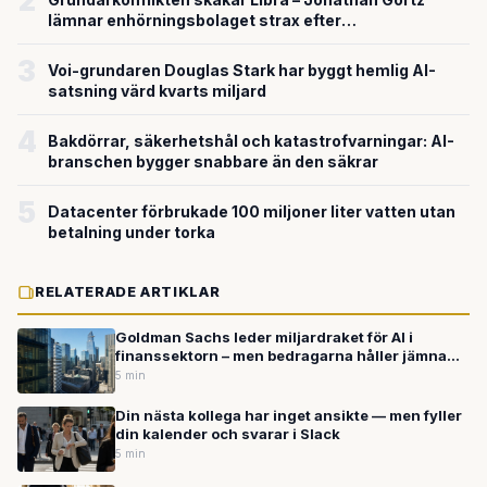
2
lämnar enhörningsbolaget strax efter
miljardvärderingen
3
Voi-grundaren Douglas Stark har byggt hemlig AI-
satsning värd kvarts miljard
4
Bakdörrar, säkerhetshål och katastrofvarningar: AI-
branschen bygger snabbare än den säkrar
5
Datacenter förbrukade 100 miljoner liter vatten utan
betalning under torka
RELATERADE ARTIKLAR
Goldman Sachs leder miljardraket för AI i
finanssektorn – men bedragarna håller jämna
steg
5 min
Din nästa kollega har inget ansikte — men fyller
din kalender och svarar i Slack
5 min