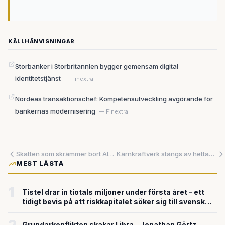
KÄLLHÄNVISNINGAR
Storbanker i Storbritannien bygger gemensam digital
identitetstjänst
— Finextra
Nordeas transaktionschef: Kompetensutveckling avgörande för
bankernas modernisering
— Finextra
Skatten som skrämmer bort AI-talangerna: Sverige förlorar kampen innan den ens börjat
Kärnkraftverk stängs av hettan – ett tecken på att Europa saknar svar på klimatets krav på elnätet
MEST LÄSTA
1
Tistel drar in tiotals miljoner under första året – ett
tidigt bevis på att riskkapitalet söker sig till svensk
försvarsteknik
Grundarkonflikten skakar Libra – Jonathan Görtz