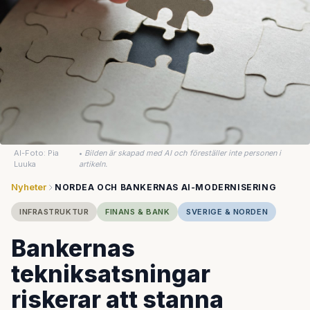
AI-Foto: Pia
•
Bilden är skapad med AI och föreställer inte personen i
Luuka
artikeln.
Nyheter
NORDEA OCH BANKERNAS AI-MODERNISERING
INFRASTRUKTUR
FINANS & BANK
SVERIGE & NORDEN
Bankernas
tekniksatsningar
riskerar att stanna