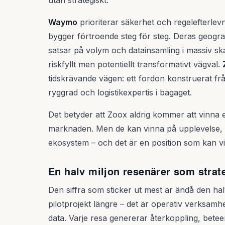
utan strategiskt.
Waymo
prioriterar säkerhet och regelefterlev
bygger förtroende steg för steg. Deras geogra
satsar på volym och datainsamling i massiv skala
riskfyllt men potentiellt transformativt vägval.
tidskrävande vägen: ett fordon konstruerat f
ryggrad och logistikexpertis i bagaget.
Det betyder att Zoox aldrig kommer att vinna e
marknaden. Men de kan vinna på upplevelse, d
ekosystem – och det är en position som kan vis
En halv miljon resenärer som strate
Den siffra som sticker ut mest är ändå den halv
pilotprojekt längre – det är operativ verksamhet 
data. Varje resa genererar återkoppling, bete