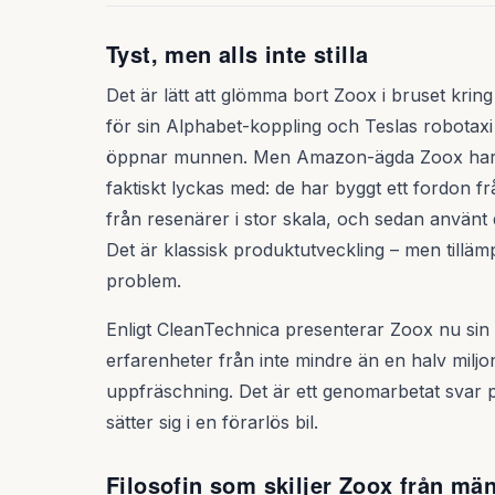
Tyst, men alls inte stilla
Det är lätt att glömma bort Zoox i bruset kri
för sin Alphabet-koppling och Teslas robotax
öppnar munnen. Men Amazon-ägda Zoox har g
faktiskt lyckas med: de har byggt ett fordon f
från resenärer i stor skala, och sedan använt
Det är klassisk produktutveckling – men tillä
problem.
Enligt CleanTechnica presenterar Zoox nu sin
erfarenheter från inte mindre än en halv miljo
uppfräschning. Det är ett genomarbetat svar 
sätter sig i en förarlös bil.
Filosofin som skiljer Zoox från mä