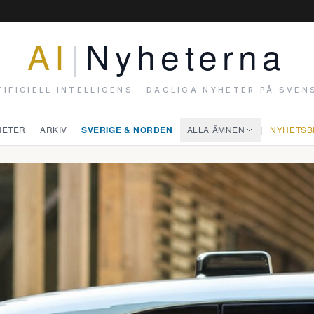
AI
|
Nyheterna
TIFICIELL INTELLIGENS · DAGLIGA NYHETER PÅ SVEN
HETER
ARKIV
SVERIGE & NORDEN
ALLA ÄMNEN
|
NYHETSB