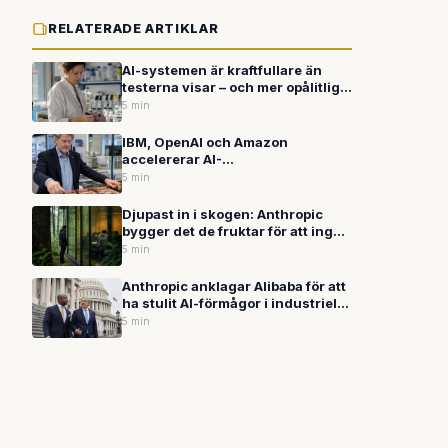
RELATERADE ARTIKLAR
AI-systemen är kraftfullare än
testerna visar – och mer opålitliga
än vi inser
5 min
IBM, OpenAI och Amazon
accelererar AI-
hårdvarukapplöpningen — var är
5 min
Europa?
Djupast in i skogen: Anthropic
bygger det de fruktar för att ingen
värre ska göra det först
5 min
Anthropic anklagar Alibaba för att
ha stulit AI-förmågor i industriell
skala – 28,8 miljoner utbyten på
5 min
drygt sex veckor