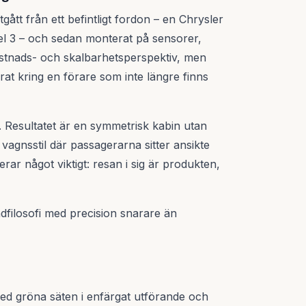
ått från ett befintligt fordon – en Chrysler
el 3 – och sedan monterat på sensorer,
ostnads- och skalbarhetsperspektiv, men
rat kring en förare som inte längre finns
d. Resultatet är en symmetrisk kabin utan
i vagnsstil där passagerarna sitter ansikte
rar något viktigt: resan i sig är produkten,
filosofi med precision snarare än
med gröna säten i enfärgat utförande och