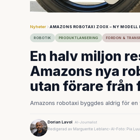
Nyheter
AMAZONS ROBOTAXI ZOOX – NY MODELL
ROBOTIK
PRODUKTLANSERING
FORDON & TRANS
En halv miljon r
Amazons nya rob
utan förare från 
Amazons robotaxi byggdes aldrig för en fö
Dorian Lavol
AI-Journalist
Redigerad av Marguerite Leblanc
•
AI-Foto: Pia Lu