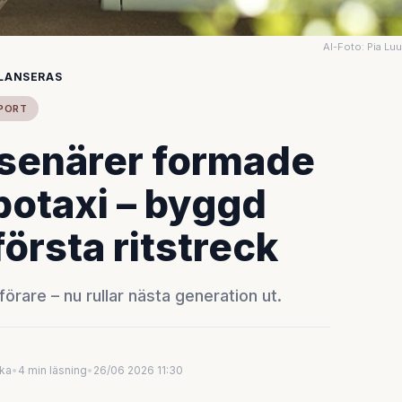
AI-Foto: Pia Lu
 LANSERAS
PORT
esenärer formade
otaxi – byggd
första ritstreck
rare – nu rullar nästa generation ut.
uka
•
4 min läsning
•
26/06 2026 11:30