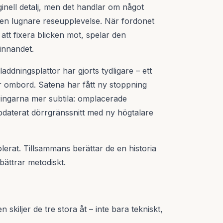
ginell detalj, men det handlar om något
a en lugnare reseupplevelse. När fordonet
 att fixera blicken mot, spelar den
innandet.
ddningsplattor har gjorts tydligare – ett
ter ombord. Sätena har fått ny stoppning
ingarna mer subtila: omplacerade
uppdaterat dörrgränssnitt med ny högtalare
lerat. Tillsammans berättar de en historia
bättrar metodiskt.
 skiljer de tre stora åt – inte bara tekniskt,