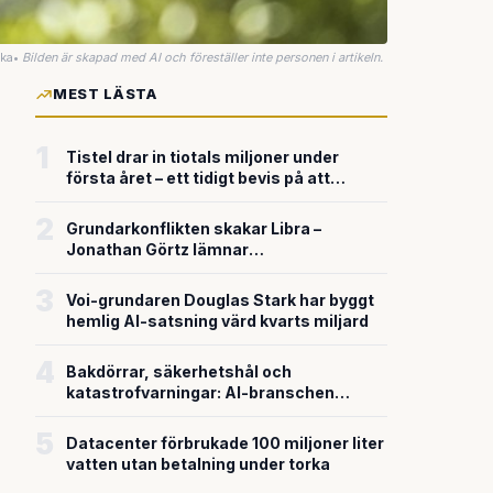
uka
•
Bilden är skapad med AI och föreställer inte personen i artikeln.
MEST LÄSTA
1
Tistel drar in tiotals miljoner under
första året – ett tidigt bevis på att
riskkapitalet söker sig till svensk
försvarsteknik
2
Grundarkonflikten skakar Libra –
Jonathan Görtz lämnar
enhörningsbolaget strax efter
miljardvärderingen
3
Voi-grundaren Douglas Stark har byggt
hemlig AI-satsning värd kvarts miljard
4
Bakdörrar, säkerhetshål och
katastrofvarningar: AI-branschen
bygger snabbare än den säkrar
5
Datacenter förbrukade 100 miljoner liter
vatten utan betalning under torka