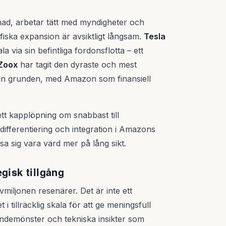
nad, arbetar tätt med myndigheter och
fiska expansion är avsiktligt långsam.
Tesla
 via sin befintliga fordonsflotta – ett
Zoox
har tagit den dyraste och mest
rån grunden, med Amazon som finansiell
tt kapplöpning om snabbast till
ifferentiering och integration i Amazons
a sig vara värd mer på lång sikt.
gisk tillgång
miljonen resenärer. Det är inte ett
i tillräcklig skala för att ge meningsfull
endemönster och tekniska insikter som