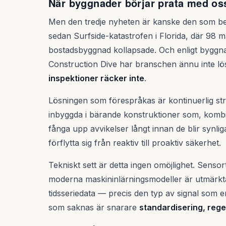
När byggnader börjar prata med os
Men den tredje nyheten är kanske den som ber
sedan Surfside-katastrofen i Florida, där 98 
bostadsbyggnad kollapsade. Och enligt byggnad
Construction Dive har branschen ännu inte l
inspektioner räcker inte
.
Lösningen som förespråkas är kontinuerlig str
inbyggda i bärande konstruktioner som, komb
fånga upp avvikelser långt innan de blir synli
förflytta sig från reaktiv till proaktiv säkerhet.
Tekniskt sett är detta ingen omöjlighet. Sensor
moderna maskininlärningsmodeller är utmärkta 
tidsseriedata — precis den typ av signal som 
som saknas är snarare
standardisering, reg