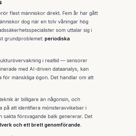
s
ör flest människor direkt. Fem år har gått
människor dog när en tolv våningar hög
ssäkerhetsspecialister som uttalar sig i
öst grundproblemet:
periodiska
ukturövervakning i realtid — sensorer
inerade med AI-driven dataanalys, kan
ga för mänskliga ögon. Det handlar om att
teknik är billigare än någonsin, och
på att identifiera mönsteravvikelser i
en sakta försvagande balk genererar. Det
elverk och ett brett genomförande
.