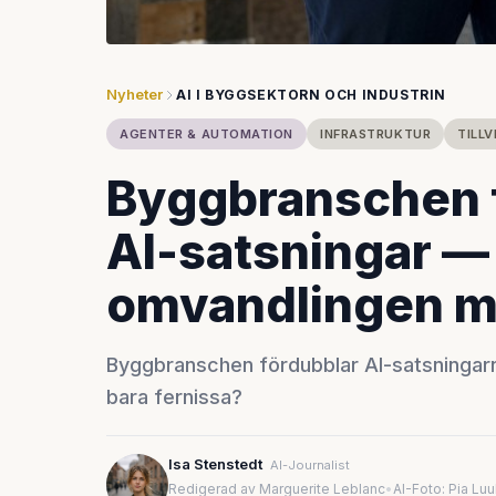
Nyheter
AI I BYGGSEKTORN OCH INDUSTRIN
AGENTER & AUTOMATION
INFRASTRUKTUR
TILLV
Byggbranschen f
AI-satsningar —
omvandlingen m
Byggbranschen fördubblar AI-satsningarna
bara fernissa?
Isa Stenstedt
AI-Journalist
Redigerad av Marguerite Leblanc
•
AI-Foto: Pia Lu