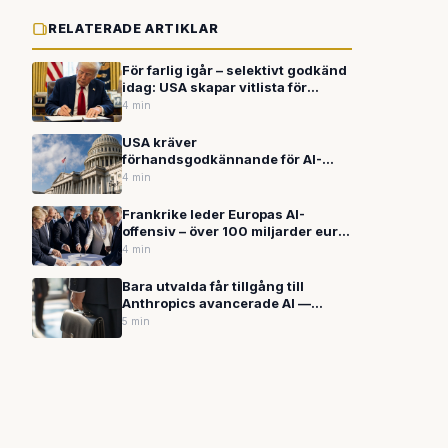
RELATERADE ARTIKLAR
För farlig igår – selektivt godkänd
idag: USA skapar vitlista för
omstridd AI-modell
4 min
USA kräver
förhandsgodkännande för AI-
lanseringar – OpenAI tvingas
4 min
begränsa sin nya
modellgeneration GPT-5.6
Frankrike leder Europas AI-
offensiv – över 100 miljarder euro
utlovade för att minska beroendet
4 min
av USA
Bara utvalda får tillgång till
Anthropics avancerade AI —
Sydkorea förlorade åtkomst på
5 min
grund av Kinakopplingar