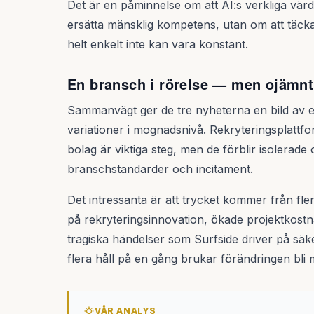
Det är en påminnelse om att AI:s verkliga vä
ersätta mänsklig kompetens, utan om att täc
helt enkelt inte kan vara konstant.
En bransch i rörelse — men ojämnt
Sammanvägt ger de tre nyheterna en bild av e
variationer i mognadsnivå. Rekryteringsplattfo
bolag är viktiga steg, men de förblir isolerad
branschstandarder och incitament.
Det intressanta är att trycket kommer från flera
på rekryteringsinnovation, ökade projektkost
tragiska händelser som Surfside driver på säke
flera håll på en gång brukar förändringen bli m
VÅR ANALYS