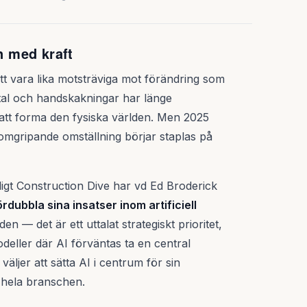
 med kraft
tt vara lika motsträviga mot förändring som
tal och handskakningar har länge
att forma den fysiska världen. Men 2025
mgripande omställning börjar staplas på
ligt Construction Dive har vd Ed Broderick
ördubbla sina insatser inom artificiell
en — det är ett uttalat strategiskt prioritet,
eller där AI förväntas ta en central
väljer att sätta AI i centrum för sin
ll hela branschen.