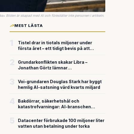
uka
•
Bilden är skapad med AI och föreställer inte personen i artikeln.
MEST LÄSTA
1
Tistel drar in tiotals miljoner under
första året – ett tidigt bevis på att
riskkapitalet söker sig till svensk
försvarsteknik
2
Grundarkonflikten skakar Libra –
Jonathan Görtz lämnar
enhörningsbolaget strax efter
miljardvärderingen
3
Voi-grundaren Douglas Stark har byggt
hemlig AI-satsning värd kvarts miljard
4
Bakdörrar, säkerhetshål och
katastrofvarningar: AI-branschen
bygger snabbare än den säkrar
5
Datacenter förbrukade 100 miljoner liter
vatten utan betalning under torka