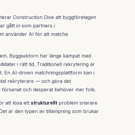
rterar Construction Dive att byggföretagen
r gått in som partners i
som använder AI för att matcha
blem. Byggsektorn har länge kämpat med
ater i rätt tid. Traditionell rekrytering är
. En AI-driven matchningsplattform kan i
ntal rekryterare — och göra det
 är försenat och desperat behöver mer folk.
r att lösa ett
strukturellt
problem snarare
 Det är den typen av tillämpning som brukar