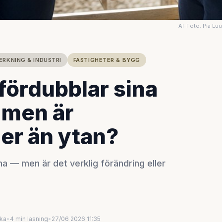
AI-Foto: Pia Lu
ERKNING & INDUSTRI
FASTIGHETER & BYGG
ördubblar sina
 men är
er än ytan?
 — men är det verklig förändring eller
uka
•
4 min läsning
•
27/06 2026 11:35