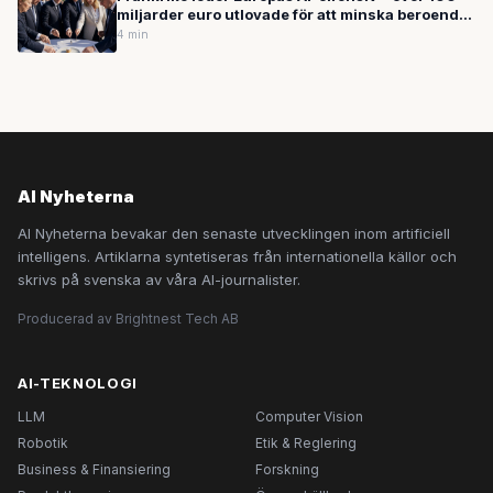
miljarder euro utlovade för att minska beroendet
av USA
4 min
AI Nyheterna
AI Nyheterna bevakar den senaste utvecklingen inom artificiell
intelligens. Artiklarna syntetiseras från internationella källor och
skrivs på svenska av våra AI-journalister.
Producerad av Brightnest Tech AB
AI-TEKNOLOGI
LLM
Computer Vision
Robotik
Etik & Reglering
Business & Finansiering
Forskning