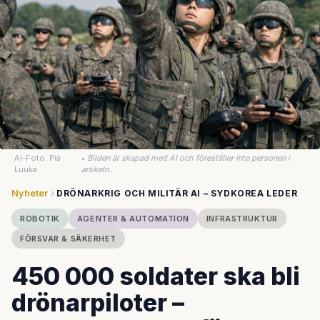
AI-Foto: Pia
•
Bilden är skapad med AI och föreställer inte personen i
Luuka
artikeln.
Nyheter
DRÖNARKRIG OCH MILITÄR AI – SYDKOREA LEDER
ROBOTIK
AGENTER & AUTOMATION
INFRASTRUKTUR
FÖRSVAR & SÄKERHET
450 000 soldater ska bli
drönarpiloter –