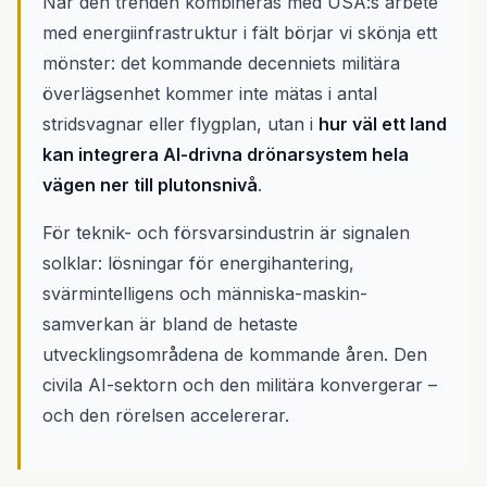
När den trenden kombineras med USA:s arbete
med energiinfrastruktur i fält börjar vi skönja ett
mönster: det kommande decenniets militära
överlägsenhet kommer inte mätas i antal
stridsvagnar eller flygplan, utan i
hur väl ett land
kan integrera AI-drivna drönarsystem hela
vägen ner till plutonsnivå
.
För teknik- och försvarsindustrin är signalen
solklar: lösningar för energihantering,
svärmintelligens och människa-maskin-
samverkan är bland de hetaste
utvecklingsområdena de kommande åren. Den
civila AI-sektorn och den militära konvergerar –
och den rörelsen accelererar.