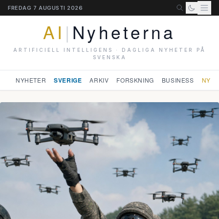
FREDAG 7 AUGUSTI 2026
AI
|
Nyheterna
ARTIFICIELL INTELLIGENS · DAGLIGA NYHETER PÅ
SVENSKA
NYHETER
SVERIGE
ARKIV
FORSKNING
BUSINESS
NYHE