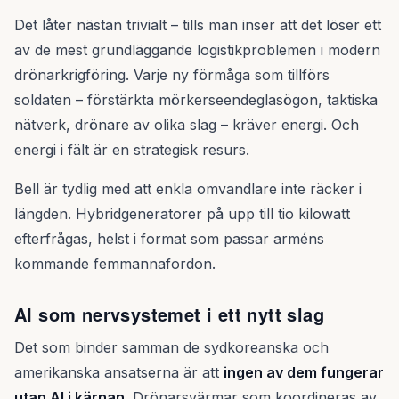
Det låter nästan trivialt – tills man inser att det löser ett
av de mest grundläggande logistikproblemen i modern
drönarkrigföring. Varje ny förmåga som tillförs
soldaten – förstärkta mörkerseendeglasögon, taktiska
nätverk, drönare av olika slag – kräver energi. Och
energi i fält är en strategisk resurs.
Bell är tydlig med att enkla omvandlare inte räcker i
längden. Hybridgeneratorer på upp till tio kilowatt
efterfrågas, helst i format som passar arméns
kommande femmannafordon.
AI som nervsystemet i ett nytt slag
Det som binder samman de sydkoreanska och
amerikanska ansatserna är att
ingen av dem fungerar
utan AI i kärnan
. Drönarsvärmar som koordineras av