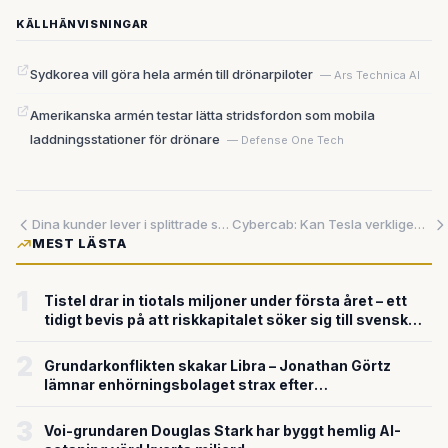
KÄLLHÄNVISNINGAR
Sydkorea vill göra hela armén till drönarpiloter
— Ars Technica AI
Amerikanska armén testar lätta stridsfordon som mobila
laddningsstationer för drönare
— Defense One Tech
Dina kunder lever i splittrade system – nu lovar SAP att sy ihop dem i en realtidsprofil
Cybercab: Kan Tesla verkligen sälja en tvåsitsig bil som en penningmaskin?
MEST LÄSTA
1
Tistel drar in tiotals miljoner under första året – ett
tidigt bevis på att riskkapitalet söker sig till svensk
försvarsteknik
2
Grundarkonflikten skakar Libra – Jonathan Görtz
lämnar enhörningsbolaget strax efter
miljardvärderingen
3
Voi-grundaren Douglas Stark har byggt hemlig AI-