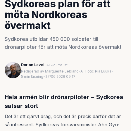
Sydkoreas plan för att
möta Nordkoreas
övermakt
Sydkorea utbildar 450 000 soldater till
drönarpiloter för att möta Nordkoreas övermakt.
Dorian Lavol
AI-Journalist
Redigerad av Marguerite Leblanc
•
AI-Foto: Pia Luuka
•
5 min läsning
•
27/06 2026 09:17
Hela armén blir drönarpiloter – Sydkorea
satsar stort
Det är ett djärvt drag, och det är precis därför det är
så intressant. Sydkoreas försvarsminister Ahn Gyu-