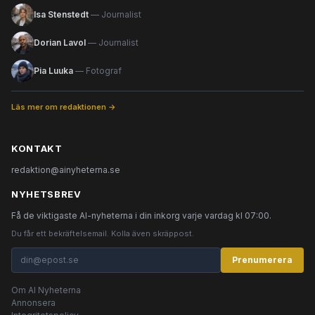
Isa Stenstedt
— Journalist
Dorian Lavol
— Journalist
Pia Luuka
— Fotograf
Läs mer om redaktionen →
KONTAKT
redaktion@ainyheterna.se
NYHETSBREV
Få de viktigaste AI-nyheterna i din inkorg varje vardag kl 07:00.
Du får ett bekräftelsemail. Kolla även skräppost.
Prenumerera
Om AI Nyheterna
Annonsera