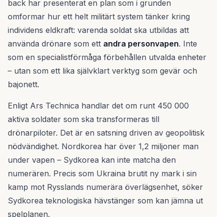
back har presenterat en plan som i grunden
omformar hur ett helt militärt system tänker kring
individens eldkraft: varenda soldat ska utbildas att
använda drönare som ett
andra personvapen
. Inte
som en specialistförmåga förbehållen utvalda enheter
– utan som ett lika självklart verktyg som gevär och
bajonett.
Enligt Ars Technica handlar det om runt 450 000
aktiva soldater som ska transformeras till
drönarpiloter. Det är en satsning driven av geopolitisk
nödvändighet. Nordkorea har över 1,2 miljoner man
under vapen – Sydkorea kan inte matcha den
numerären. Precis som Ukraina brutit ny mark i sin
kamp mot Rysslands numerära överlägsenhet, söker
Sydkorea teknologiska hävstänger som kan jämna ut
spelplanen.