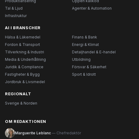
Produktlansering
Öppen källkod
Tal & Ljud
Agenter & Automation
Infrastruktur
AI I BRANSCHER
Hälsa & Läkemedel
Finans & Bank
Fordon & Transport
Energi & Klimat
Tillverkning & Industri
Detaljhandel & E-handel
Media & Underhållning
Utbildning
Juridik & Compliance
Försvar & Säkerhet
Fastigheter & Bygg
Sport & Idrott
Jordbruk & Livsmedel
REGIONALT
Sverige & Norden
OM REDAKTIONEN
Marguerite Leblanc
— Chefredaktör