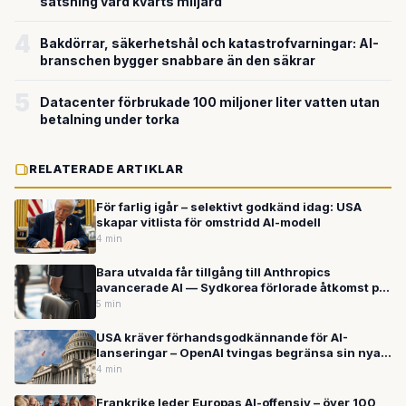
satsning värd kvarts miljard
4
Bakdörrar, säkerhetshål och katastrofvarningar: AI-
branschen bygger snabbare än den säkrar
5
Datacenter förbrukade 100 miljoner liter vatten utan
betalning under torka
RELATERADE ARTIKLAR
För farlig igår – selektivt godkänd idag: USA
skapar vitlista för omstridd AI-modell
4 min
Bara utvalda får tillgång till Anthropics
avancerade AI — Sydkorea förlorade åtkomst på
grund av Kinakopplingar
5 min
USA kräver förhandsgodkännande för AI-
lanseringar – OpenAI tvingas begränsa sin nya
modellgeneration GPT-5.6
4 min
Frankrike leder Europas AI-offensiv – över 100