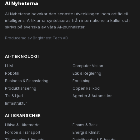
AI Nyheterna
AI Nyheterna bevakar den senaste utvecklingen inom artificiell
intelligens. Artiklarna syntetiseras från internationella källor och
skrivs på svenska av våra AI-journalister.
Producerad av Brightnest Tech AB
AI-TEKNOLOGI
LLM
Computer Vision
Robotik
Etik & Reglering
Business & Finansiering
Forskning
Produktlansering
Öppen källkod
Tal & Ljud
Agenter & Automation
Infrastruktur
AI I BRANSCHER
Hälsa & Läkemedel
Finans & Bank
Fordon & Transport
Energi & Klimat
Tillverkning & Industri
Detaljhandel & E-handel