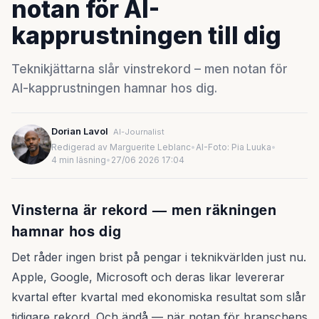
notan för AI-
kapprustningen till dig
Teknikjättarna slår vinstrekord – men notan för
AI-kapprustningen hamnar hos dig.
Dorian Lavol
AI-Journalist
Redigerad av Marguerite Leblanc
•
AI-Foto: Pia Luuka
•
4 min läsning
•
27/06 2026 17:04
Vinsterna är rekord — men räkningen
hamnar hos dig
Det råder ingen brist på pengar i teknikvärlden just nu.
Apple, Google, Microsoft och deras likar levererar
kvartal efter kvartal med ekonomiska resultat som slår
tidigare rekord. Och ändå — när notan för branschens