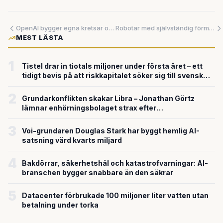
OpenAI bygger egna kretsar och erövrar Indien – ett AI-laboratorium förvandlas till techimperium
Robotar med självständig förmåga säljs fritt – utan ett enda säkerhetskrav
MEST LÄSTA
1
Tistel drar in tiotals miljoner under första året – ett
tidigt bevis på att riskkapitalet söker sig till svensk
försvarsteknik
2
Grundarkonflikten skakar Libra – Jonathan Görtz
lämnar enhörningsbolaget strax efter
miljardvärderingen
3
Voi-grundaren Douglas Stark har byggt hemlig AI-
satsning värd kvarts miljard
4
Bakdörrar, säkerhetshål och katastrofvarningar: AI-
branschen bygger snabbare än den säkrar
5
Datacenter förbrukade 100 miljoner liter vatten utan
betalning under torka