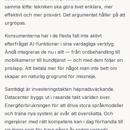
samma löfte: tekniken ska göra livet enklare, mer
effektivt och mer prisvärt. Det argumentet håller på att
urgröpas.
Konsumenterna har i de flesta fall inte aktivt
efterfrågat AI-funktioner i sina vardagliga verktyg.
Ändå integreras de nu i allt — från ordbehandling till
mobilkameror till kundtjänst — och med dem följer en
prislapp. Att betala mer för något man inte bett om
skapar en naturlig grogrund för missnöje.
Samtidigt är investeringstakten häpnadsväckande.
Datacenter byggs ut i rasande takt världen över.
Energiförbrukningen för att driva stora språkmodeller
och träna nya system är svår att överskatta. Och
ingenjörer med rätt kompetens kan i dag förhandla till
sig löner som för bara några år sedan verkade