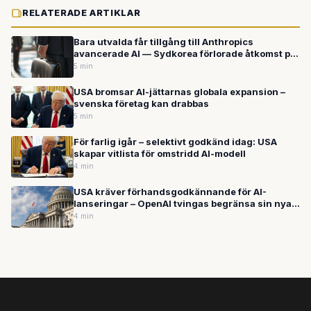
RELATERADE ARTIKLAR
Bara utvalda får tillgång till Anthropics
avancerade AI — Sydkorea förlorade åtkomst på
grund av Kinakopplingar
5 min
USA bromsar AI-jättarnas globala expansion –
svenska företag kan drabbas
5 min
För farlig igår – selektivt godkänd idag: USA
skapar vitlista för omstridd AI-modell
4 min
USA kräver förhandsgodkännande för AI-
lanseringar – OpenAI tvingas begränsa sin nya
modellgeneration GPT-5.6
4 min