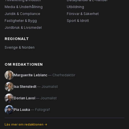
Media & Underhållning
Utbildning
Juridik & Compliance
Försvar & Säkerhet
Fastigheter & Bygg
Sport & Idrott
Jordbruk & Livsmedel
REGIONALT
Sverige & Norden
OM REDAKTIONEN
Marguerite Leblanc
— Chefredaktör
Isa Stenstedt
— Journalist
Dorian Lavol
— Journalist
Pia Luuka
— Fotograf
Läs mer om redaktionen →