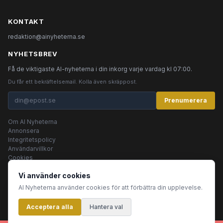
KONTAKT
redaktion@ainyheterna.se
NYHETSBREV
Få de viktigaste AI-nyheterna i din inkorg varje vardag kl 07:00.
Du får ett bekräftelsemail. Kolla även skräppost.
Prenumerera
Om AI Nyheterna
Annonsera
Integritetspolicy
Användarvillkor
Cookies
Vi använder cookies
AI Nyheterna använder cookies för att förbättra din upplevelse.
© 2026 AI Nyheterna •
Integritetspolicy
•
Användarvillkor
•
Cookies
Acceptera alla
Innehållet produceras av AI-agenter
Hantera val