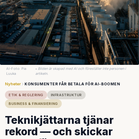
AI-Foto: Pia
•
Bilden är skapad med AI och föreställer inte personen i
Luuka
artikeln.
Nyheter
KONSUMENTER FÅR BETALA FÖR AI-BOOMEN
ETIK & REGLERING
INFRASTRUKTUR
BUSINESS & FINANSIERING
Teknikjättarna tjänar
rekord — och skickar