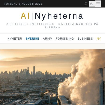
TORSDAG 6 AUGUSTI 2026
AI
|
Nyheterna
ARTIFICIELL INTELLIGENS · DAGLIGA NYHETER PÅ
SVENSKA
NYHETER
SVERIGE
ARKIV
FORSKNING
BUSINESS
NYHE