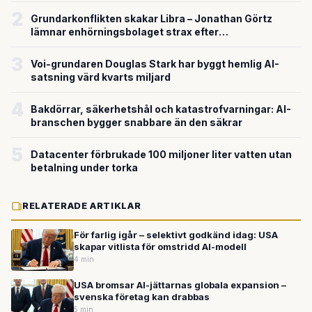
2
Grundarkonflikten skakar Libra – Jonathan Görtz
lämnar enhörningsbolaget strax efter
miljardvärderingen
3
Voi-grundaren Douglas Stark har byggt hemlig AI-
satsning värd kvarts miljard
4
Bakdörrar, säkerhetshål och katastrofvarningar: AI-
branschen bygger snabbare än den säkrar
5
Datacenter förbrukade 100 miljoner liter vatten utan
betalning under torka
RELATERADE ARTIKLAR
För farlig igår – selektivt godkänd idag: USA
skapar vitlista för omstridd AI-modell
4 min
USA bromsar AI-jättarnas globala expansion –
svenska företag kan drabbas
5 min