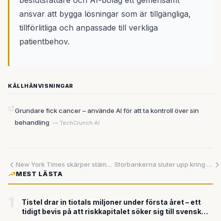
beslutsfattare och AI-bolag ett gemensamt
ansvar att bygga lösningar som är tillgängliga,
tillförlitliga och anpassade till verkliga
patientbehov.
KÄLLHÄNVISNINGAR
Grundare fick cancer – använde AI för att ta kontroll över sin
behandling
— TechCrunch AI
New York Times skärper stämning mot Microsoft – hävdar att superdator medvetet byggdes för att träna AI på upphovsrättsskyddat material
Storbankerna sluter upp kring gemensam kod – men det är kassaapparaten som avgör om det digitala betalningsskiftet lyckas
MEST LÄSTA
1
Tistel drar in tiotals miljoner under första året – ett
tidigt bevis på att riskkapitalet söker sig till svensk
försvarsteknik