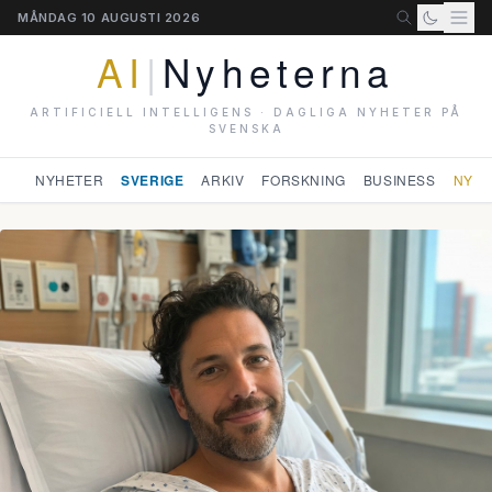
MÅNDAG 10 AUGUSTI 2026
AI
|
Nyheterna
ARTIFICIELL INTELLIGENS · DAGLIGA NYHETER PÅ
SVENSKA
NYHETER
SVERIGE
ARKIV
FORSKNING
BUSINESS
NYHE