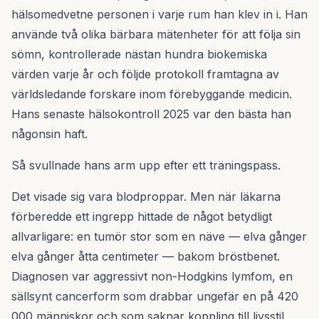
hälsomedvetne personen i varje rum han klev in i. Han
använde två olika bärbara mätenheter för att följa sin
sömn, kontrollerade nästan hundra biokemiska
värden varje år och följde protokoll framtagna av
världsledande forskare inom förebyggande medicin.
Hans senaste hälsokontroll 2025 var den bästa han
någonsin haft.
Så svullnade hans arm upp efter ett träningspass.
Det visade sig vara blodproppar. Men när läkarna
förberedde ett ingrepp hittade de något betydligt
allvarligare: en tumör stor som en näve — elva gånger
elva gånger åtta centimeter — bakom bröstbenet.
Diagnosen var aggressivt non-Hodgkins lymfom, en
sällsynt cancerform som drabbar ungefär en på 420
000 människor och som saknar koppling till livsstil