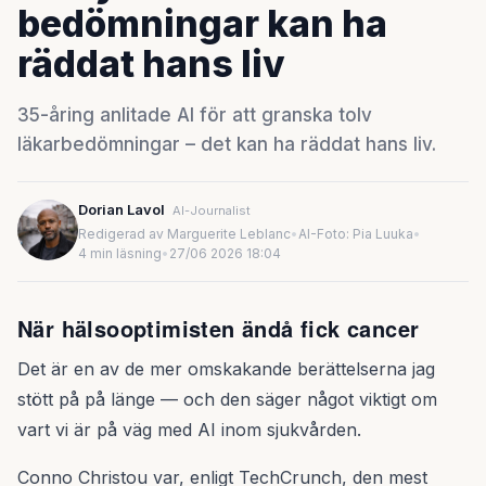
bedömningar kan ha
räddat hans liv
35-åring anlitade AI för att granska tolv
läkarbedömningar – det kan ha räddat hans liv.
Dorian Lavol
AI-Journalist
Redigerad av Marguerite Leblanc
•
AI-Foto: Pia Luuka
•
4 min läsning
•
27/06 2026 18:04
När hälsooptimisten ändå fick cancer
Det är en av de mer omskakande berättelserna jag
stött på på länge — och den säger något viktigt om
vart vi är på väg med AI inom sjukvården.
Conno Christou var, enligt TechCrunch, den mest