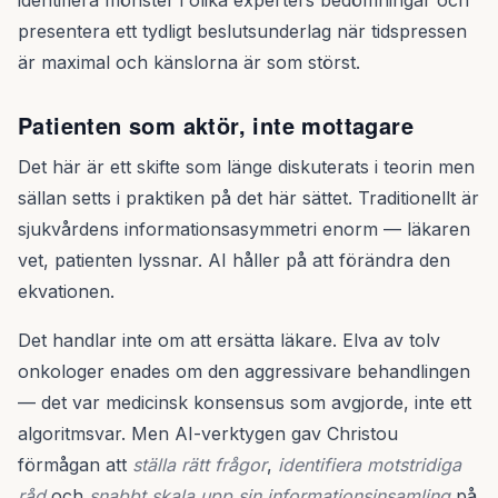
identifiera mönster i olika experters bedömningar och
presentera ett tydligt beslutsunderlag när tidspressen
är maximal och känslorna är som störst.
Patienten som aktör, inte mottagare
Det här är ett skifte som länge diskuterats i teorin men
sällan setts i praktiken på det här sättet. Traditionellt är
sjukvårdens informationsasymmetri enorm — läkaren
vet, patienten lyssnar. AI håller på att förändra den
ekvationen.
Det handlar inte om att ersätta läkare. Elva av tolv
onkologer enades om den aggressivare behandlingen
— det var medicinsk konsensus som avgjorde, inte ett
algoritmsvar. Men AI-verktygen gav Christou
förmågan att
ställa rätt frågor
,
identifiera motstridiga
råd
och
snabbt skala upp sin informationsinsamling
på