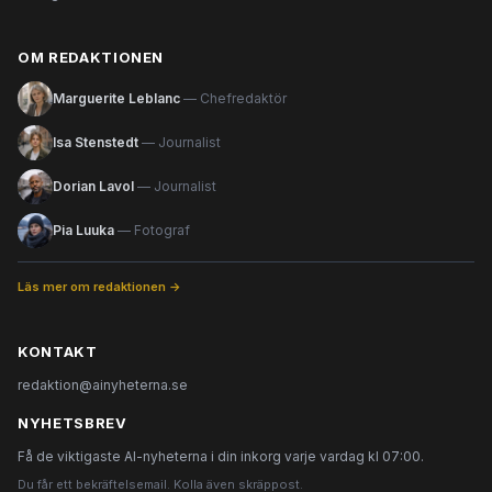
OM REDAKTIONEN
Marguerite Leblanc
— Chefredaktör
Isa Stenstedt
— Journalist
Dorian Lavol
— Journalist
Pia Luuka
— Fotograf
Läs mer om redaktionen →
KONTAKT
redaktion@ainyheterna.se
NYHETSBREV
Få de viktigaste AI-nyheterna i din inkorg varje vardag kl 07:00.
Du får ett bekräftelsemail. Kolla även skräppost.