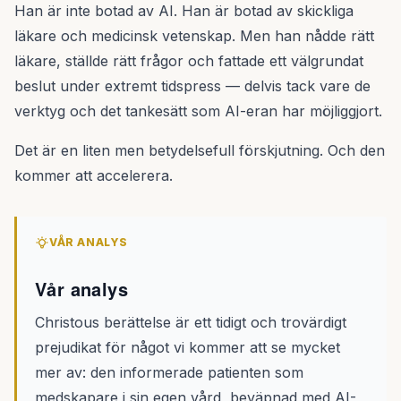
Han är inte botad av AI. Han är botad av skickliga
läkare och medicinsk vetenskap. Men han nådde rätt
läkare, ställde rätt frågor och fattade ett välgrundat
beslut under extremt tidspress — delvis tack vare de
verktyg och det tankesätt som AI-eran har möjliggjort.
Det är en liten men betydelsefull förskjutning. Och den
kommer att accelerera.
VÅR ANALYS
Vår analys
Christous berättelse är ett tidigt och trovärdigt
prejudikat för något vi kommer att se mycket
mer av: den informerade patienten som
medskapare i sin egen vård, beväpnad med AI-