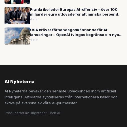
Frankrike leder Europas AI-offensiv – över 100
miljarder euro utlovade för att minska beroendet
av USA
4 min
USA kräver förhandsgodkännande för AI-
lanseringar – OpenAI tvingas begränsa sin nya
modellgeneration GPT-5.6
4 min
AI Nyheterna
AI Nyheterna bevakar den senaste utvecklingen inom artificiell
intelligens. Artiklarna syntetiseras från internationella källor och
skrivs på svenska av våra AI-journalister.
Producerad av Brightnest Tech AB