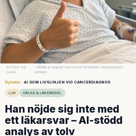
AI-Foto: Pia
•
Bilden är skapad med AI och föreställer inte personen i
Luuka
artikeln.
Nyheter
AI SOM LIVSLINJEN VID CANCERDIAGNOS
LLM
HÄLSA & LÄKEMEDEL
Han nöjde sig inte med
ett läkarsvar – AI-stödd
analys av tolv