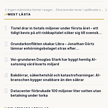
Ingen människa hinner reagera – och ingen maskin kan ställas till svars
Dina kunder lever i splittrade system – nu lovar SAP att sy ihop dem i en realtidsprofil
MEST LÄSTA
1
Tistel drar in tiotals miljoner under första året – ett
tidigt bevis på att riskkapitalet söker sig till svensk
försvarsteknik
2
Grundarkonflikten skakar Libra – Jonathan Görtz
lämnar enhörningsbolaget strax efter
miljardvärderingen
3
Voi-grundaren Douglas Stark har byggt hemlig AI-
satsning värd kvarts miljard
4
Bakdörrar, säkerhetshål och katastrofvarningar: AI-
branschen bygger snabbare än den säkrar
5
Datacenter förbrukade 100 miljoner liter vatten utan
betalning under torka