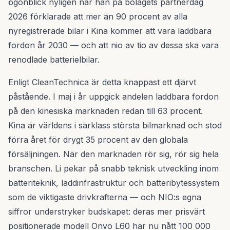
ögonblick nyligen när han på bolagets partnerdag
2026 förklarade att mer än 90 procent av alla
nyregistrerade bilar i Kina kommer att vara laddbara
fordon år 2030 — och att nio av tio av dessa ska vara
renodlade batterielbilar.
Enligt CleanTechnica är detta knappast ett djärvt
påstående. I maj i år uppgick andelen laddbara fordon
på den kinesiska marknaden redan till 63 procent.
Kina är världens i särklass största bilmarknad och stod
förra året för drygt 35 procent av den globala
försäljningen. När den marknaden rör sig, rör sig hela
branschen. Li pekar på snabb teknisk utveckling inom
batteriteknik, laddinfrastruktur och batteribytessystem
som de viktigaste drivkrafterna — och NIO:s egna
siffror understryker budskapet: deras mer prisvärt
positionerade modell Onvo L60 har nu nått 100 000