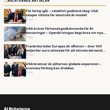
RELATERADE ARTIKLAR
För farlig igår – selektivt godkänd idag: USA
skapar vitlista för omstridd AI-modell
4 min
USA kräver förhandsgodkännande för AI-
lanseringar – OpenAI tvingas begränsa sin nya
modellgeneration GPT-5.6
4 min
Frankrike leder Europas AI-offensiv – över 100
miljarder euro utlovade för att minska beroendet
av USA
4 min
USA bromsar AI-jättarnas globala expansion –
svenska företag kan drabbas
5 min
AI Nyheterna