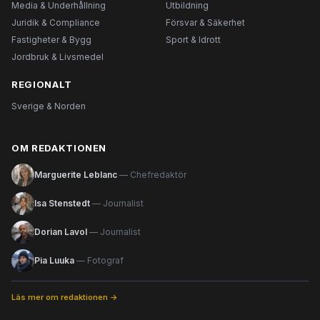
Media & Underhållning
Utbildning
Juridik & Compliance
Försvar & Säkerhet
Fastigheter & Bygg
Sport & Idrott
Jordbruk & Livsmedel
REGIONALT
Sverige & Norden
OM REDAKTIONEN
Marguerite Leblanc
— Chefredaktör
Isa Stenstedt
— Journalist
Dorian Lavol
— Journalist
Pia Luuka
— Fotograf
Läs mer om redaktionen →