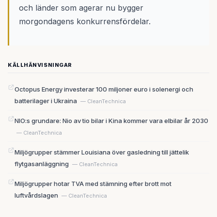
och länder som agerar nu bygger
morgondagens konkurrensfördelar.
KÄLLHÄNVISNINGAR
Octopus Energy investerar 100 miljoner euro i solenergi och
batterilager i Ukraina
— CleanTechnica
NIO:s grundare: Nio av tio bilar i Kina kommer vara elbilar år 2030
— CleanTechnica
Miljögrupper stämmer Louisiana över gasledning till jättelik
flytgasanläggning
— CleanTechnica
Miljögrupper hotar TVA med stämning efter brott mot
luftvårdslagen
— CleanTechnica