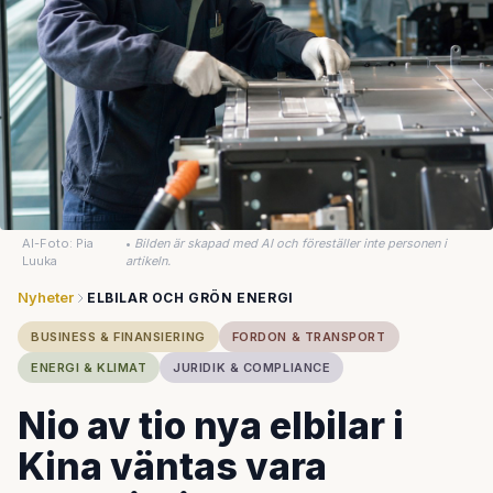
AI-Foto: Pia
•
Bilden är skapad med AI och föreställer inte personen i
Luuka
artikeln.
Nyheter
ELBILAR OCH GRÖN ENERGI
BUSINESS & FINANSIERING
FORDON & TRANSPORT
ENERGI & KLIMAT
JURIDIK & COMPLIANCE
Nio av tio nya elbilar i
Kina väntas vara