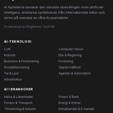
AI Nyheterna bevakar den senaste utvecklingen inom artificiell
intelligens. Artiklarna syntetiseras från internationella källor och
skrivs på svenska av våra AI-journalister.
Producerad av Brightnest Tech AB
AI-TEKNOLOGI
LLM
Computer Vision
Robotik
Etik & Reglering
Business & Finansiering
Forskning
Produktlansering
Öppen källkod
Tal & Ljud
Agenter & Automation
Infrastruktur
AI I BRANSCHER
Hälsa & Läkemedel
Finans & Bank
Fordon & Transport
Energi & Klimat
Tillverkning & Industri
Detaljhandel & E-handel