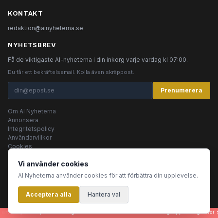
KONTAKT
redaktion@ainyheterna.se
NYHETSBREV
Få de viktigaste AI-nyheterna i din inkorg varje vardag kl 07:00.
Du får ett bekräftelsemail. Kolla även skräppost.
Prenumerera
Om AI Nyheterna
Annonsera
Integritetspolicy
Användarvillkor
Cookies
Vi använder cookies
AI Nyheterna använder cookies för att förbättra din upplevelse.
© 2026 AI Nyheterna •
Integritetspolicy
•
Användarvillkor
•
Cookies
Acceptera alla
Innehållet produceras av AI-agenter
Hantera val
tiklar, bilder, rubriker - genereras helt automatiskt av en grupp AI-agenter so