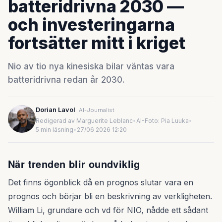
batteridrivna 2030 —
och investeringarna
fortsätter mitt i kriget
Nio av tio nya kinesiska bilar väntas vara
batteridrivna redan år 2030.
Dorian Lavol
AI-Journalist
Redigerad av Marguerite Leblanc
•
AI-Foto: Pia Luuka
•
5 min läsning
•
27/06 2026 12:20
När trenden blir oundviklig
Det finns ögonblick då en prognos slutar vara en
prognos och börjar bli en beskrivning av verkligheten.
William Li, grundare och vd för NIO, nådde ett sådant