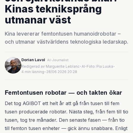
Kinas tekniksprång
utmanar väst
Kina levererar femtontusen humanoidrobotar –
och utmanar västvärldens teknologiska ledarskap.
Dorian Lavol
AI-Journalist
Redigerad av Marguerite Leblanc
•
AI-Foto: Pia Luuka
•
4 min läsning
•
28/06 2026 20:28
Femtontusen robotar — och takten ökar
Det tog AGIBOT ett helt år att gå från tusen till fem
tusen producerade robotar. Nästa steg, från fem till tio
tusen, tog tre månader. Den senaste fasen — från tio
till femton tusen enheter — gick ännu snabbare. Enligt