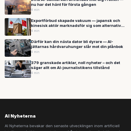
nu har det hänt för första gången
4 min
Exportförbud skapade vakuum — japansk och
kinesisk aktör marknadsför sig som alternativ
inom dagar
4 min
Därför kan din nästa dator bli dyrare — AI-
jättarnas hårdvaruhunger slår mot din plånbok
4 min
379 granskade artiklar, noll nyheter – och det
säger allt om AI-journalistikens tillstånd
4 min
AI Nyheterna
AI Nyheterna bevakar den senaste utvecklingen inom artificiell