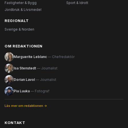
Fastigheter & Bygg
Sport & Idrott
Jordbruk & Livsmedel
REGIONALT
Sverige & Norden
OM REDAKTIONEN
Marguerite Leblanc
— Chefredaktör
Isa Stenstedt
— Journalist
Dorian Lavol
— Journalist
Pia Luuka
— Fotograf
Läs mer om redaktionen →
KONTAKT