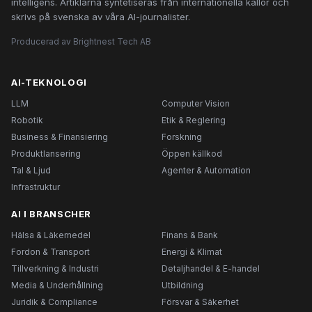
intelligens. Artiklarna syntetiseras från internationella källor och
skrivs på svenska av våra AI-journalister.
Producerad av Brightnest Tech AB
AI-TEKNOLOGI
LLM
Computer Vision
Robotik
Etik & Reglering
Business & Finansiering
Forskning
Produktlansering
Öppen källkod
Tal & Ljud
Agenter & Automation
Infrastruktur
AI I BRANSCHER
Hälsa & Läkemedel
Finans & Bank
Fordon & Transport
Energi & Klimat
Tillverkning & Industri
Detaljhandel & E-handel
Media & Underhållning
Utbildning
Juridik & Compliance
Försvar & Säkerhet