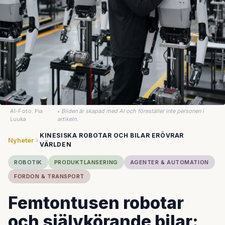
AI-Foto: Pia
•
Bilden är skapad med AI och föreställer inte personen i
Luuka
artikeln.
KINESISKA ROBOTAR OCH BILAR ERÖVRAR
Nyheter
VÄRLDEN
ROBOTIK
PRODUKTLANSERING
AGENTER & AUTOMATION
FORDON & TRANSPORT
Femtontusen robotar
och självkörande bilar: