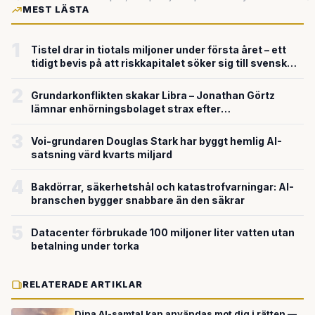
MEST LÄSTA
1
Tistel drar in tiotals miljoner under första året – ett
tidigt bevis på att riskkapitalet söker sig till svensk
försvarsteknik
2
Grundarkonflikten skakar Libra – Jonathan Görtz
lämnar enhörningsbolaget strax efter
miljardvärderingen
3
Voi-grundaren Douglas Stark har byggt hemlig AI-
satsning värd kvarts miljard
4
Bakdörrar, säkerhetshål och katastrofvarningar: AI-
branschen bygger snabbare än den säkrar
5
Datacenter förbrukade 100 miljoner liter vatten utan
betalning under torka
RELATERADE ARTIKLAR
Dina AI-samtal kan användas mot dig i rätten —