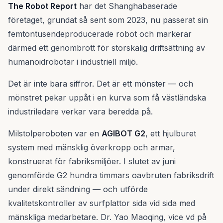
The Robot Report
har det Shanghabaserade
företaget, grundat så sent som 2023, nu passerat sin
femtontusendeproducerade robot och markerar
därmed ett genombrott för storskalig driftsättning av
humanoidrobotar i industriell miljö.
Det är inte bara siffror. Det är ett mönster — och
mönstret pekar uppåt i en kurva som få västländska
industriledare verkar vara beredda på.
Milstolperoboten var en
AGIBOT G2
, ett hjulburet
system med mänsklig överkropp och armar,
konstruerat för fabriksmiljöer. I slutet av juni
genomförde G2 hundra timmars oavbruten fabriksdrift
under direkt sändning — och utförde
kvalitetskontroller av surfplattor sida vid sida med
mänskliga medarbetare. Dr. Yao Maoqing, vice vd på