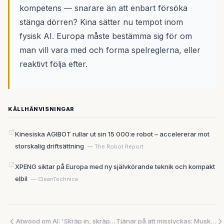
kompetens — snarare än att enbart försöka
stänga dörren? Kina sätter nu tempot inom
fysisk AI. Europa måste bestämma sig för om
man vill vara med och forma spelreglerna, eller
reaktivt följa efter.
KÄLLHÄNVISNINGAR
Kinesiska AGIBOT rullar ut sin 15 000:e robot – accelererar mot
storskalig driftsättning
— The Robot Report
XPENG siktar på Europa med ny självkörande teknik och kompakt
elbil
— CleanTechnica
Atwood om AI: 'Skräp in, skräp ut' – och upphovsrättsstriden om vems verk som tränat modellerna hettar till
Tjänar på att misslyckas: Musks rymdplan gynnar SpaceX oavsett utfall