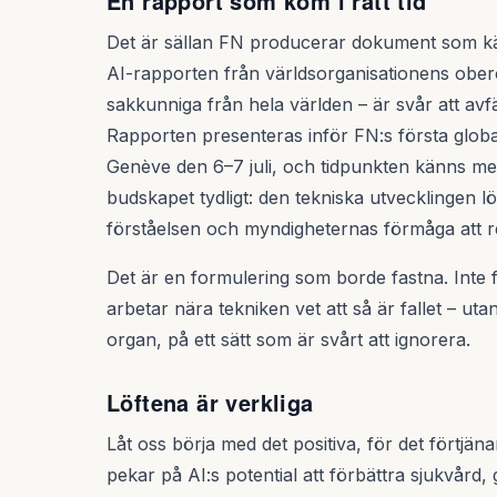
En rapport som kom i rätt tid
Det är sällan FN producerar dokument som kä
AI-rapporten från världsorganisationens obe
sakkunniga från hela världen – är svår att av
Rapporten presenteras inför FN:s första globa
Genève den 6–7 juli, och tidpunkten känns me
budskapet tydligt: den tekniska utvecklingen l
förståelsen och myndigheternas förmåga att r
Det är en formulering som borde fastna. Inte f
arbetar nära tekniken vet att så är fallet – utan 
organ, på ett sätt som är svårt att ignorera.
Löftena är verkliga
Låt oss börja med det positiva, för det förtjäna
pekar på AI:s potential att förbättra sjukvård, 