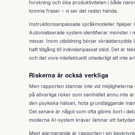
forskning och öka produktiviteten i både näring
tomma fraser – vi ser det redan hända.
Instruktionsanpassade språkmodeller hjälper l
Automatiserade system identifierar mönster i
missar. Inom utbildning börjar skräddarsydda l
haft tillgång till individanpassat stöd. Det är t
och det vore intellektuellt ohederligt att inte e
Riskerna är också verkliga
Men rapporten stannar inte vid möjligheterna 
på allvarliga risker som samhället ännu inte ä
den psykiska hälsan, hota grundläggande mänsk
Det senare är något som ofta glöms bort i d
moderna AI-system kräver lämnar ett betydand
Mest alarmerande är rapporten i sin beskrivn