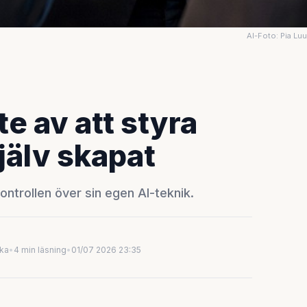
AI-Foto: Pia Lu
te av att styra
jälv skapat
ontrollen över sin egen AI-teknik.
uka
•
4 min läsning
•
01/07 2026 23:35