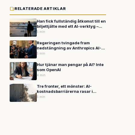
RELATERADE ARTIKLAR
Han fick fullständig åtkomst till en
biljettjätte med ett AI-verktyg –
och det finns fortfarande inga
5 min
regler för det
Regeringen tvingade fram
nedstängning av Anthropics AI-
modeller – nu är de tillbaka med
5 min
nytt forskningsverktyg
Hur tjänar man pengar på AI? Inte
som OpenAI
4 min
Tre fronter, ett mönster: AI-
kostnadsbarriärerna rasar i
rekordtakt
5 min