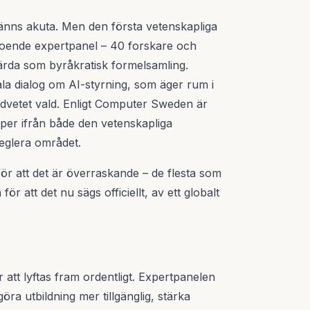
nns akuta. Men den första vetenskapliga
roende expertpanel – 40 forskare och
färda som byråkratisk formelsamling.
la dialog om AI-styrning, som äger rum i
dvetet vald. Enligt Computer Sweden är
öper ifrån både den vetenskapliga
eglera området.
ör att det är överraskande – de flesta som
för att det nu sägs officiellt, av ett globalt
r att lyftas fram ordentligt. Expertpanelen
göra utbildning mer tillgänglig, stärka