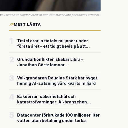
uka
•
Bilden är skapad med AI och föreställer inte personen i artikeln.
MEST LÄSTA
1
Tistel drar in tiotals miljoner under
första året – ett tidigt bevis på att
riskkapitalet söker sig till svensk
försvarsteknik
2
Grundarkonflikten skakar Libra –
Jonathan Görtz lämnar
enhörningsbolaget strax efter
miljardvärderingen
3
Voi-grundaren Douglas Stark har byggt
hemlig AI-satsning värd kvarts miljard
4
Bakdörrar, säkerhetshål och
katastrofvarningar: AI-branschen
bygger snabbare än den säkrar
5
Datacenter förbrukade 100 miljoner liter
vatten utan betalning under torka