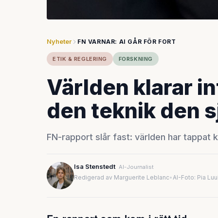
Nyheter
FN VARNAR: AI GÅR FÖR FORT
ETIK & REGLERING
FORSKNING
Världen klarar in
den teknik den s
FN-rapport slår fast: världen har tappat k
Isa Stenstedt
AI-Journalist
Redigerad av Marguerite Leblanc
•
AI-Foto: Pia Lu