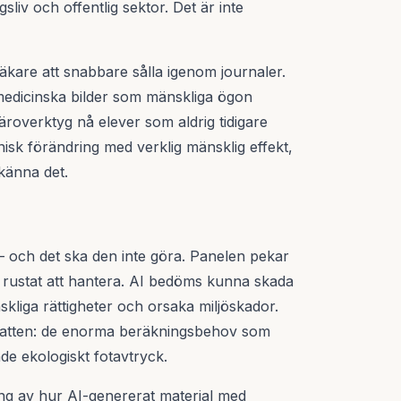
sliv och offentlig sektor. Det är inte
äkare att snabbare sålla igenom journaler.
 medicinska bilder som mänskliga ögon
äroverktyg nå elever som aldrig tidigare
eknisk förändring med verklig mänsklig effekt,
rkänna det.
– och det ska den inte göra. Panelen pekar
r rustat att hantera. AI bedöms kunna skada
liga rättigheter och orsaka miljöskador.
ebatten: de enorma beräkningsbehov som
e ekologiskt fotavtryck.
ing av hur AI-genererat material med