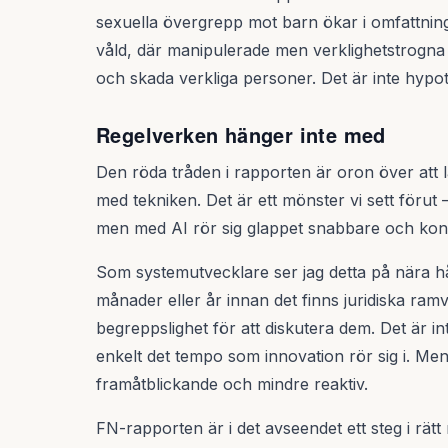
sexuella övergrepp mot barn ökar i omfattning 
våld, där manipulerade men verklighetstrogna 
och skada verkliga personer. Det är inte hypot
Regelverken hänger inte med
Den röda tråden i rapporten är oron över att la
med tekniken. Det är ett mönster vi sett förut 
men med AI rör sig glappet snabbare och kons
Som systemutvecklare ser jag detta på nära hå
månader eller år innan det finns juridiska ramv
begreppslighet för att diskutera dem. Det är int
enkelt det tempo som innovation rör sig i. Men 
framåtblickande och mindre reaktiv.
FN-rapporten är i det avseendet ett steg i rätt 