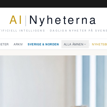
AI
|
Nyheterna
TIFICIELL INTELLIGENS · DAGLIGA NYHETER PÅ SVEN
HETER
ARKIV
SVERIGE & NORDEN
ALLA ÄMNEN
|
NYHETSB