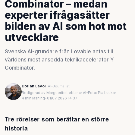
Combinator – medan
experter ifrågasätter
bilden av AI som hot mot
utvecklare
Svenska AI-grundare från Lovable antas till
världens mest ansedda teknikaccelerator Y
Combinator.
Dorian Lavol
AI-Journalist
Redigerad av Marguerite Leblanc
•
AI-Foto: Pia Luuka
•
4 min läsning
•
01/07 2026 14:37
Tre rörelser som berättar en större
historia