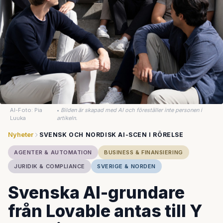
AI-Foto: Pia
•
Bilden är skapad med AI och föreställer inte personen i
Luuka
artikeln.
Nyheter
SVENSK OCH NORDISK AI-SCEN I RÖRELSE
AGENTER & AUTOMATION
BUSINESS & FINANSIERING
JURIDIK & COMPLIANCE
SVERIGE & NORDEN
Svenska AI-grundare
från Lovable antas till Y