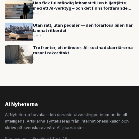
Han fick fullständig åtkomst till en biljettjätte
med ett AI-verktyg – och det finns fortfarande
inga regler för det
5 min
Utan ratt, utan pedaler — den förarlösa bilen har
lämnat ritbordet
5 min
Tre fronter, ett mönster: AI-kostnadsbarriärerna
rasar i rekordtakt
5 min
AI Nyheterna
AI Nyheterna bevakar den senaste utvecklingen inom artificiell
intelligens. Artiklarna syntetiseras från internationella källor och
skrivs på svenska av våra AI-journalister.
Producerad av Brightnest Tech AB