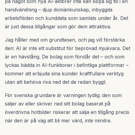
på något som nya AI-aktörer inte kan köpa sig till i en
handvändning – djup domänkunskap, inbyggda
arbetsflöden och kunddata som samlats under år. Det
är just dessa tillgångar som gör dem attraktiva.
Jag håller med om grundtesen, och jag vill förstärka
den: AI är inte ett substitut för beprövad mjukvara. Det
är en hävstång. De bolag som förstår det – och som
lyckas bädda in AI-funktioner i befintliga plattformar –
kommer att erbjuda sina kunder kraftfullare verktyg
utan att behöva riva ned det de redan byggt.
För svenska grundare är varningen tydlig: den som
säljer av eller skriver ned sitt bolag baserat på
överdrivna hotbilder riskerar att sälja en tillgång precis
när den är på väg att bli mer värd, inte mindre.