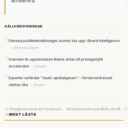
accelerera.
KÄLLHÄNVISNINGAR
Danska juridikteknikbolaget Juristic tas upp i Board Intelligence
— Artificial Lawyer
Svenska AI-uppstickaren Blaise antas till prestigefylld
accelerator
— Breakit
Experter avfärdar "SaaS-apokalypsen" – förvärvsintresset
väntas öka
— Breakit
Google lanserar sin första smarta högtalare på sex år – löftena om AI springer ifrån verkligheten
Skräddarsydd sjukvårds-AI slår generalisterna med upp till 39 procentenheter – men det avgörande testet återstår
MEST LÄSTA