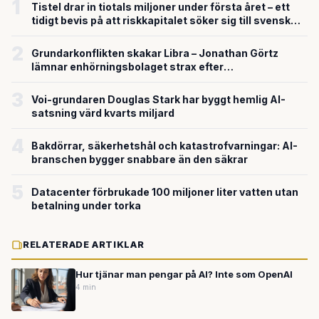
1
Tistel drar in tiotals miljoner under första året – ett
tidigt bevis på att riskkapitalet söker sig till svensk
försvarsteknik
2
Grundarkonflikten skakar Libra – Jonathan Görtz
lämnar enhörningsbolaget strax efter
miljardvärderingen
3
Voi-grundaren Douglas Stark har byggt hemlig AI-
satsning värd kvarts miljard
4
Bakdörrar, säkerhetshål och katastrofvarningar: AI-
branschen bygger snabbare än den säkrar
5
Datacenter förbrukade 100 miljoner liter vatten utan
betalning under torka
RELATERADE ARTIKLAR
Hur tjänar man pengar på AI? Inte som OpenAI
4 min