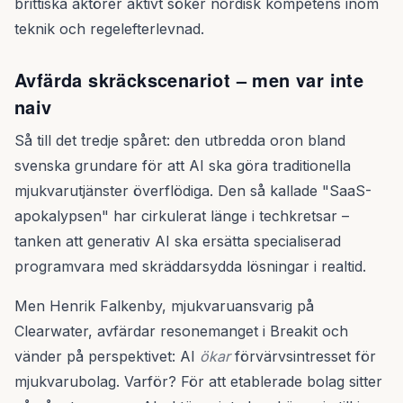
brittiska aktörer aktivt söker nordisk kompetens inom
teknik och regelefterlevnad.
Avfärda skräckscenariot – men var inte
naiv
Så till det tredje spåret: den utbredda oron bland
svenska grundare för att AI ska göra traditionella
mjukvarutjänster överflödiga. Den så kallade "SaaS-
apokalypsen" har cirkulerat länge i techkretsar –
tanken att generativ AI ska ersätta specialiserad
programvara med skräddarsydda lösningar i realtid.
Men Henrik Falkenby, mjukvaruansvarig på
Clearwater, avfärdar resonemanget i Breakit och
vänder på perspektivet: AI
ökar
förvärvsintresset för
mjukvarubolag. Varför? För att etablerade bolag sitter