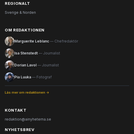
REGIONALT
Sverige & Norden
OM REDAKTIONEN
Marguerite Leblanc
— Chefredaktör
Isa Stenstedt
— Journalist
Dorian Lavol
— Journalist
Pia Luuka
— Fotograf
Läs mer om redaktionen →
KONTAKT
redaktion@ainyheterna.se
NYHETSBREV