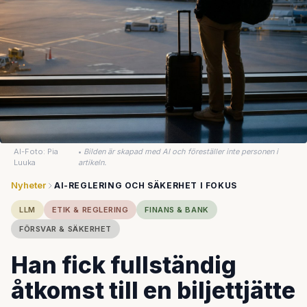
AI-Foto: Pia
•
Bilden är skapad med AI och föreställer inte personen i
Luuka
artikeln.
Nyheter
AI-REGLERING OCH SÄKERHET I FOKUS
LLM
ETIK & REGLERING
FINANS & BANK
FÖRSVAR & SÄKERHET
Han fick fullständig
åtkomst till en biljettjätte