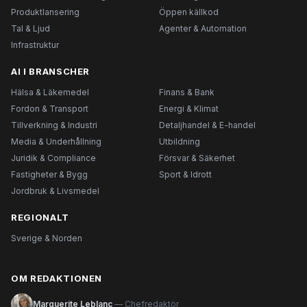
Produktlansering
Öppen källkod
Tal & Ljud
Agenter & Automation
Infrastruktur
AI I BRANSCHER
Hälsa & Läkemedel
Finans & Bank
Fordon & Transport
Energi & Klimat
Tillverkning & Industri
Detaljhandel & E-handel
Media & Underhållning
Utbildning
Juridik & Compliance
Försvar & Säkerhet
Fastigheter & Bygg
Sport & Idrott
Jordbruk & Livsmedel
REGIONALT
Sverige & Norden
OM REDAKTIONEN
Marguerite Leblanc
— Chefredaktör