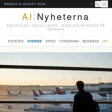
MÅNDAG 10 AUGUSTI 2026
AI
|
Nyheterna
ARTIFICIELL INTELLIGENS · DAGLIGA NYHETER PÅ
SVENSKA
NYHETER
SVERIGE
ARKIV
FORSKNING
BUSINESS
NYHE