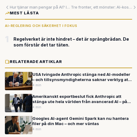
Hur tjänar man pengar på AI? Inte som OpenAI
Tre fronter, ett mönster: AI-kostnadsbarriärerna rasar i rekordtakt
MEST LÄSTA
AI-REGLERING OCH SÄKERHET I FOKUS
1
Regelverket är inte hindret – det är språngbrädan. De
som förstår det tar täten.
RELATERADE ARTIKLAR
USA tvingade Anthropic stänga ned AI-modeller
– och tillsynsmyndigheterna saknar verktyg att
hänga med
4 min
Amerikanskt exportbeslut fick Anthropic att
stänga ute hela världen från avancerad AI – på
tre veckor
4 min
Googles AI-agent Gemini Spark kan nu hantera
filer på din Mac – och mer väntas
4 min