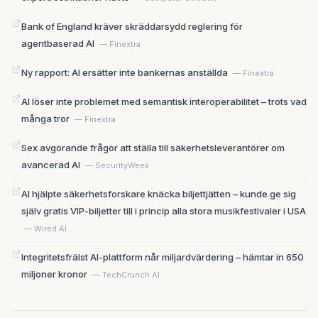
Bank of England kräver skräddarsydd reglering för
agentbaserad AI
— Finextra
Ny rapport: AI ersätter inte bankernas anställda
— Finextra
AI löser inte problemet med semantisk interoperabilitet – trots vad
många tror
— Finextra
Sex avgörande frågor att ställa till säkerhetsleverantörer om
avancerad AI
— SecurityWeek
AI hjälpte säkerhetsforskare knäcka biljettjätten – kunde ge sig
själv gratis VIP-biljetter till i princip alla stora musikfestivaler i USA
— Wired AI
Integritetsfrälst AI-plattform når miljardvärdering – hämtar in 650
miljoner kronor
— TechCrunch AI