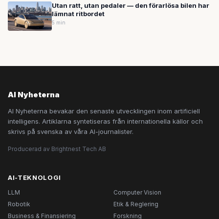
Utan ratt, utan pedaler — den förarlösa bilen har
lämnat ritbordet
5 min
AI Nyheterna
AI Nyheterna bevakar den senaste utvecklingen inom artificiell
intelligens. Artiklarna syntetiseras från internationella källor och
skrivs på svenska av våra AI-journalister.
Producerad av Brightnest Tech AB
AI-TEKNOLOGI
LLM
Computer Vision
Robotik
Etik & Reglering
Business & Finansiering
Forskning