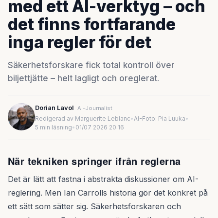
med ett AI-verktyg – och
det finns fortfarande
inga regler för det
Säkerhetsforskare fick total kontroll över
biljettjätte – helt lagligt och oreglerat.
Dorian Lavol
AI-Journalist
Redigerad av Marguerite Leblanc
•
AI-Foto: Pia Luuka
•
5 min läsning
•
01/07 2026 20:16
När tekniken springer ifrån reglerna
Det är lätt att fastna i abstrakta diskussioner om AI-
reglering. Men Ian Carrolls historia gör det konkret på
ett sätt som sätter sig. Säkerhetsforskaren och