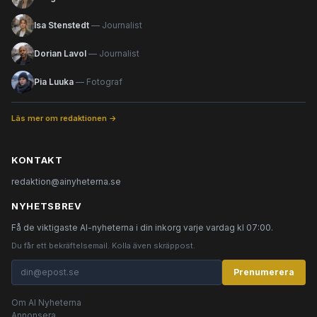
Isa Stenstedt
— Journalist
Dorian Lavol
— Journalist
Pia Luuka
— Fotograf
Läs mer om redaktionen →
KONTAKT
redaktion@ainyheterna.se
NYHETSBREV
Få de viktigaste AI-nyheterna i din inkorg varje vardag kl 07:00.
Du får ett bekräftelsemail. Kolla även skräppost.
Prenumerera
Om AI Nyheterna
Annonsera