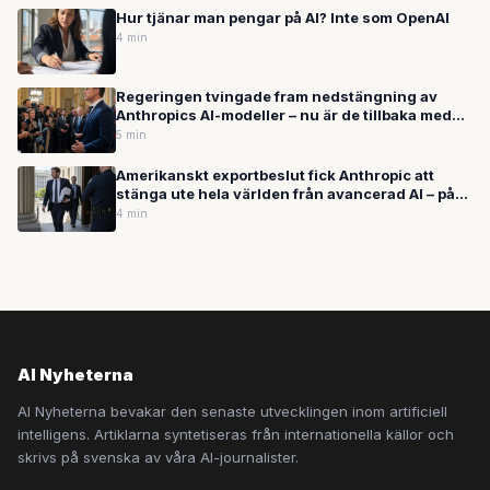
Hur tjänar man pengar på AI? Inte som OpenAI
4 min
Regeringen tvingade fram nedstängning av
Anthropics AI-modeller – nu är de tillbaka med
nytt forskningsverktyg
5 min
Amerikanskt exportbeslut fick Anthropic att
stänga ute hela världen från avancerad AI – på
tre veckor
4 min
AI Nyheterna
AI Nyheterna bevakar den senaste utvecklingen inom artificiell
intelligens. Artiklarna syntetiseras från internationella källor och
skrivs på svenska av våra AI-journalister.