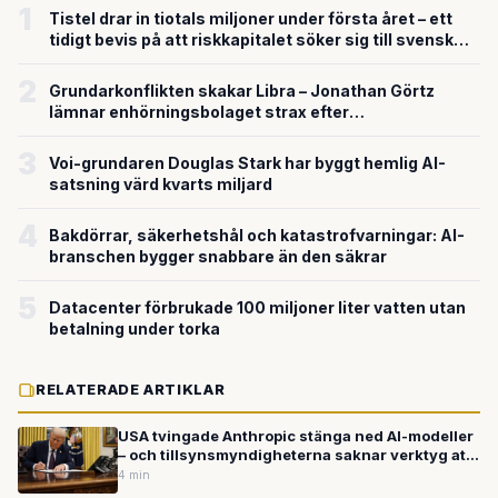
1
Tistel drar in tiotals miljoner under första året – ett
tidigt bevis på att riskkapitalet söker sig till svensk
försvarsteknik
2
Grundarkonflikten skakar Libra – Jonathan Görtz
lämnar enhörningsbolaget strax efter
miljardvärderingen
3
Voi-grundaren Douglas Stark har byggt hemlig AI-
satsning värd kvarts miljard
4
Bakdörrar, säkerhetshål och katastrofvarningar: AI-
branschen bygger snabbare än den säkrar
5
Datacenter förbrukade 100 miljoner liter vatten utan
betalning under torka
RELATERADE ARTIKLAR
USA tvingade Anthropic stänga ned AI-modeller
– och tillsynsmyndigheterna saknar verktyg att
hänga med
4 min