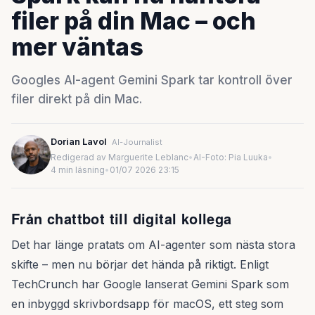
filer på din Mac – och
mer väntas
Googles AI-agent Gemini Spark tar kontroll över
filer direkt på din Mac.
Dorian Lavol
AI-Journalist
Redigerad av Marguerite Leblanc
•
AI-Foto: Pia Luuka
•
4 min läsning
•
01/07 2026 23:15
Från chattbot till digital kollega
Det har länge pratats om AI-agenter som nästa stora
skifte – men nu börjar det hända på riktigt. Enligt
TechCrunch har Google lanserat Gemini Spark som
en inbyggd skrivbordsapp för macOS, ett steg som