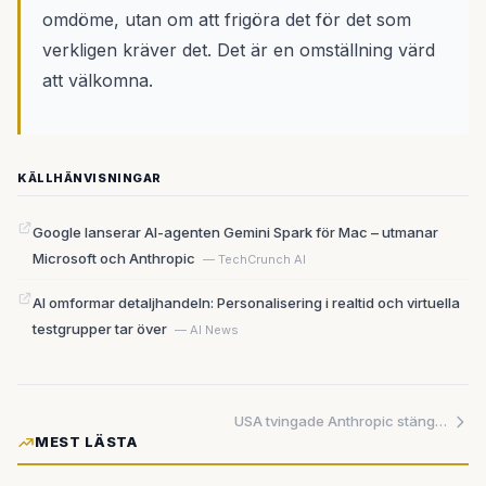
omdöme, utan om att frigöra det för det som
verkligen kräver det. Det är en omställning värd
att välkomna.
KÄLLHÄNVISNINGAR
Google lanserar AI-agenten Gemini Spark för Mac – utmanar
Microsoft och Anthropic
— TechCrunch AI
AI omformar detaljhandeln: Personalisering i realtid och virtuella
testgrupper tar över
— AI News
USA tvingade Anthropic stänga ned AI-modeller – och tillsynsmyndigheterna saknar verktyg att hänga med
MEST LÄSTA