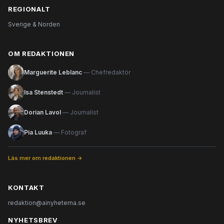
REGIONALT
Sverige & Norden
OM REDAKTIONEN
Marguerite Leblanc
— Chefredaktör
Isa Stenstedt
— Journalist
Dorian Lavol
— Journalist
Pia Luuka
— Fotograf
Läs mer om redaktionen →
KONTAKT
redaktion@ainyheterna.se
NYHETSBREV