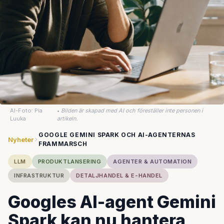
AI-Foto: Pia
•
Bilden är skapad med AI och föreställer inte personen i
Luuka
artikeln.
GOOGLE GEMINI SPARK OCH AI-AGENTERNAS
Nyheter
FRAMMARSCH
LLM
PRODUKTLANSERING
AGENTER & AUTOMATION
INFRASTRUKTUR
DETALJHANDEL & E-HANDEL
Googles AI-agent Gemini
Spark kan nu hantera