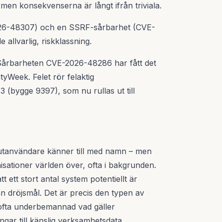
 men konsekvenserna är långt ifrån triviala.
026-48307) och en SSRF-sårbarhet (CVE-
allvarlig, riskklassning.
. Sårbarheten CVE-2026-48286 har fått det
yWeek. Felet rör felaktig
3 (bygge 9397), som nu rullas ut till
slutanvändare känner till med namn – men
isationer världen över, ofta i bakgrunden.
tt stort antal system potentiellt är
an dröjsmål. Det är precis den typen av
 ofta underbemannad vad gäller
gar till känslig verksamhetsdata.