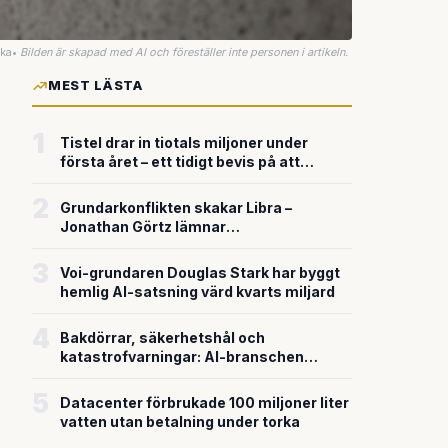
uka
•
Bilden är skapad med AI och föreställer inte personen i artikeln.
MEST LÄSTA
1
Tistel drar in tiotals miljoner under
första året – ett tidigt bevis på att
riskkapitalet söker sig till svensk
försvarsteknik
2
Grundarkonflikten skakar Libra –
Jonathan Görtz lämnar
enhörningsbolaget strax efter
miljardvärderingen
3
Voi-grundaren Douglas Stark har byggt
hemlig AI-satsning värd kvarts miljard
4
Bakdörrar, säkerhetshål och
katastrofvarningar: AI-branschen
bygger snabbare än den säkrar
5
Datacenter förbrukade 100 miljoner liter
vatten utan betalning under torka