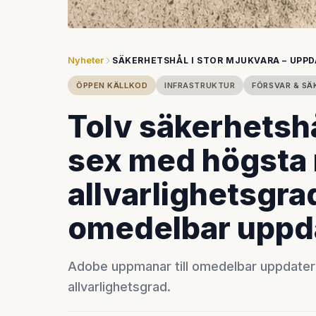
Nyheter
SÄKERHETSHÅL I STOR MJUKVARA – UPP
ÖPPEN KÄLLKOD
INFRASTRUKTUR
FÖRSVAR & SÄ
Tolv säkerhetsh
sex med högsta 
allvarlighetsgra
omedelbar uppd
Adobe uppmanar till omedelbar uppdateri
allvarlighetsgrad.