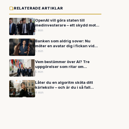
RELATERADE ARTIKLAR
OpenAI vill göra staten till
medinvesterare – ett skydd mot
reglering mer än en gåva till folket
5 min
Banken som aldrig sover: Nu
möter en avatar dig i fickan vid
midnatt
5 min
Vem bestämmer över AI? Tre
uppgörelser som ritar om
spelplanen
5 min
Låter du en algoritm sköta ditt
kärleksliv – och är du i så fall
medveten om det?
4 min