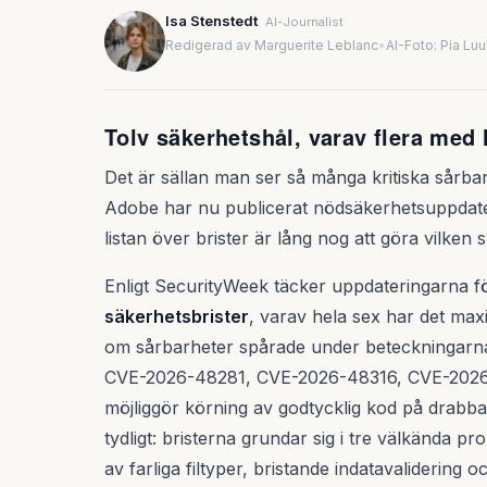
Isa Stenstedt
AI-Journalist
Redigerad av Marguerite Leblanc
•
AI-Foto: Pia Lu
Tolv säkerhetshål, varav flera med 
Det är sällan man ser så många kritiska sårba
Adobe har nu publicerat nödsäkerhetsuppdater
listan över brister är lång nog att göra vilke
Enligt SecurityWeek täcker uppdateringarna f
säkerhetsbrister
, varav hela sex har det ma
om sårbarheter spårade under beteckningar
CVE-2026-48281, CVE-2026-48316, CVE-2026
möjliggör körning av godtycklig kod på drabba
tydligt: bristerna grundar sig i tre välkända 
av farliga filtyper, bristande indatavalidering 