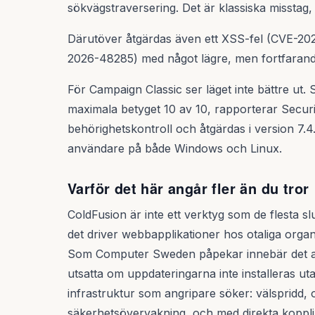
sökvägstraversering. Det är klassiska misstag,
Därutöver åtgärdas även ett XSS-fel (CVE-2
2026-48285) med något lägre, men fortfarande 
För Campaign Classic ser läget inte bättre ut
maximala betyget 10 av 10, rapporterar Securit
behörighetskontroll och åtgärdas i version 7.4.
användare på både Windows och Linux.
Varför det här angår fler än du tror
ColdFusion är inte ett verktyg som de flesta 
det driver webbapplikationer hos otaliga organ
Som Computer Sweden påpekar innebär det att e
utsatta om uppdateringarna inte installeras ut
infrastruktur som angripare söker: välspridd,
säkerhetsövervakning, och med direkta kopplin