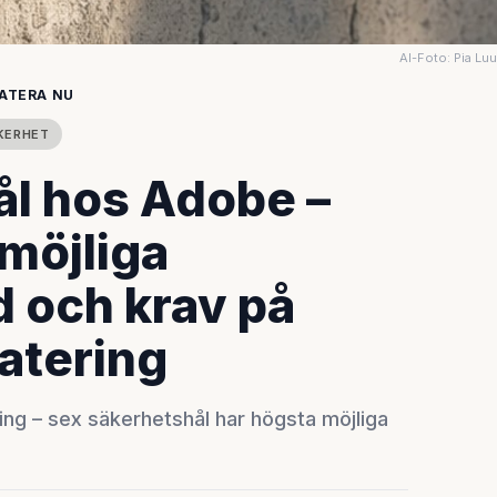
AI-Foto: Pia Lu
DATERA NU
KERHET
ål hos Adobe –
möjliga
d och krav på
atering
ng – sex säkerhetshål har högsta möjliga