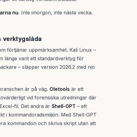
harna nu
. Inte imorgon, inte nästa vecka.
s verktygslåda
som förtjänar uppmärksamhet. Kali Linux –
 länge varit ett standardverktyg för
 hackare – släpper version 2026.2 med nio
 branschen är på väg.
Oletools
är ett
ovärderligt vid forensiska utredningar där
 Excel-fil. Det andra är
Shell-GPT
– ett
 direkt i kommandoradsmiljön. Med Shell-GPT
rera kommandon och skriva skript utan att