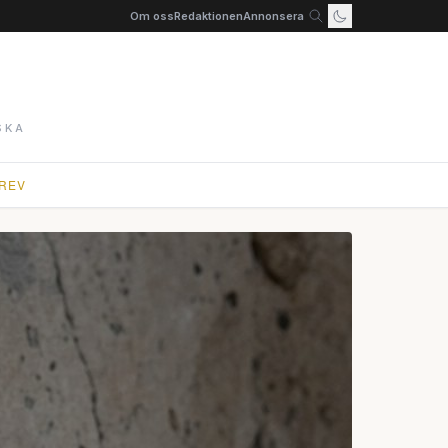
Om oss
Redaktionen
Annonsera
SKA
REV