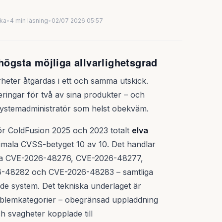
uka
•
4 min läsning
•
02/07 2026 05:57
högsta möjliga allvarlighetsgrad
rheter åtgärdas i ett och samma utskick.
ingar för två av sina produkter – och
n systemadministratör som helst obekväm.
ör ColdFusion 2025 och 2023 totalt
elva
ximala CVSS-betyget 10 av 10. Det handlar
na CVE-2026-48276, CVE-2026-48277,
-48282 och CVE-2026-48283 – samtliga
de system. Det tekniska underlaget är
problemkategorier – obegränsad uppladdning
och svagheter kopplade till