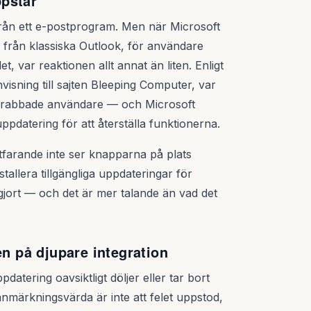
pstår
 från ett e-postprogram. Men när Microsoft
 från klassiska Outlook, för användare
, var reaktionen allt annat än liten. Enligt
sning till sajten Bleeping Computer, var
d drabbade användare — och Microsoft
ppdatering för att återställa funktionerna.
farande inte ser knapparna på plats
allera tillgängliga uppdateringar för
gjort — och det är mer talande än vad det
en på djupare integration
pdatering oavsiktligt döljer eller tar bort
nmärkningsvärda är inte att felet uppstod,