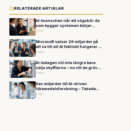
RELATERADE ARTIKLAR
AI-branschen når ett vägskäl: de
som bygger systemen börjar
kräva inflytande över hur de
5 min
används
Microsoft satsar 26 miljarder på
att se till att AI faktiskt fungerar —
inte bara säljs
4 min
AI-bolagen vill inte längre bara
sälja skyfflarna – nu vill de gräva
guldet själva
5 min
Sex miljarder till AI-driven
läkemedelsforskning – Takeda
satsar stort på Insilico Medicines
5 min
plattform