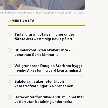
uka
•
Bilden är skapad med AI och föreställer inte personen i artikeln.
MEST LÄSTA
1
Tistel drar in tiotals miljoner under
första året – ett tidigt bevis på att
riskkapitalet söker sig till svensk
försvarsteknik
2
Grundarkonflikten skakar Libra –
Jonathan Görtz lämnar
enhörningsbolaget strax efter
miljardvärderingen
3
Voi-grundaren Douglas Stark har byggt
hemlig AI-satsning värd kvarts miljard
4
Bakdörrar, säkerhetshål och
katastrofvarningar: AI-branschen
bygger snabbare än den säkrar
5
Datacenter förbrukade 100 miljoner liter
vatten utan betalning under torka