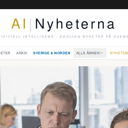
AI
|
Nyheterna
TIFICIELL INTELLIGENS · DAGLIGA NYHETER PÅ SVEN
HETER
ARKIV
SVERIGE & NORDEN
ALLA ÄMNEN
|
NYHETSB