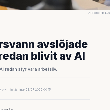
AI-Foto: Pia Lu
rsvann avslöjade
edan blivit av AI
I redan styr våra arbetsliv.
uka
•
4 min läsning
•
03/07 2026 00:15