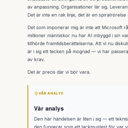
av anpassning. Organisationer lär sig. Leveran
Det är inte en rak linje, det är en spiralrörelse
Det som imponerar mig är inte att Microsoft rå
millioner människor nu har AI inbyggd i sin va
tillhörde framtidsberättelserna. Att vi nu disku
är i sig ett tecken på mognad — vi har passerat
av krav.
Det är precis där vi bör vara.
VÅR ANALYS
Vår analys
Den här händelsen är liten i sig — ett tek
den fungerar som ett lackmustest för var vi