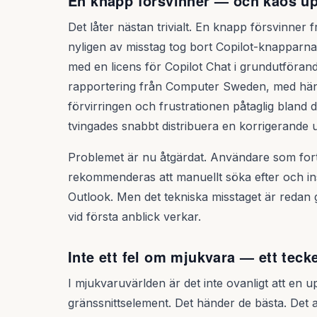
En knapp försvinner — och kaos up
Det låter nästan trivialt. En knapp försvinner
nyligen av misstag tog bort Copilot-knapparna
med en licens för Copilot Chat i grundutförandet
rapportering från Computer Sweden, med hänvi
förvirringen och frustrationen påtaglig blan
tvingades snabbt distribuera en korrigerande u
Problemet är nu åtgärdat. Användare som fort
rekommenderas att manuellt söka efter och inst
Outlook. Men det tekniska misstaget är redan 
vid första anblick verkar.
Inte ett fel om mjukvara — ett teck
I mjukvaruvärlden är det inte ovanligt att en up
gränssnittselement. Det händer de bästa. Det a