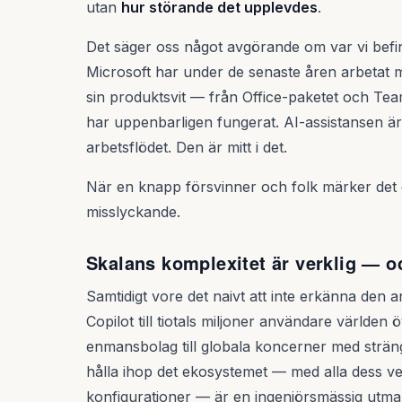
utan
hur störande det upplevdes
.
Det säger oss något avgörande om var vi befin
Microsoft har under de senaste åren arbetat m
sin produktsvit — från Office-paketet och Tea
har uppenbarligen fungerat. AI-assistansen är 
arbetsflödet. Den är mitt i det.
När en knapp försvinner och folk märker det di
misslyckande.
Skalans komplexitet är verklig — o
Samtidigt vore det naivt att inte erkänna den a
Copilot till tiotals miljoner användare världen 
enmansbolag till globala koncerner med stränga
hålla ihop det ekosystemet — med alla dess ver
konfigurationer — är en ingenjörsmässig utman