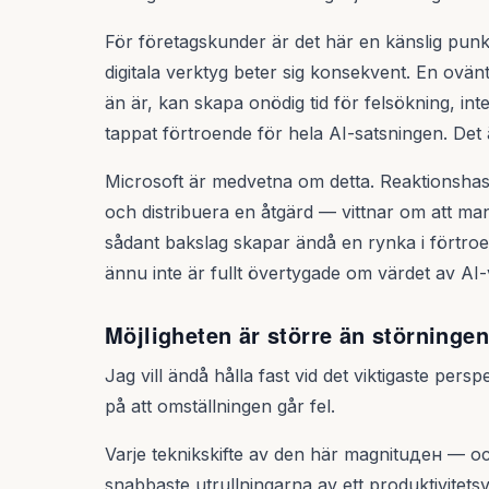
För företagskunder är det här en känslig punkt
digitala verktyg beter sig konsekvent. En ovänt
än är, kan skapa onödig tid för felsökning, int
tappat förtroende för hela AI-satsningen. Det ä
Microsoft är medvetna om detta. Reaktionshast
och distribuera en åtgärd — vittnar om att man 
sådant bakslag skapar ändå en rynka i förtroe
ännu inte är fullt övertygade om värdet av AI
Möjligheten är större än störningen
Jag vill ändå hålla fast vid det viktigaste perspe
på att omställningen går fel.
Varje teknikskifte av den här magnituден — och
snabbaste utrullningarna av ett produktivitets