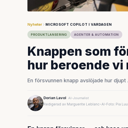
Nyheter
MICROSOFT COPILOT I VARDAGEN
PRODUKTLANSERING
AGENTER & AUTOMATION
Knappen som fö
hur beroende vi r
En försvunnen knapp avslöjade hur djupt A
Dorian Lavol
AI-Journalist
Redigerad av Marguerite Leblanc
•
AI-Foto: Pia Lu