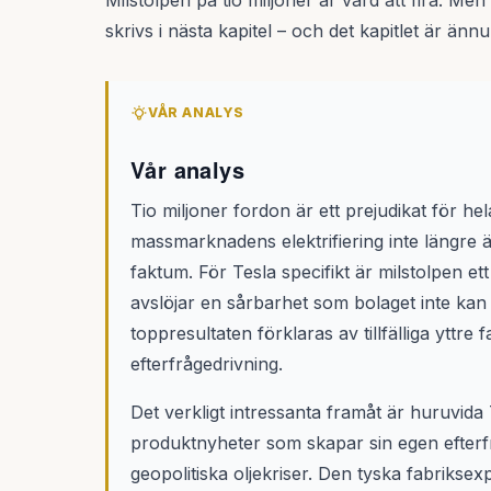
Milstolpen på tio miljoner är värd att fira. Me
skrivs i nästa kapitel – och det kapitlet är ännu
VÅR ANALYS
Vår analys
Tio miljoner fordon är ett prejudikat för hel
massmarknadens elektrifiering inte längre ä
faktum. För Tesla specifikt är milstolpen e
avslöjar en sårbarhet som bolaget inte kan i
toppresultaten förklaras av tillfälliga yttre
efterfrågedrivning.
Det verkligt intressanta framåt är huruvida
produktnyheter som skapar sin egen efterf
geopolitiska oljekriser. Den tyska fabrikse