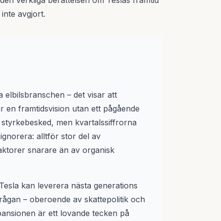
n den verkliga berättelsen om Teslas framtid
 inte avgjort.
a elbilsbranschen – det visar att
r en framtidsvision utan ett pågående
tt styrkebesked, men kvartalssiffrorna
gnorera: alltför stor del av
 faktorer snarare än av organisk
 Tesla kan leverera nästa generations
rågan – oberoende av skattepolitik och
xpansionen är ett lovande tecken på