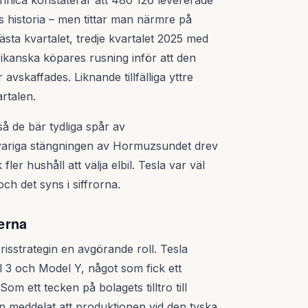
hnica konstaterar att 480 126 levererade
las historia – men tittar man närmre på
bästa kvartalet, tredje kvartalet 2025 med
rikanska köpares rusning inför att den
vskaffades. Liknande tillfälliga yttre
rtalen.
så de bär tydliga spår av
gvariga stängningen av Hormuzsundet drev
fler hushåll att välja elbil. Tesla var väl
ch det syns i siffrorna.
erna
sstrategin en avgörande roll. Tesla
l 3 och Model Y, något som fick ett
om ett tecken på bolagets tilltro till
en meddelat att produktionen vid den tyska