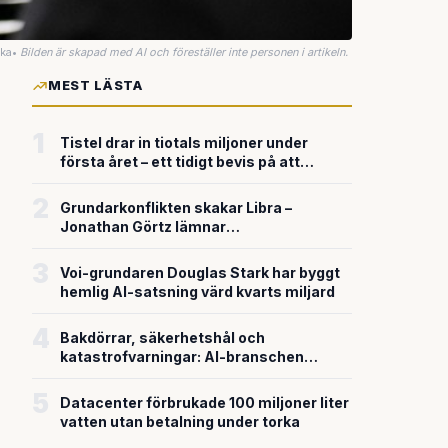
uka
•
Bilden är skapad med AI och föreställer inte personen i artikeln.
MEST LÄSTA
1
Tistel drar in tiotals miljoner under
första året – ett tidigt bevis på att
riskkapitalet söker sig till svensk
försvarsteknik
2
Grundarkonflikten skakar Libra –
Jonathan Görtz lämnar
enhörningsbolaget strax efter
miljardvärderingen
3
Voi-grundaren Douglas Stark har byggt
hemlig AI-satsning värd kvarts miljard
4
Bakdörrar, säkerhetshål och
katastrofvarningar: AI-branschen
bygger snabbare än den säkrar
5
Datacenter förbrukade 100 miljoner liter
vatten utan betalning under torka