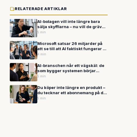
RELATERADE ARTIKLAR
AI-bolagen vill inte längre bara
sälja skyfflarna – nu vill de gräva
guldet själva
5 min
Microsoft satsar 26 miljarder på
att se till att AI faktiskt fungerar —
inte bara säljs
4 min
AI-branschen når ett vägskäl: de
som bygger systemen börjar
kräva inflytande över hur de
5 min
används
Du köper inte längre en produkt –
du tecknar ett abonnemang på ditt
liv
5 min