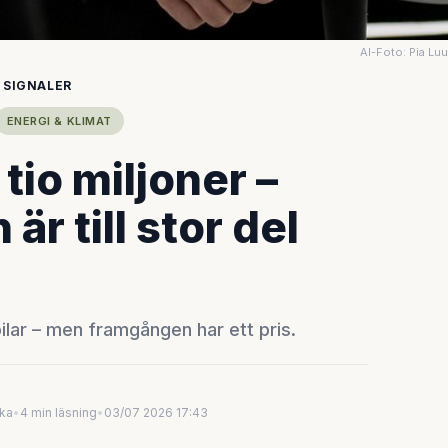
AI-Foto: Pia Lu
 SIGNALER
ENERGI & KLIMAT
 tio miljoner –
r till stor del
bilar – men framgången har ett pris.
uka
•
4 min läsning
•
03/07 2026 17:43