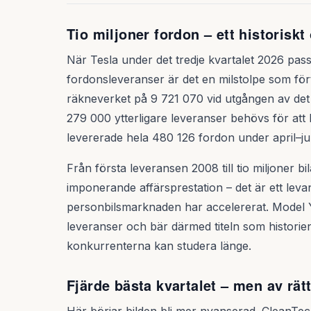
Tio miljoner fordon – ett historiskt
När Tesla under det tredje kvartalet 2026 pass
fordonsleveranser är det en milstolpe som förtj
räkneverket på 9 721 070 vid utgången av det a
279 000 ytterligare leveranser behövs för att
levererade hela 480 126 fordon under april–jun
Från första leveransen 2008 till tio miljoner b
imponerande affärsprestation – det är ett leva
personbilsmarknaden har accelererat. Model 
leveranser och bär därmed titeln som historien
konkurrenterna kan studera länge.
Fjärde bästa kvartalet – men av rät