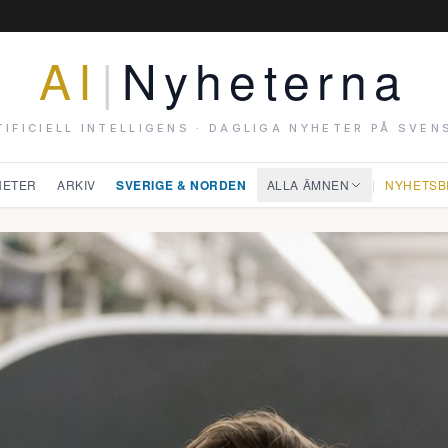
AI
|
Nyheterna
TIFICIELL INTELLIGENS · DAGLIGA NYHETER PÅ SVEN
HETER
ARKIV
SVERIGE & NORDEN
ALLA ÄMNEN
|
NYHETSB