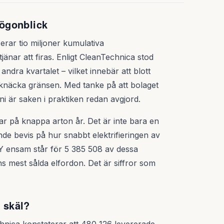
 ögonblick
erar tio miljoner kumulativa
änar att firas. Enligt CleanTechnica stod
ndra kvartalet – vilket innebär att blott
 knäcka gränsen. Med tanke på att bolaget
i är saken i praktiken redan avgjord.
ilar på knappa arton år. Det är inte bara en
nde bevis på hur snabbt elektrifieringen av
Y ensam står för 5 385 508 av dessa
s mest sålda elfordon. Det är siffror som
t skäl?