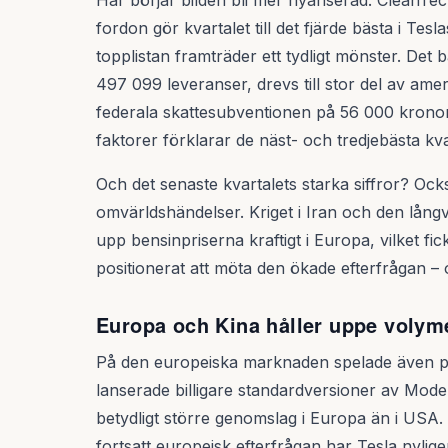
Här börjar bilden bli mer nyanserad. CleanTec
fordon gör kvartalet till det fjärde bästa i Tes
topplistan framträder ett tydligt mönster. Det 
497 099 leveranser, drevs till stor del av ame
federala skattesubventionen på 56 000 kronor a
faktorer förklarar de näst- och tredjebästa kva
Och det senaste kvartalets starka siffror? Ock
omvärldshändelser. Kriget i Iran och den lån
upp bensinpriserna kraftigt i Europa, vilket fick 
positionerat att möta den ökade efterfrågan – o
Europa och Kina håller uppe volym
På den europeiska marknaden spelade även pri
lanserade billigare standardversioner av Mode
betydligt större genomslag i Europa än i USA. S
fortsatt europeisk efterfrågan har Tesla nylig