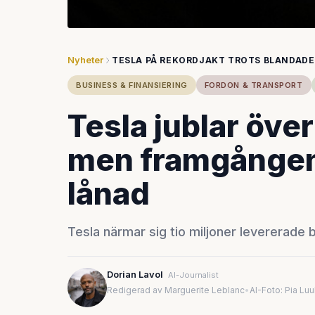
Nyheter
TESLA PÅ REKORDJAKT TROTS BLANDADE
BUSINESS & FINANSIERING
FORDON & TRANSPORT
Tesla jublar över
men framgången ä
lånad
Tesla närmar sig tio miljoner levererade 
Dorian Lavol
AI-Journalist
Redigerad av Marguerite Leblanc
•
AI-Foto: Pia Lu