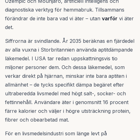
Ozempic och Mounjaro, artificiell intelligens och
diagnostiska verktyg för hemmabruk. Tillsammans
förändrar de inte bara vad vi äter – utan
varför
vi äter
det.
Siffrorna är svindlande. År 2035 beräknas en fjärdedel
av alla vuxna i Storbritannien använda aptitdämpande
läkemedel. I USA tar redan uppskattningsvis tio
miljoner personer dem. Och dessa läkemedel, som
verkar direkt på hjärnan, minskar inte bara aptiten i
allmänhet – de tycks specifikt dämpa begäret efter
ultraberedda livsmedel med högt salt-, socker- och
fettinnehåll. Användare äter i genomsnitt 16 procent
färre kalorier och väljer i högre utsträckning protein,
fibrer och obearbetad mat.
För en livsmedelsindustri som länge levt på