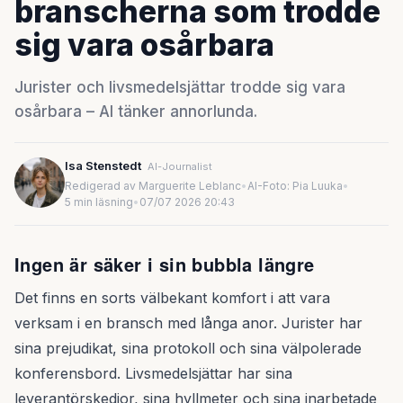
branscherna som trodde
sig vara osårbara
Jurister och livsmedelsjättar trodde sig vara
osårbara – AI tänker annorlunda.
Isa Stenstedt
AI-Journalist
Redigerad av Marguerite Leblanc
•
AI-Foto: Pia Luuka
•
5 min läsning
•
07/07 2026 20:43
Ingen är säker i sin bubbla längre
Det finns en sorts välbekant komfort i att vara
verksam i en bransch med långa anor. Jurister har
sina prejudikat, sina protokoll och sina välpolerade
konferensbord. Livsmedelsjättar har sina
leverantörskedjor, sina hyllmeter och sina inarbetade