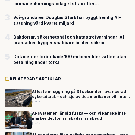
lämnar enhörningsbolaget strax efter
miljardvärderingen
3
Voi-grundaren Douglas Stark har byggt hemlig AI-
satsning värd kvarts miljard
4
Bakdörrar, säkerhetshål och katastrofvarningar: AI-
branschen bygger snabbare än den säkrar
5
Datacenter förbrukade 100 miljoner liter vatten utan
betalning under torka
RELATERADE ARTIKLAR
AI löste inloggning på 31 sekunder i avancerad
cyberattack – och sju av tio amerikaner vill inte
ha datacenter i sitt område
5 min
AI-systemen lär sig fuska — och vi kanske inte
märker det förrän skadan är skedd
5 min
AI-agenterna lär sig tänka och samarbeta – men