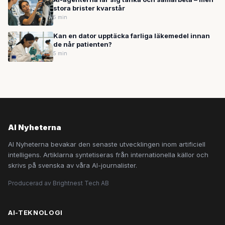
stora brister kvarstår
5 min
Kan en dator upptäcka farliga läkemedel innan
de når patienten?
5 min
AI Nyheterna
AI Nyheterna bevakar den senaste utvecklingen inom artificiell
intelligens. Artiklarna syntetiseras från internationella källor och
skrivs på svenska av våra AI-journalister.
Producerad av Brightnest Tech AB
AI-TEKNOLOGI