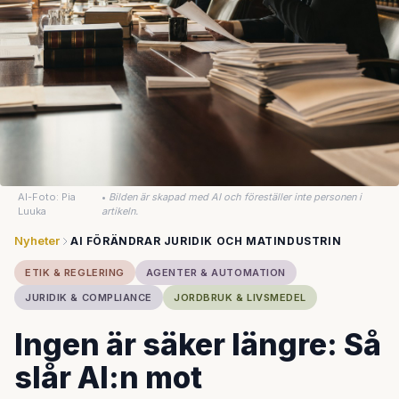
AI-Foto: Pia
•
Bilden är skapad med AI och föreställer inte personen i
Luuka
artikeln.
Nyheter
AI FÖRÄNDRAR JURIDIK OCH MATINDUSTRIN
ETIK & REGLERING
AGENTER & AUTOMATION
JURIDIK & COMPLIANCE
JORDBRUK & LIVSMEDEL
Ingen är säker längre: Så
slår AI:n mot