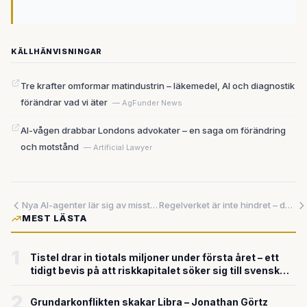
KÄLLHÄNVISNINGAR
Tre krafter omformar matindustrin – läkemedel, AI och diagnostik
förändrar vad vi äter
— AgFunder News
AI-vågen drabbar Londons advokater – en saga om förändring
och motstånd
— Artificial Lawyer
Nya AI-agenter lär sig av misstag och bygger långtidsminne – ett kluster av framsteg pekar i samma riktning
Regelverket är inte hindret – det är språngbrädan. De som förstår det tar täten.
MEST LÄSTA
1
Tistel drar in tiotals miljoner under första året – ett
tidigt bevis på att riskkapitalet söker sig till svensk
försvarsteknik
2
Grundarkonflikten skakar Libra – Jonathan Görtz