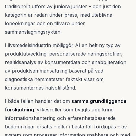
traditionellt utförs av juniora jurister – och just den
kategorin är redan under press, med uteblivna
löneökningar och en tillvaro under
sammanslagningsrykten.
I livsmedelsindustrin möjliggör AI en helt ny typ av
produktutveckling: personaliserade näringsprofiler,
realtidsanalys av konsumentdata och snabb iteration
av produktsammansättning baserat på vad
diagnostiska hemmatester faktiskt visar om
konsumenternas hälsotillstånd.
I båda fallen handlar det om
samma grundläggande
förskjutning
: yrkesroller som byggts upp kring
informationshantering och erfarenhetsbaserade
bedömningar ersätts – eller i bästa fall fördjupas – av
system som processar information snabbare och med