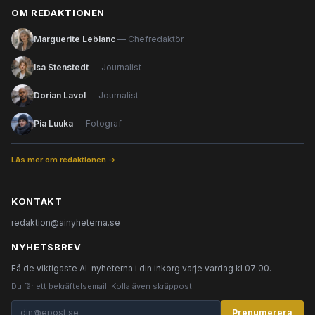
OM REDAKTIONEN
Marguerite Leblanc
— Chefredaktör
Isa Stenstedt
— Journalist
Dorian Lavol
— Journalist
Pia Luuka
— Fotograf
Läs mer om redaktionen →
KONTAKT
redaktion@ainyheterna.se
NYHETSBREV
Få de viktigaste AI-nyheterna i din inkorg varje vardag kl 07:00.
Du får ett bekräftelsemail. Kolla även skräppost.
Prenumerera