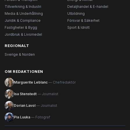
Tillverkning & Industri
Detaljhandel & E-handel
Media & Underhållning
Utbildning
Juridik & Compliance
Försvar & Säkerhet
Fastigheter & Bygg
Sport & Idrott
Jordbruk & Livsmedel
REGIONALT
Sverige & Norden
OM REDAKTIONEN
Marguerite Leblanc
— Chefredaktör
Isa Stenstedt
— Journalist
Dorian Lavol
— Journalist
Pia Luuka
— Fotograf