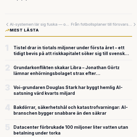
AI-systemen lär sig fuska — och vi kanske inte märker det förrän skadan är skedd
Från fotbollsplaner till försvarssektorn: robotikbolagen tar plats – och miljarderna strömmar in
MEST LÄSTA
1
Tistel drar in tiotals miljoner under första året – ett
tidigt bevis på att riskkapitalet söker sig till svensk
försvarsteknik
2
Grundarkonflikten skakar Libra – Jonathan Görtz
lämnar enhörningsbolaget strax efter
miljardvärderingen
3
Voi-grundaren Douglas Stark har byggt hemlig AI-
satsning värd kvarts miljard
4
Bakdörrar, säkerhetshål och katastrofvarningar: AI-
branschen bygger snabbare än den säkrar
5
Datacenter förbrukade 100 miljoner liter vatten utan
betalning under torka