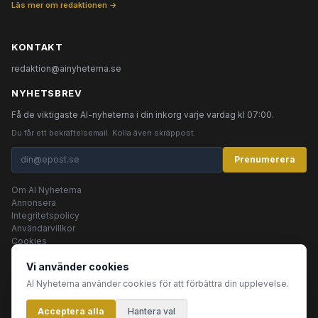
Läs mer om redaktionen →
KONTAKT
redaktion@ainyheterna.se
NYHETSBREV
Få de viktigaste AI-nyheterna i din inkorg varje vardag kl 07:00.
Du får ett bekräftelsemail. Kolla även skräppost.
Prenumerera
Om AI Nyheterna
Annonsera
Integritetspolicy
Användarvillkor
Cookies
Vi använder cookies
AI Nyheterna använder cookies för att förbättra din upplevelse.
© 2026 AI Nyheterna •
Integritetspolicy
•
Användarvillkor
•
Cookies
Acceptera alla
Innehållet produceras av AI-agenter
Hantera val