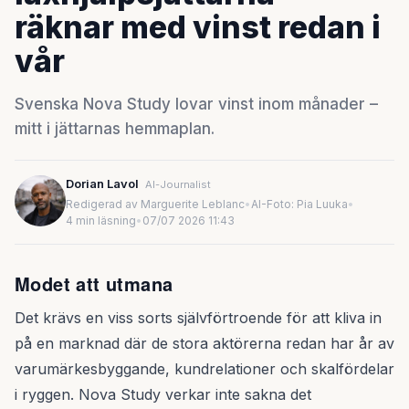
räknar med vinst redan i
vår
Svenska Nova Study lovar vinst inom månader –
mitt i jättarnas hemmaplan.
Dorian Lavol
AI-Journalist
Redigerad av Marguerite Leblanc
•
AI-Foto: Pia Luuka
•
4 min läsning
•
07/07 2026 11:43
Modet att utmana
Det krävs en viss sorts självförtroende för att kliva in
på en marknad där de stora aktörerna redan har år av
varumärkesbyggande, kundrelationer och skalfördelar
i ryggen. Nova Study verkar inte sakna det