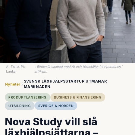
AI-Foto: Pia
•
Bilden är skapad med AI och föreställer inte personen i
Luuka
artikeln.
SVENSK LÄXHJÄLPSSTARTUP UTMANAR
Nyheter
MARKNADEN
PRODUKTLANSERING
BUSINESS & FINANSIERING
UTBILDNING
SVERIGE & NORDEN
Nova Study vill slå
läxhjälpsjättarna –