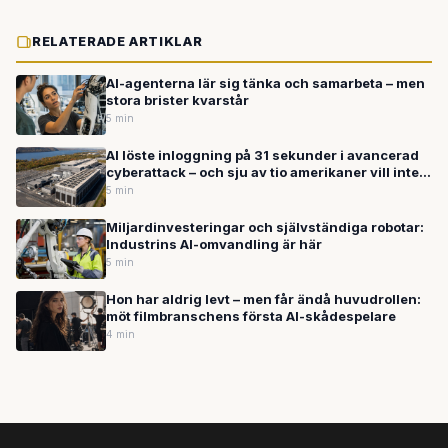
RELATERADE ARTIKLAR
AI-agenterna lär sig tänka och samarbeta – men
stora brister kvarstår
5 min
AI löste inloggning på 31 sekunder i avancerad
cyberattack – och sju av tio amerikaner vill inte
ha datacenter i sitt område
5 min
Miljardinvesteringar och självständiga robotar:
Industrins AI-omvandling är här
5 min
Hon har aldrig levt – men får ändå huvudrollen:
möt filmbranschens första AI-skådespelare
4 min