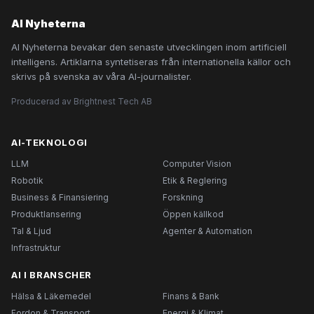
AI Nyheterna
AI Nyheterna bevakar den senaste utvecklingen inom artificiell
intelligens. Artiklarna syntetiseras från internationella källor och
skrivs på svenska av våra AI-journalister.
Producerad av Brightnest Tech AB
AI-TEKNOLOGI
LLM
Computer Vision
Robotik
Etik & Reglering
Business & Finansiering
Forskning
Produktlansering
Öppen källkod
Tal & Ljud
Agenter & Automation
Infrastruktur
AI I BRANSCHER
Hälsa & Läkemedel
Finans & Bank
Fordon & Transport
Energi & Klimat