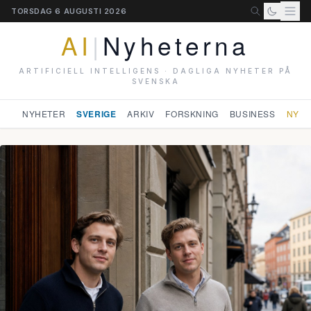
TORSDAG 6 AUGUSTI 2026
AI
|
Nyheterna
ARTIFICIELL INTELLIGENS · DAGLIGA NYHETER PÅ
SVENSKA
NYHETER
SVERIGE
ARKIV
FORSKNING
BUSINESS
NYHE