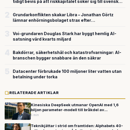
tidigt bevis på att riskkapitalet söker sig till svensk
försvarsteknik
2
Grundarkonflikten skakar Libra – Jonathan Görtz
lämnar enhörningsbolaget strax efter
miljardvärderingen
3
Voi-grundaren Douglas Stark har byggt hemlig AI-
satsning värd kvarts miljard
4
Bakdörrar, säkerhetshål och katastrofvarningar: AI-
branschen bygger snabbare än den säkrar
5
Datacenter förbrukade 100 miljoner liter vatten utan
betalning under torka
RELATERADE ARTIKLAR
Kinesiska DeepSeek utmanar OpenAI med 1,6
biljon parameter-modell till bråkdel av
kostnaden
5 min
Teknikjättar i strid om framtiden: Alphabets 40-