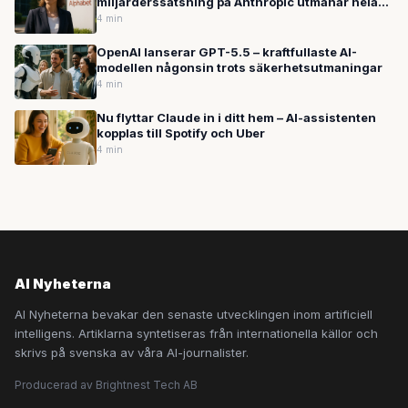
miljarderssatsning på Anthropic utmanar hela
AI-branschen
4 min
OpenAI lanserar GPT-5.5 – kraftfullaste AI-
modellen någonsin trots säkerhetsutmaningar
4 min
Nu flyttar Claude in i ditt hem – AI-assistenten
kopplas till Spotify och Uber
4 min
AI Nyheterna
AI Nyheterna bevakar den senaste utvecklingen inom artificiell
intelligens. Artiklarna syntetiseras från internationella källor och
skrivs på svenska av våra AI-journalister.
Producerad av Brightnest Tech AB