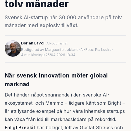
tolv månader
Svensk AI-startup når 30 000 användare på tolv
månader med explosiv tillväxt.
Dorian Lavol
AI-Journalist
Redigerad av Marguerite Leblanc
•
AI-Foto: Pia Luuka
•
4 min läsning
•
25/04 2026 18:34
När svensk innovation möter global
marknad
Det händer något spännande i den svenska AI-
ekosystemet, och Memmo – tidigare känt som Bright –
är ett lysande exempel på hur våra inhemska startups
kan växa från idé till marknadsledare på rekordtid.
Enligt Breakit
har bolaget, lett av Gustaf Strauss och