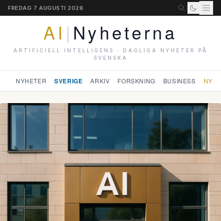
FREDAG 7 AUGUSTI 2026
AI
|
Nyheterna
ARTIFICIELL INTELLIGENS · DAGLIGA NYHETER PÅ
SVENSKA
NYHETER
SVERIGE
ARKIV
FORSKNING
BUSINESS
NYHE