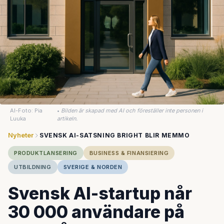
AI-Foto: Pia
•
Bilden är skapad med AI och föreställer inte personen i
Luuka
artikeln.
Nyheter
SVENSK AI-SATSNING BRIGHT BLIR MEMMO
PRODUKTLANSERING
BUSINESS & FINANSIERING
UTBILDNING
SVERIGE & NORDEN
Svensk AI-startup når
30 000 användare på