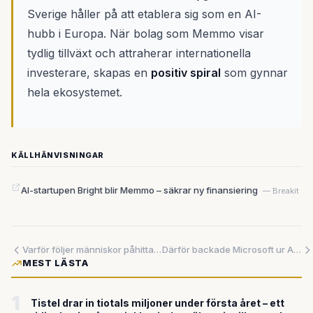
Sverige håller på att etablera sig som en AI-
hubb i Europa. När bolag som Memmo visar
tydlig tillväxt och attraherar internationella
investerare, skapas en
positiv spiral
som gynnar
hela ekosystemet.
KÄLLHÄNVISNINGAR
AI-startupen Bright blir Memmo – säkrar ny finansiering
— Breakit
Varför följer människor påhittade personer?
Därför backade Microsoft ur AI-förhandlingarna – och lämnade fältet fritt åt konkurrenterna
MEST LÄSTA
1
Tistel drar in tiotals miljoner under första året – ett