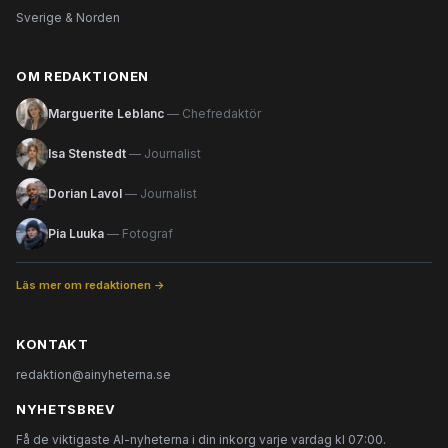
Sverige & Norden
OM REDAKTIONEN
Marguerite Leblanc
— Chefredaktör
Isa Stenstedt
— Journalist
Dorian Lavol
— Journalist
Pia Luuka
— Fotograf
Läs mer om redaktionen →
KONTAKT
redaktion@ainyheterna.se
NYHETSBREV
Få de viktigaste AI-nyheterna i din inkorg varje vardag kl 07:00.