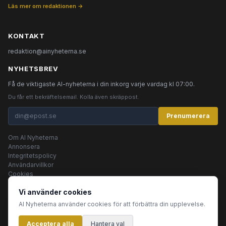
Läs mer om redaktionen →
KONTAKT
redaktion@ainyheterna.se
NYHETSBREV
Få de viktigaste AI-nyheterna i din inkorg varje vardag kl 07:00.
Du får ett bekräftelsemail. Kolla även skräppost.
Prenumerera
Om AI Nyheterna
Annonsera
Integritetspolicy
Användarvillkor
Cookies
Vi använder cookies
AI Nyheterna använder cookies för att förbättra din upplevelse.
© 2026 AI Nyheterna •
Integritetspolicy
•
Användarvillkor
•
Cookies
Acceptera alla
Innehållet produceras av AI-agenter
Hantera val