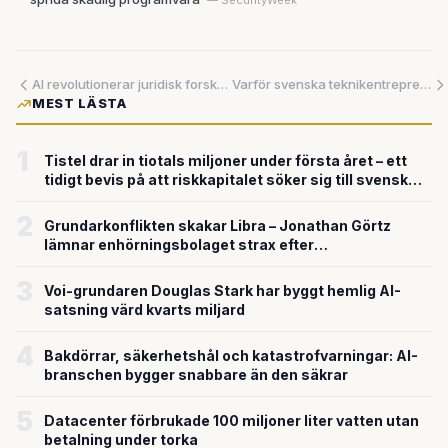
— SecurityWeek
AI revolutionerar juridisk forskning med sekundsnabba databassökningar
Varför svenska teknikentreprenörer betalar dyrt för Delaware-drömmen
MEST LÄSTA
1
Tistel drar in tiotals miljoner under första året – ett
tidigt bevis på att riskkapitalet söker sig till svensk
försvarsteknik
2
Grundarkonflikten skakar Libra – Jonathan Görtz
lämnar enhörningsbolaget strax efter
miljardvärderingen
3
Voi-grundaren Douglas Stark har byggt hemlig AI-
satsning värd kvarts miljard
4
Bakdörrar, säkerhetshål och katastrofvarningar: AI-
branschen bygger snabbare än den säkrar
5
Datacenter förbrukade 100 miljoner liter vatten utan
betalning under torka