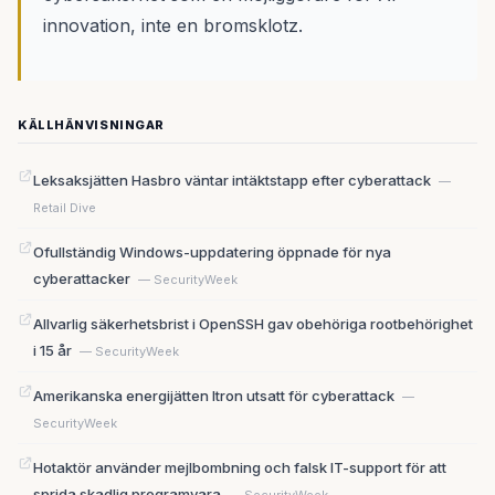
innovation, inte en bromsklotz.
KÄLLHÄNVISNINGAR
Leksaksjätten Hasbro väntar intäktstapp efter cyberattack
—
Retail Dive
Ofullständig Windows-uppdatering öppnade för nya
cyberattacker
— SecurityWeek
Allvarlig säkerhetsbrist i OpenSSH gav obehöriga rootbehörighet
i 15 år
— SecurityWeek
Amerikanska energijätten Itron utsatt för cyberattack
—
SecurityWeek
Hotaktör använder mejlbombning och falsk IT-support för att
sprida skadlig programvara