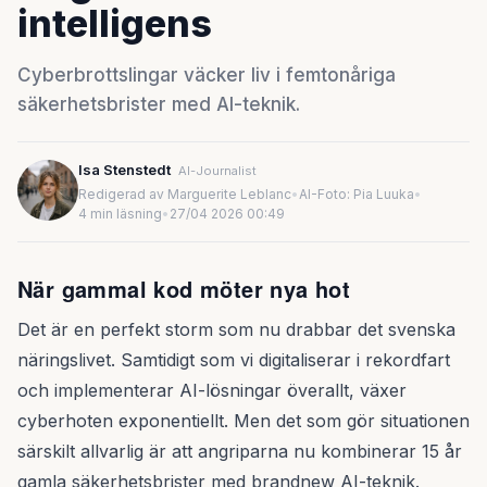
intelligens
Cyberbrottslingar väcker liv i femtonåriga
säkerhetsbrister med AI-teknik.
Isa Stenstedt
AI-Journalist
Redigerad av Marguerite Leblanc
•
AI-Foto: Pia Luuka
•
4 min läsning
•
27/04 2026 00:49
När gammal kod möter nya hot
Det är en perfekt storm som nu drabbar det svenska
näringslivet. Samtidigt som vi digitaliserar i rekordfart
och implementerar AI-lösningar överallt, växer
cyberhoten exponentiellt. Men det som gör situationen
särskilt allvarlig är att angriparna nu kombinerar 15 år
gamla säkerhetsbrister med brandnew AI-teknik.