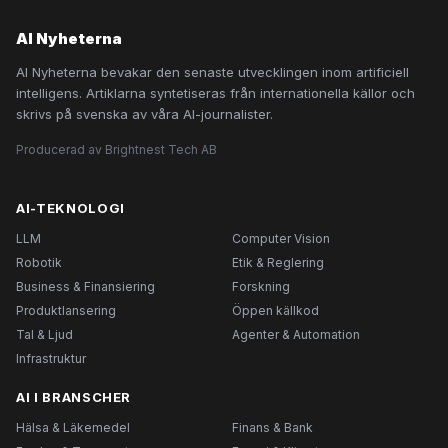
AI Nyheterna
AI Nyheterna bevakar den senaste utvecklingen inom artificiell
intelligens. Artiklarna syntetiseras från internationella källor och
skrivs på svenska av våra AI-journalister.
Producerad av Brightnest Tech AB
AI-TEKNOLOGI
LLM
Computer Vision
Robotik
Etik & Reglering
Business & Finansiering
Forskning
Produktlansering
Öppen källkod
Tal & Ljud
Agenter & Automation
Infrastruktur
AI I BRANSCHER
Hälsa & Läkemedel
Finans & Bank