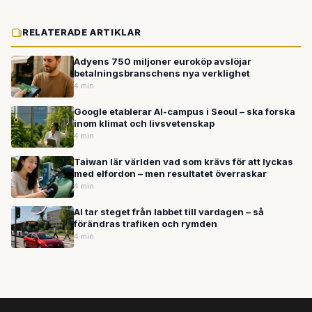
RELATERADE ARTIKLAR
Adyens 750 miljoner euroköp avslöjar
betalningsbranschens nya verklighet
4 min
Google etablerar AI-campus i Seoul – ska forska
inom klimat och livsvetenskap
4 min
Taiwan lär världen vad som krävs för att lyckas
med elfordon – men resultatet överraskar
4 min
AI tar steget från labbet till vardagen – så
förändras trafiken och rymden
4 min