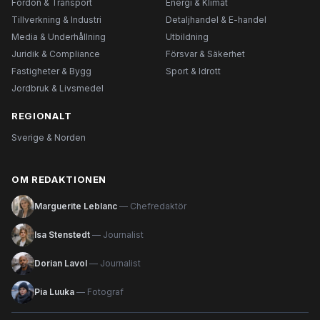
Fordon & Transport
Energi & Klimat
Tillverkning & Industri
Detaljhandel & E-handel
Media & Underhållning
Utbildning
Juridik & Compliance
Försvar & Säkerhet
Fastigheter & Bygg
Sport & Idrott
Jordbruk & Livsmedel
REGIONALT
Sverige & Norden
OM REDAKTIONEN
Marguerite Leblanc
— Chefredaktör
Isa Stenstedt
— Journalist
Dorian Lavol
— Journalist
Pia Luuka
— Fotograf