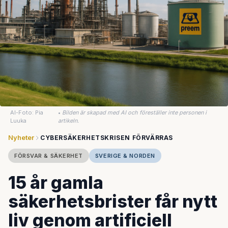
AI-Foto: Pia
•
Bilden är skapad med AI och föreställer inte personen i
Luuka
artikeln.
Nyheter
CYBERSÄKERHETSKRISEN FÖRVÄRRAS
FÖRSVAR & SÄKERHET
SVERIGE & NORDEN
15 år gamla
säkerhetsbrister får nytt
liv genom artificiell