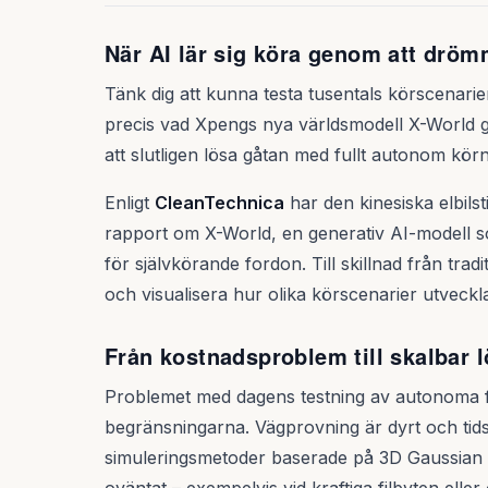
När AI lär sig köra genom att drö
Tänk dig att kunna testa tusentals körscenarier
precis vad Xpengs nya världsmodell X-World gör
att slutligen lösa gåtan med fullt autonom körn
Enligt
CleanTechnica
har den kinesiska elbilsti
rapport om X-World, en generativ AI-modell s
för självkörande fordon. Till skillnad från tra
och visualisera hur olika körscenarier utvec
Från kostnadsproblem till skalbar 
Problemet med dagens testning av autonoma 
begränsningarna. Vägprovning är dyrt och tid
simuleringsmetoder baserade på 3D Gaussian Sp