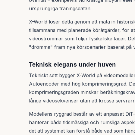
oväntat – exempelvis vid kraftiga filbyten ell
ursprungliga träningsdatan.
X-World löser detta genom att mata in histori
tillsammans med planerade köråtgärder, för a
videoströmmar som följer fysikaliska lagar. Det
"drömma" fram nya körscenarier baserat på v
Teknisk elegans under huven
Tekniskt sett bygger X-World på videomodell
Autoencoder med hög komprimeringsgrad. Detta
komprimeringsgraden minskar beräkningskrave
långa videosekvenser utan att krossa servrar
Modellens ryggrad består av ett anpassat DiT
hanterar både tidsmässiga och rumsliga aspekt
det att systemet kan förstå både vad som hände