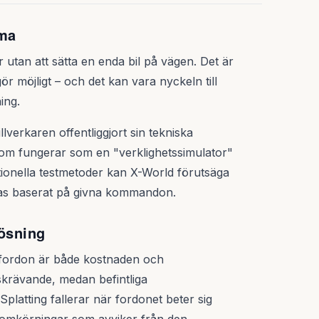
mma
 utan att sätta en enda bil på vägen. Det är
 möjligt – och det kan vara nyckeln till
ing.
llverkaren offentliggjort sin tekniska
om fungerar som en "verklighetssimulator"
ditionella testmetoder kan X-World förutsäga
klas baserat på givna kommandon.
lösning
fordon är både kostnaden och
skrävande, medan befintliga
latting fallerar när fordonet beter sig