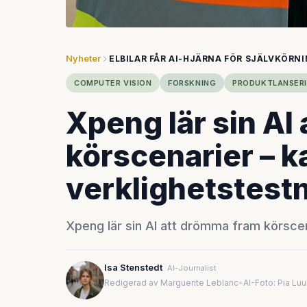
Nyheter
ELBILAR FÅR AI-HJÄRNA FÖR SJÄLVKÖRN
COMPUTER VISION
FORSKNING
PRODUKTLANSER
Xpeng lär sin AI
körscenarier – k
verklighetstest
Xpeng lär sin AI att drömma fram körscena
Isa Stenstedt
AI-Journalist
Redigerad av Marguerite Leblanc
•
AI-Foto: Pia Lu