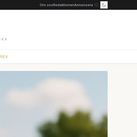
Om oss
Redaktionen
Annonsera
SKA
REV