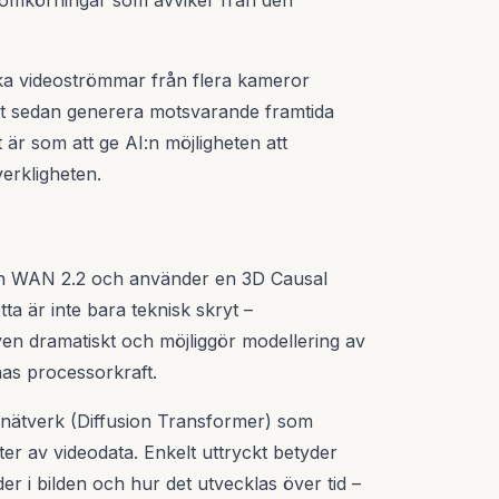
er omkörningar som avviker från den
ska videoströmmar från flera kameror
tt sedan generera motsvarande framtida
 är som att ge AI:n möjligheten att
erkligheten.
en WAN 2.2 och använder en 3D Causal
 är inte bara teknisk skryt –
n dramatiskt och möjliggör modellering av
nas processorkraft.
-nätverk (Diffusion Transformer) som
er av videodata. Enkelt uttryckt betyder
r i bilden och hur det utvecklas över tid –