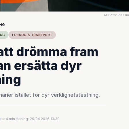
AI-Foto: Pia Lu
ING
ING
FORDON & TRANSPORT
 att drömma fram
an ersätta dyr
ning
rier istället för dyr verklighetstestning.
uka
•
4 min läsning
•
29/04 2026 13:30