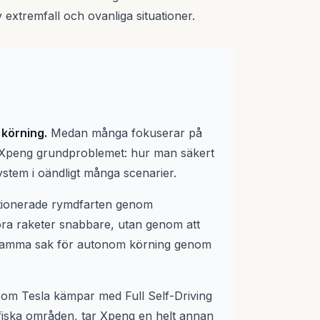
xtremfall och ovanliga situationer.
körning.
Medan många fokuserar på
r Xpeng grundproblemet: hur man säkert
ystem i oändligt många scenarier.
tionerade rymdfarten genom
öra raketer snabbare, utan genom att
 samma sak för autonom körning genom
 som Tesla kämpar med Full Self-Driving
fiska områden, tar Xpeng en helt annan