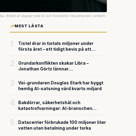
uka
•
Bilden är skapad med AI och föreställer inte personen i artikeln.
MEST LÄSTA
1
Tistel drar in tiotals miljoner under
första året – ett tidigt bevis på att
riskkapitalet söker sig till svensk
försvarsteknik
2
Grundarkonflikten skakar Libra –
Jonathan Görtz lämnar
enhörningsbolaget strax efter
miljardvärderingen
3
Voi-grundaren Douglas Stark har byggt
hemlig AI-satsning värd kvarts miljard
4
Bakdörrar, säkerhetshål och
katastrofvarningar: AI-branschen
bygger snabbare än den säkrar
5
Datacenter förbrukade 100 miljoner liter
vatten utan betalning under torka