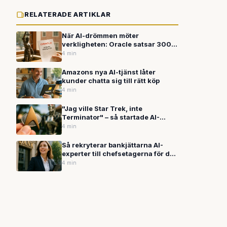
RELATERADE ARTIKLAR
När AI-drömmen möter
verkligheten: Oracle satsar 300
miljarder medan OpenAI stäms
4 min
efter skolskjutning
Amazons nya AI-tjänst låter
kunder chatta sig till rätt köp
4 min
"Jag ville Star Trek, inte
Terminator" – så startade AI-
kriget mellan Musk och OpenAI
4 min
Så rekryterar bankjättarna AI-
experter till chefsetagerna för den
digitala framtiden
4 min