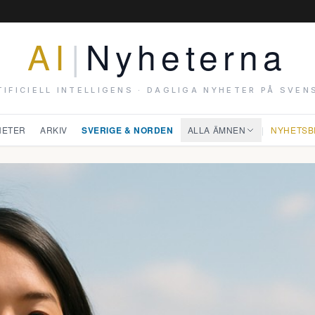
AI
|
Nyheterna
TIFICIELL INTELLIGENS · DAGLIGA NYHETER PÅ SVEN
HETER
ARKIV
SVERIGE & NORDEN
ALLA ÄMNEN
|
NYHETSB