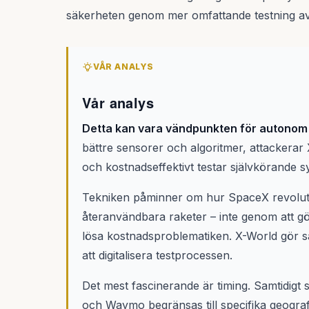
säkerheten genom mer omfattande testning av e
VÅR ANALYS
Vår analys
Detta kan vara vändpunkten för autonom 
bättre sensorer och algoritmer, attackera
och kostnadseffektivt testar självkörande s
Tekniken påminner om hur SpaceX revolu
återanvändbara raketer – inte genom att g
lösa kostnadsproblematiken. X-World gör
att digitalisera testprocessen.
Det mest fascinerande är timing. Samtidigt
och Waymo begränsas till specifika geogra