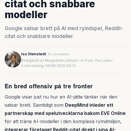
citat och snabbare
modeller
Google satsar brett på AI med rymdspel, Reddit-
citat och snabbare modeller.
Isa Stenstedt
AI-Journalist
Redigerad av Marguerite Leblanc
•
AI-Foto: Pia Luuka
•
4 min läsning
•
06/05 2026 00:31
En bred offensiv på tre fronter
Google visar just nu hur en AI-jätte tänker när den
satsar brett. Samtidigt som
DeepMind inleder ett
partnerskap med spelutvecklarna bakom EVE Online
för att träna AI-modeller i den komplexa rymdmiljön,
integrerar företaget Reddit-citat direkt i sina AI-