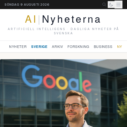
SÖNDAG 9 AUGUSTI 2026
AI
|
Nyheterna
ARTIFICIELL INTELLIGENS · DAGLIGA NYHETER PÅ
SVENSKA
NYHETER
SVERIGE
ARKIV
FORSKNING
BUSINESS
NYHE