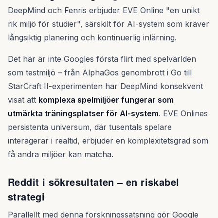
DeepMind och Fenris erbjuder EVE Online "en unikt
rik miljö för studier", särskilt för AI-system som kräver
långsiktig planering och kontinuerlig inlärning.
Det här är inte Googles första flirt med spelvärlden
som testmiljö – från AlphaGos genombrott i Go till
StarCraft II-experimenten har DeepMind konsekvent
visat att
komplexa spelmiljöer fungerar som
utmärkta träningsplatser för AI-system
. EVE Onlines
persistenta universum, där tusentals spelare
interagerar i realtid, erbjuder en komplexitetsgrad som
få andra miljöer kan matcha.
Reddit i sökresultaten – en riskabel
strategi
Parallellt med denna forskningssatsning gör Google