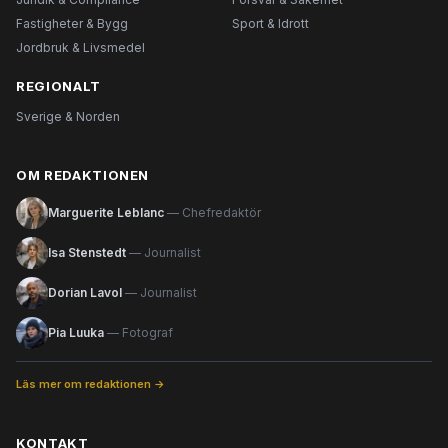
Fastigheter & Bygg
Sport & Idrott
Jordbruk & Livsmedel
REGIONALT
Sverige & Norden
OM REDAKTIONEN
Marguerite Leblanc
— Chefredaktör
Isa Stenstedt
— Journalist
Dorian Lavol
— Journalist
Pia Luuka
— Fotograf
Läs mer om redaktionen →
KONTAKT