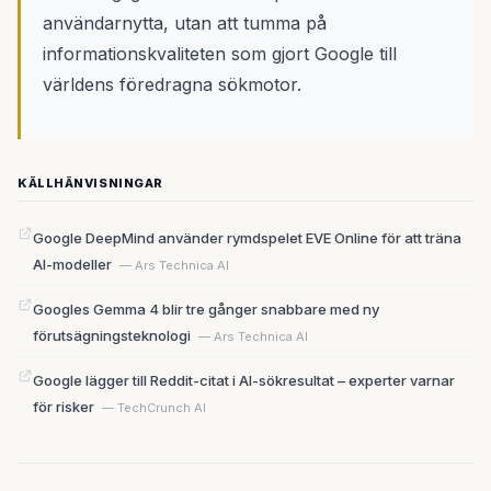
användarnytta, utan att tumma på
informationskvaliteten som gjort Google till
världens föredragna sökmotor.
KÄLLHÄNVISNINGAR
Google DeepMind använder rymdspelet EVE Online för att träna
AI-modeller
— Ars Technica AI
Googles Gemma 4 blir tre gånger snabbare med ny
förutsägningsteknologi
— Ars Technica AI
Google lägger till Reddit-citat i AI-sökresultat – experter varnar
för risker
— TechCrunch AI