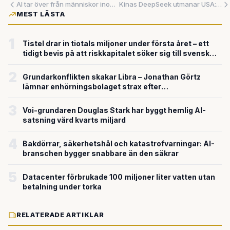
AI tar över från människor inom sjukvård – två amerikanska genombrott visar vägen för Sverige
Kinas DeepSeek utmanar USA:s AI-dominans – värderas till 320 miljarder
MEST LÄSTA
1
Tistel drar in tiotals miljoner under första året – ett
tidigt bevis på att riskkapitalet söker sig till svensk
försvarsteknik
2
Grundarkonflikten skakar Libra – Jonathan Görtz
lämnar enhörningsbolaget strax efter
miljardvärderingen
3
Voi-grundaren Douglas Stark har byggt hemlig AI-
satsning värd kvarts miljard
4
Bakdörrar, säkerhetshål och katastrofvarningar: AI-
branschen bygger snabbare än den säkrar
5
Datacenter förbrukade 100 miljoner liter vatten utan
betalning under torka
RELATERADE ARTIKLAR