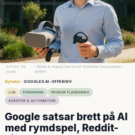
AI-Foto: Pia
•
Bilden är skapad med AI och föreställer inte personen i
Luuka
artikeln.
Nyheter
GOOGLES AI-OFFENSIV
LLM
FORSKNING
PRODUKTLANSERING
AGENTER & AUTOMATION
Google satsar brett på AI
med rymdspel, Reddit-