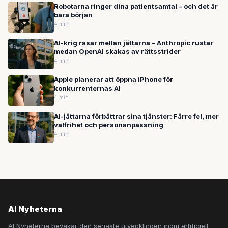
Robotarna ringer dina patientsamtal – och det är
bara början
4 min
AI-krig rasar mellan jättarna – Anthropic rustar
medan OpenAI skakas av rättsstrider
4 min
Apple planerar att öppna iPhone för
konkurrenternas AI
4 min
AI-jättarna förbättrar sina tjänster: Färre fel, mer
valfrihet och personanpassning
4 min
AI Nyheterna
AI Nyheterna bevakar den senaste utvecklingen inom artificiell