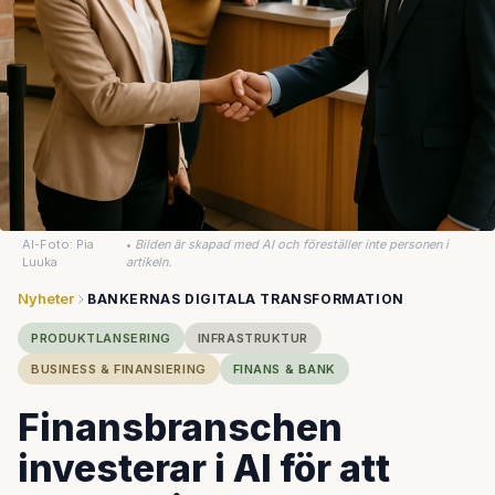
AI-Foto: Pia
•
Bilden är skapad med AI och föreställer inte personen i
Luuka
artikeln.
Nyheter
BANKERNAS DIGITALA TRANSFORMATION
PRODUKTLANSERING
INFRASTRUKTUR
BUSINESS & FINANSIERING
FINANS & BANK
Finansbranschen
investerar i AI för att