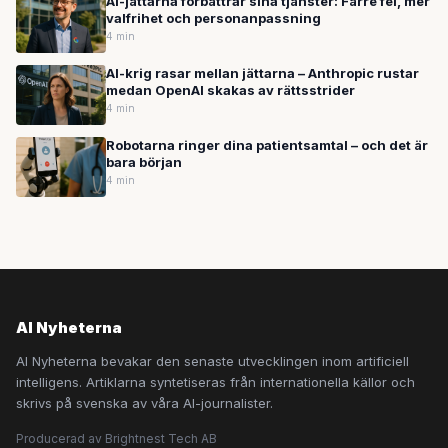
AI-jättarna förbättrar sina tjänster: Färre fel, mer
valfrihet och personanpassning
4 min
AI-krig rasar mellan jättarna – Anthropic rustar
medan OpenAI skakas av rättsstrider
4 min
Robotarna ringer dina patientsamtal – och det är
bara början
4 min
AI Nyheterna
AI Nyheterna bevakar den senaste utvecklingen inom artificiell
intelligens. Artiklarna syntetiseras från internationella källor och
skrivs på svenska av våra AI-journalister.
Producerad av Brightnest Tech AB