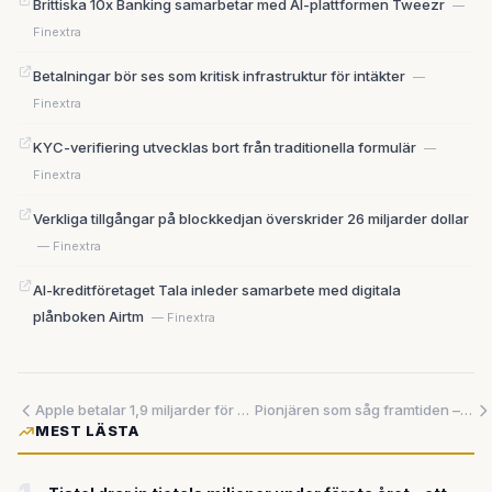
Brittiska 10x Banking samarbetar med AI-plattformen Tweezr
—
Finextra
Betalningar bör ses som kritisk infrastruktur för intäkter
—
Finextra
KYC-verifiering utvecklas bort från traditionella formulär
—
Finextra
Verkliga tillgångar på blockkedjan överskrider 26 miljarder dollar
— Finextra
AI-kreditföretaget Tala inleder samarbete med digitala
plånboken Airtm
— Finextra
Apple betalar 1,9 miljarder för uteblivna Siri-funktioner – varnar hela teknikbranschen
Pionjären som såg framtiden – men tekniken kom 25 år för sent
MEST LÄSTA