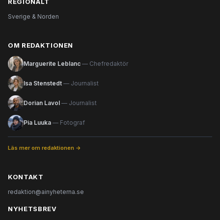
REGIONALT
Sverige & Norden
OM REDAKTIONEN
Marguerite Leblanc
— Chefredaktör
Isa Stenstedt
— Journalist
Dorian Lavol
— Journalist
Pia Luuka
— Fotograf
Läs mer om redaktionen →
KONTAKT
redaktion@ainyheterna.se
NYHETSBREV