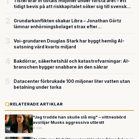
1
Tistel drar in tiotals miljoner under första året – ett
tidigt bevis på att riskkapitalet söker sig till svensk
försvarsteknik
2
Grundarkonflikten skakar Libra – Jonathan Görtz
lämnar enhörningsbolaget strax efter
miljardvärderingen
3
Voi-grundaren Douglas Stark har byggt hemlig AI-
satsning värd kvarts miljard
4
Bakdörrar, säkerhetshål och katastrofvarningar: AI-
branschen bygger snabbare än den säkrar
5
Datacenter förbrukade 100 miljoner liter vatten utan
betalning under torka
RELATERADE ARTIKLAR
"Jag trodde han skulle slå mig" – vittnesbörd
avslöjar Musks aggressiva utbrott
4 min