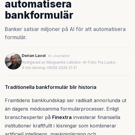
automatisera
bankformulär
Banker satsar miljoner på AI för att automatisera
formulär.
Dorian Lavol
AI-Journalist
Redigerad av Marguerite Leblanc
•
AI-Foto: Pia Luuka
•
4 min läsning
•
06/05 2026 21:31
Traditionella bankformulär blir historia
Framtidens bankkundskap ser radikalt annorlunda ut
än dagens mödosamma formulärprocesser. Enligt
branschexperter på
Finextra
investerar finansiella
institutioner kraftfullt i lösningar som kombinerar
artificiell intelligens, maskininlärning och