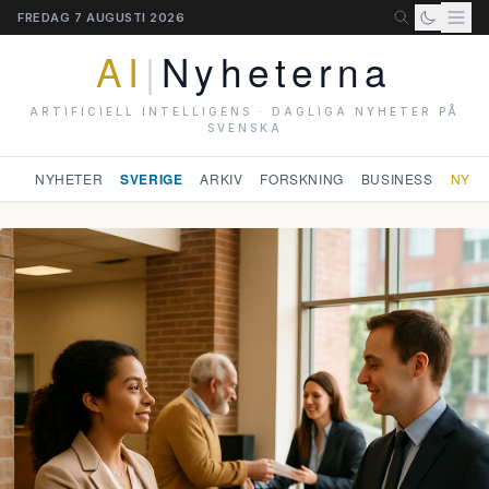
FREDAG 7 AUGUSTI 2026
AI
|
Nyheterna
ARTIFICIELL INTELLIGENS · DAGLIGA NYHETER PÅ
SVENSKA
NYHETER
SVERIGE
ARKIV
FORSKNING
BUSINESS
NYHE