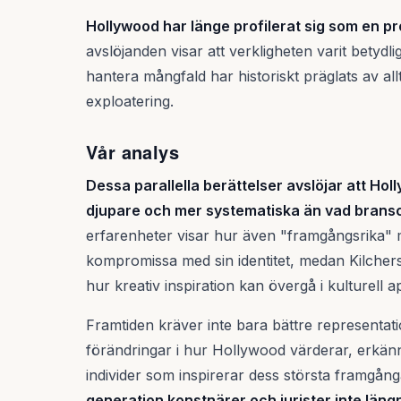
Hollywood har länge profilerat sig som en pr
avslöjanden visar att verkligheten varit betydl
hantera mångfald har historiskt präglats av all
exploatering.
Vår analys
Dessa parallella berättelser avslöjar att H
djupare och mer systematiska än vad brans
erfarenheter visar hur även "framgångsrika" m
kompromissa med sin identitet, medan Kilche
hur kreativ inspiration kan övergå i kulturell
Framtiden kräver inte bara bättre representa
förändringar i hur Hollywood värderar, erkä
individer som inspirerar dess största framgån
generation konstnärer och jurister inte län