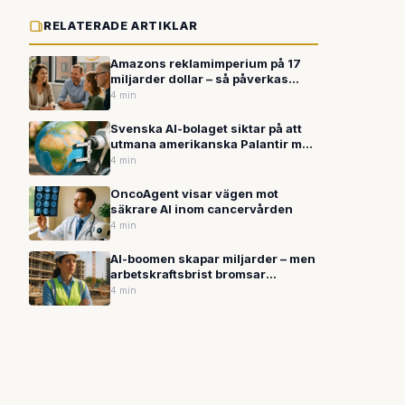
RELATERADE ARTIKLAR
Amazons reklamimperium på 17
miljarder dollar – så påverkas
svenska konsumenter
4 min
Svenska AI-bolaget siktar på att
utmana amerikanska Palantir med
världsmodeller
4 min
OncoAgent visar vägen mot
säkrare AI inom cancervården
4 min
AI-boomen skapar miljarder – men
arbetskraftsbrist bromsar
byggvågen
4 min