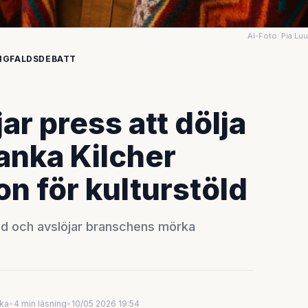
AI-Foto: Pia Lu
NGFALDSDEBATT
ar press att dölja
anka Kilcher
 för kulturstöld
ld och avslöjar branschens mörka
uka
•
4 min läsning
•
10/05 2026 19:54