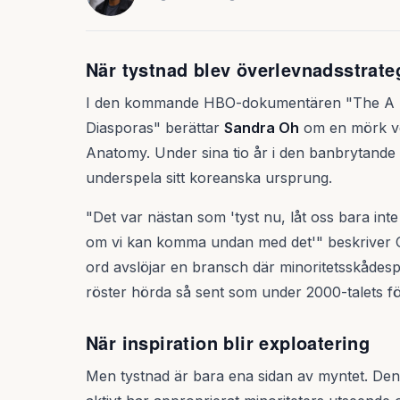
När tystnad blev överlevnadsstrate
I den kommande HBO-dokumentären "The A Lis
Diasporas" berättar
Sandra Oh
om en mörk ve
Anatomy. Under sina tio år i den banbrytande 
underspela sitt koreanska ursprung.
"Det var nästan som 'tyst nu, låt oss bara int
om vi kan komma undan med det'" beskriver 
ord avslöjar en bransch där minoritetsskådesp
röster hörda så sent som under 2000-talets fö
När inspiration blir exploatering
Men tystnad är bara ena sidan av myntet. De