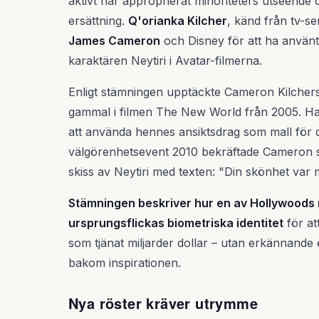
aktivt har approprierat minoriteters utseende
ersättning.
Q'orianka Kilcher
, känd från tv-s
James Cameron
och Disney för att ha använ
karaktären Neytiri i Avatar-filmerna.
Enligt stämningen upptäckte Cameron Kilchers
gammal i filmen The New World från 2005. Han
att använda hennes ansiktsdrag som mall för d
välgörenhetsevent 2010 bekräftade Cameron s
skiss av Neytiri med texten: "Din skönhet var mi
Stämningen beskriver hur en av Hollywoods 
ursprungsflickas biometriska identitet
för at
som tjänat miljarder dollar – utan erkännande e
bakom inspirationen.
Nya röster kräver utrymme