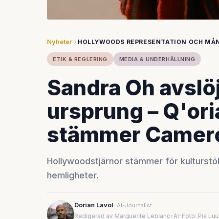
Nyheter
HOLLYWOODS REPRESENTATION OCH MÅ
ETIK & REGLERING
MEDIA & UNDERHÅLLNING
Sandra Oh avslöj
ursprung – Q'ori
stämmer Cameron
Hollywoodstjärnor stämmer för kulturstö
hemligheter.
Dorian Lavol
AI-Journalist
Redigerad av Marguerite Leblanc
•
AI-Foto: Pia Lu