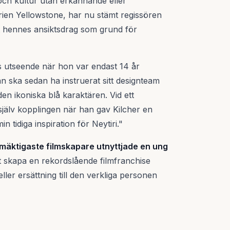
 och kultur utan erkännande eller
erien Yellowstone, har nu stämt regissören
t hennes ansiktsdrag som grund för
 utseende när hon var endast 14 år
 ska sedan ha instruerat sitt designteam
en ikoniska blå karaktären. Vid ett
jälv kopplingen när han gav Kilcher en
n tidiga inspiration för Neytiri."
mäktigaste filmskapare utnyttjade en ung
t skapa en rekordslående filmfranchise
ller ersättning till den verkliga personen