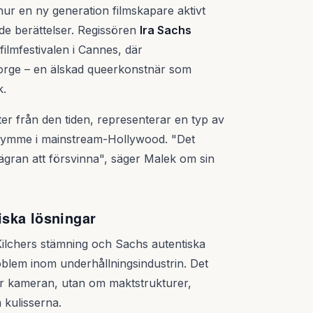
hur en ny generation filmskapare aktivt
rade berättelser. Regissören
Ira Sachs
ilmfestivalen i Cannes, där
rge – en älskad queerkonstnär som
k.
r från den tiden, representerar en typ av
 utrymme i mainstream-Hollywood. "Det
vägran att försvinna", säger Malek om sin
ska lösningar
 Kilchers stämning och Sachs autentiska
oblem inom underhållningsindustrin. Det
ör kameran, utan om maktstrukturer,
 kulisserna.