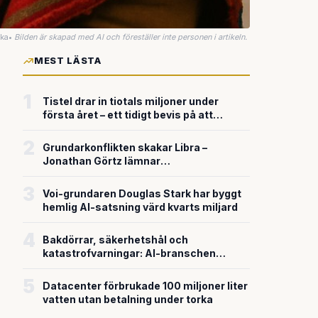
uka
•
Bilden är skapad med AI och föreställer inte personen i artikeln.
MEST LÄSTA
1
Tistel drar in tiotals miljoner under
första året – ett tidigt bevis på att
riskkapitalet söker sig till svensk
försvarsteknik
2
Grundarkonflikten skakar Libra –
Jonathan Görtz lämnar
enhörningsbolaget strax efter
miljardvärderingen
3
Voi-grundaren Douglas Stark har byggt
hemlig AI-satsning värd kvarts miljard
4
Bakdörrar, säkerhetshål och
katastrofvarningar: AI-branschen
bygger snabbare än den säkrar
5
Datacenter förbrukade 100 miljoner liter
vatten utan betalning under torka