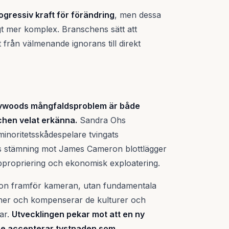
ogressiv kraft för förändring
, men dessa
igt mer komplex. Branschens sätt att
t från välmenande ignorans till direkt
ollywoods mångfaldsproblem är både
chen velat erkänna.
Sandra Ohs
inoritetsskådespelare tvingats
rs stämning mot James Cameron blottlägger
 appropriering och ekonomisk exploatering.
tion framför kameran, utan fundamentala
nner och kompenserar de kulturer och
gar.
Utvecklingen pekar mot att en ny
gre accepterar tystnaden som