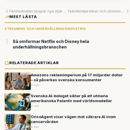
Filmfestivaler skapar nya stjärnor – från Japan till Spanien
Teknikmiljardärer och strömningjättar omformar amerikanska sporten
MEST LÄSTA
STREAMING OCH UNDERHÅLLNINGSINDUSTRIN
1
Så omformar Netflix och Disney hela
underhållningsbranschen
RELATERADE ARTIKLAR
Amazons reklamimperium på 17 miljarder dollar
– så påverkas svenska konsumenter
4 min
Svenska AI-bolaget siktar på att utmana
amerikanska Palantir med världsmodeller
4 min
OncoAgent visar vägen mot säkrare AI inom
cancervården
4 min