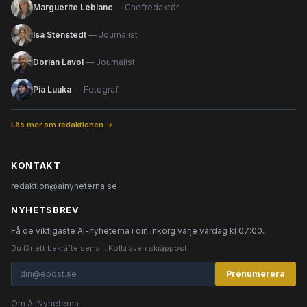
Marguerite Leblanc
— Chefredaktör
Isa Stenstedt
— Journalist
Dorian Lavol
— Journalist
Pia Luuka
— Fotograf
Läs mer om redaktionen →
KONTAKT
redaktion@ainyheterna.se
NYHETSBREV
Få de viktigaste AI-nyheterna i din inkorg varje vardag kl 07:00.
Du får ett bekräftelsemail. Kolla även skräppost.
Prenumerera
Om AI Nyheterna