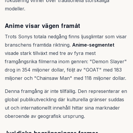
fokusering vinner över traditionella storskaliga
modeller.
Anime visar vägen framåt
Trots Sonys totala nedgång finns ljusglimtar som visar
branschens framtida riktning.
Anime-segmentet
visade stark tillväxt med tre av fyra mest
framgångsrika filmerna inom genren: "Demon Slayer"
drog in 354 miljoner dollar, följt av "GOAT" med 183
miljoner och "Chainsaw Man" med 118 miljoner dollar.
Denna framgång är inte tillfällig. Den representerar en
global publikutveckling där kulturella gränser suddas
ut och internationellt innehåll hittar sina marknader
oberoende av geografisk ursprung.
Juridiska begränsningar formar