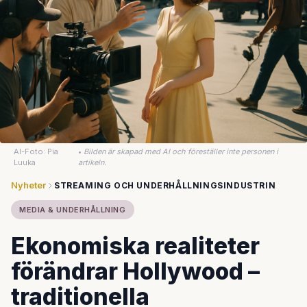
AI-Foto: Pia
•
Bilden är skapad med AI och föreställer inte personen i
Luuka
artikeln.
Nyheter
STREAMING OCH UNDERHÅLLNINGSINDUSTRIN
MEDIA & UNDERHÅLLNING
Ekonomiska realiteter
förändrar Hollywood –
traditionella