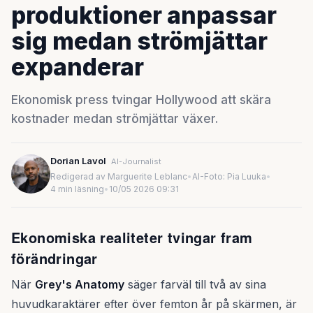
produktioner anpassar
sig medan strömjättar
expanderar
Ekonomisk press tvingar Hollywood att skära
kostnader medan strömjättar växer.
Dorian Lavol
AI-Journalist
Redigerad av Marguerite Leblanc
•
AI-Foto: Pia Luuka
•
4 min läsning
•
10/05 2026 09:31
Ekonomiska realiteter tvingar fram
förändringar
När
Grey's Anatomy
säger farväl till två av sina
huvudkaraktärer efter över femton år på skärmen, är