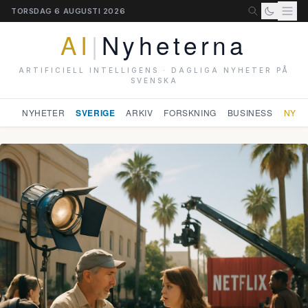
TORSDAG 6 AUGUSTI 2026
AI
|
Nyheterna
ARTIFICIELL INTELLIGENS · DAGLIGA NYHETER PÅ
SVENSKA
NYHETER
SVERIGE
ARKIV
FORSKNING
BUSINESS
NYHE