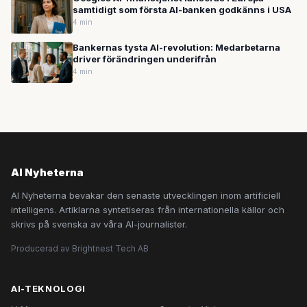
samtidigt som första AI-banken godkänns i USA
4 min
Bankernas tysta AI-revolution: Medarbetarna
driver förändringen underifrån
4 min
AI Nyheterna
AI Nyheterna bevakar den senaste utvecklingen inom artificiell
intelligens. Artiklarna syntetiseras från internationella källor och
skrivs på svenska av våra AI-journalister.
Producerad av Brightnest Tech AB
AI-TEKNOLOGI