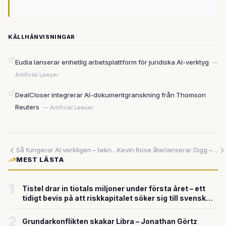
KÄLLHÄNVISNINGAR
Eudia lanserar enhetlig arbetsplattform för juridiska AI-verktyg
—
Artificial Lawyer
DealCloser integrerar AI-dokumentgranskning från Thomson
Reuters
— Artificial Lawyer
Så fungerar AI verkligen – teknikjournalistens år med AI-verktyg avslöjar sanningen
Kevin Rose återlanserar Digg – satsar allt på artificiell intelligens
MEST LÄSTA
1
Tistel drar in tiotals miljoner under första året – ett
tidigt bevis på att riskkapitalet söker sig till svensk
försvarsteknik
2
Grundarkonflikten skakar Libra – Jonathan Görtz