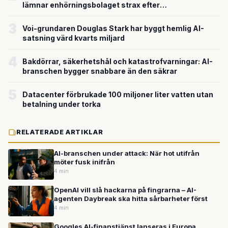
lämnar enhörningsbolaget strax efter
miljardvärderingen
3
Voi-grundaren Douglas Stark har byggt hemlig AI-
satsning värd kvarts miljard
4
Bakdörrar, säkerhetshål och katastrofvarningar: AI-
branschen bygger snabbare än den säkrar
5
Datacenter förbrukade 100 miljoner liter vatten utan
betalning under torka
RELATERADE ARTIKLAR
AI-branschen under attack: När hot utifrån
möter fusk inifrån
4 min
OpenAI vill slå hackarna på fingrarna – AI-
agenten Daybreak ska hitta sårbarheter först
4 min
Googles AI-finanstjänst lanseras i Europa