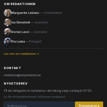
OM REDAKTIONEN
Marguerite Leblanc
— Chefredaktör
Isa Stenstedt
— Journalist
Dorian Lavol
— Journalist
Pia Luuka
— Fotograf
Läs mer om redaktionen →
KONTAKT
redaktion@ainyheterna.se
NYHETSBREV
Få de viktigaste AI-nyheterna i din inkorg varje vardag kl 07:00.
Du får ett bekräftelsemail. Kolla även skräppost.
Prenumerera