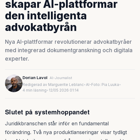
skapar AI-plattformar
den intelligenta
advokatbyrån
Nya AI-plattformar revolutionerar advokatbyråer
med integrerad dokumentgranskning och digitala
experter.
Dorian Lavol
AI-Journalist
Redigerad av Marguerite Leblanc
•
AI-Foto: Pia Luuka
•
4 min läsning
•
12/05 2026 01:14
Slutet på systemhoppandet
Juridikbranschen står inför en fundamental
förändring. Två nya produktlanseringar visar tydligt