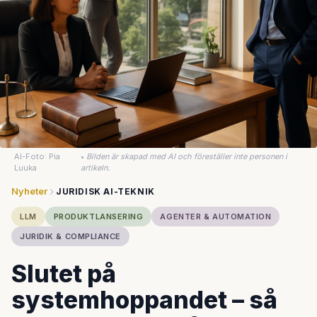
AI-Foto: Pia
•
Bilden är skapad med AI och föreställer inte personen i
Luuka
artikeln.
Nyheter
JURIDISK AI-TEKNIK
LLM
PRODUKTLANSERING
AGENTER & AUTOMATION
JURIDIK & COMPLIANCE
Slutet på
systemhoppandet – så