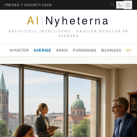
FREDAG 7 AUGUSTI 2026
AI
|
Nyheterna
ARTIFICIELL INTELLIGENS · DAGLIGA NYHETER PÅ
SVENSKA
NYHETER
SVERIGE
ARKIV
FORSKNING
BUSINESS
NYHE