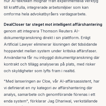
hur AI-tekniken mognar från experimentella verktyg
till kraftfulla, integrerade arbetsmiljöer som kan
omforma hela advokatbyråers vardagsarbete.
DealCloser tar steget mot intelligent affärshantering
genom att integrera Thomson Reuters AI-
dokumentgranskning direkt i sin plattform. Enligt
Artificial Lawyer eliminerar lösningen det tidsödande
hoppandet mellan system under kritiska affärsfaser.
Användarna får nu inbyggd dokumentgranskning där
kontrakt och tillägg analyseras på plats, med risker
och skyldigheter som lyfts fram i realtid.
"Med lanseringen av Cloe, vår AI-affärsassistent, har
vi definierat en ny kategori av affärshantering där
analys, samarbete och genomförande förenas i ett
enda system", förklarar Jag Dhariwal, verkställande