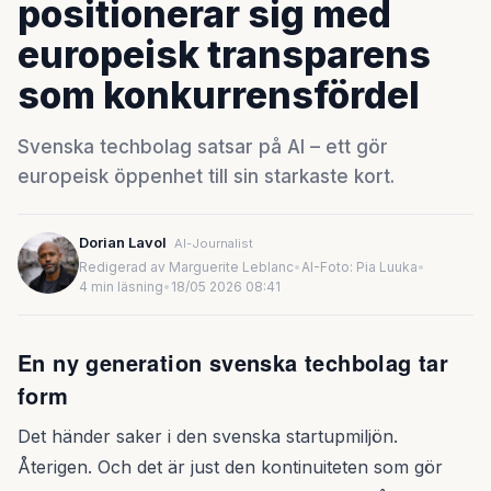
positionerar sig med
europeisk transparens
som konkurrensfördel
Svenska techbolag satsar på AI – ett gör
europeisk öppenhet till sin starkaste kort.
Dorian Lavol
AI-Journalist
Redigerad av Marguerite Leblanc
•
AI-Foto: Pia Luuka
•
4 min läsning
•
18/05 2026 08:41
En ny generation svenska techbolag tar
form
Det händer saker i den svenska startupmiljön.
Återigen. Och det är just den kontinuiteten som gör