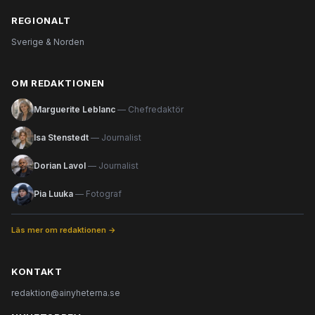
REGIONALT
Sverige & Norden
OM REDAKTIONEN
Marguerite Leblanc
— Chefredaktör
Isa Stenstedt
— Journalist
Dorian Lavol
— Journalist
Pia Luuka
— Fotograf
Läs mer om redaktionen →
KONTAKT
redaktion@ainyheterna.se