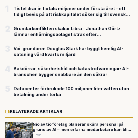
1
Tistel drar in tiotals miljoner under första året – ett
tidigt bevis på att riskkapitalet söker sig till svensk
försvarsteknik
2
Grundarkonflikten skakar Libra – Jonathan Görtz
lämnar enhörningsbolaget strax efter
miljardvärderingen
3
Voi-grundaren Douglas Stark har byggt hemlig AI-
satsning värd kvarts miljard
4
Bakdörrar, säkerhetshål och katastrofvarningar: AI-
branschen bygger snabbare än den säkrar
5
Datacenter förbrukade 100 miljoner liter vatten utan
betalning under torka
RELATERADE ARTIKLAR
Nio av tio företag planerar skära personal på
grund av AI – men erfarna medarbetare kan bli
vinnarna
5 min