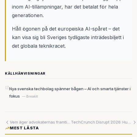
inom AI-tillämpningar, har det betalat för hela
generationen.
Håll ögonen på det europeiska AI-spåret – det
kan visa sig bli Sveriges tydligaste inträdesbiljett i
det globala teknikracet.
KÄLLHÄNVISNINGAR
Nya svenska techbolag spänner bågen – AI och smarta tjänster i
fokus
— Breakit
Vem äger advokaternas framtid? OpenAI kastar sig in i kampen om juridikens mjukvarumarknad
TechCrunch Disrupt 2026: Hur vinner du när alla andra satsar på AI?
MEST LÄSTA