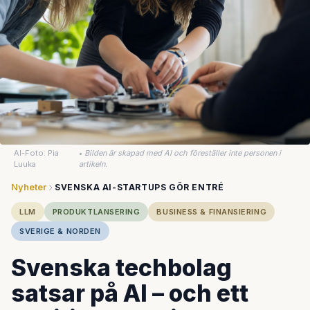
AI-Foto: Pia
•
Bilden är skapad med AI och föreställer inte personen i
Luuka
artikeln.
Nyheter
SVENSKA AI-STARTUPS GÖR ENTRÉ
LLM
PRODUKTLANSERING
BUSINESS & FINANSIERING
SVERIGE & NORDEN
Svenska techbolag
satsar på AI – och ett