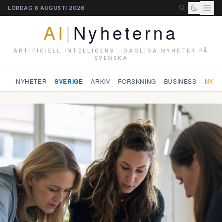
LÖRDAG 8 AUGUSTI 2026
AI
|
Nyheterna
ARTIFICIELL INTELLIGENS · DAGLIGA NYHETER PÅ
SVENSKA
NYHETER
SVERIGE
ARKIV
FORSKNING
BUSINESS
NYHE