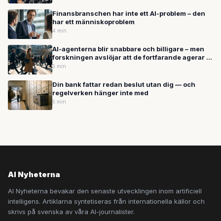
Finansbranschen har inte ett AI-problem – den
har ett människoproblem
4 min
AI-agenterna blir snabbare och billigare – men
forskningen avslöjar att de fortfarande agerar i
blindo
5 min
Din bank fattar redan beslut utan dig — och
regelverken hänger inte med
5 min
AI Nyheterna
AI Nyheterna bevakar den senaste utvecklingen inom artificiell
intelligens. Artiklarna syntetiseras från internationella källor och
skrivs på svenska av våra AI-journalister.