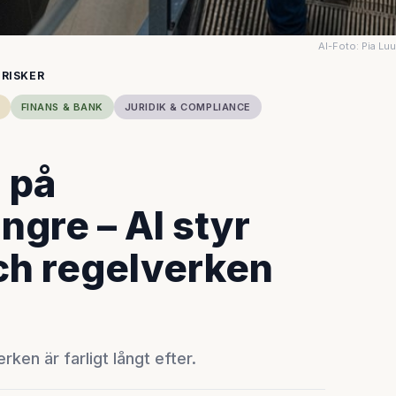
AI-Foto: Pia Lu
 RISKER
FINANS & BANK
JURIDIK & COMPLIANCE
 på
gre – AI styr
ch regelverken
ken är farligt långt efter.