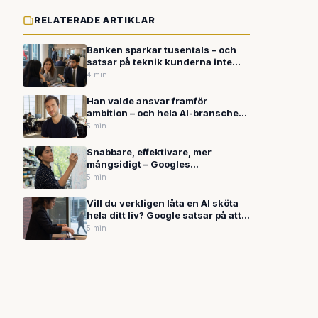
RELATERADE ARTIKLAR
Banken sparkar tusentals – och
satsar på teknik kunderna inte
litar på
4 min
Han valde ansvar framför
ambition – och hela AI-branschen
lyssnar
5 min
Snabbare, effektivare, mer
mångsidigt – Googles
samordnade offensiv på hela AI-
5 min
branschen
Vill du verkligen låta en AI sköta
hela ditt liv? Google satsar på att
du ska svara ja
5 min