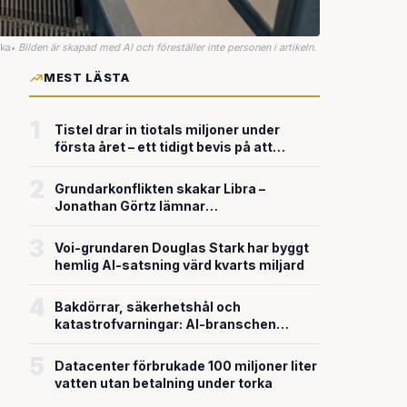
uka
•
Bilden är skapad med AI och föreställer inte personen i artikeln.
MEST LÄSTA
1
Tistel drar in tiotals miljoner under
första året – ett tidigt bevis på att
riskkapitalet söker sig till svensk
försvarsteknik
2
Grundarkonflikten skakar Libra –
Jonathan Görtz lämnar
enhörningsbolaget strax efter
miljardvärderingen
3
Voi-grundaren Douglas Stark har byggt
hemlig AI-satsning värd kvarts miljard
4
Bakdörrar, säkerhetshål och
katastrofvarningar: AI-branschen
bygger snabbare än den säkrar
5
Datacenter förbrukade 100 miljoner liter
vatten utan betalning under torka