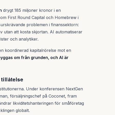
n
drygt 185 miljoner kronor i en
som First Round Capital och Homebrew i
resurskrävande problemen i finanssektorn:
v utan att kosta skjortan. AI automatiserar
ister och analytiker.
 en koordinerad kapitalrörelse mot en
 byggas om från grunden, och AI är
tillåtelse
nstitutionerna. Under konferensen NextGen
man, försäljningschef på Coconet, fram
rar likviditetshanteringen för småföretag
klingen globalt.