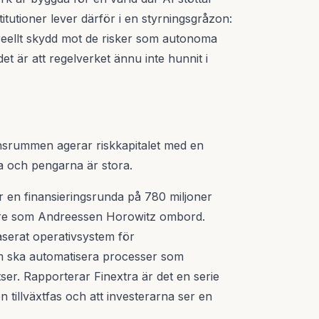
itutioner lever därför i en styrningsgråzon:
reellt skydd mot de risker som autonoma
det är att regelverket ännu inte hunnit i
n
nsrummen agerar riskkapitalet med en
ga och pengarna är stora.
r en finansieringsrunda på 780 miljoner
tare som Andreessen Horowitz ombord.
aserat operativsystem för
om ska automatisera processer som
tser. Rapporterar Finextra är det en serie
n tillväxtfas och att investerarna ser en