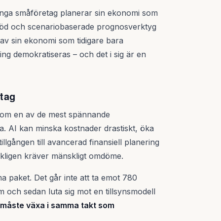
många småföretag planerar sin ekonomi som
stöd och scenariobaserade prognosverktyg
s av sin ekonomi som tidigare bara
ing demokratiseras – och det i sig är en
tag
ng som en av de mest spännande
a. AI kan minska kostnader drastiskt, öka
llgången till avancerad finansiell planering
rkligen kräver mänskligt omdöme.
paket. Det går inte att ta emot 780
em och sedan luta sig mot en tillsynsmodell
 måste växa i samma takt som