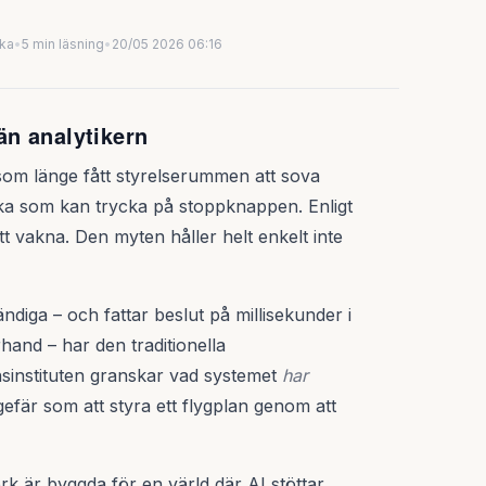
uka
•
5 min läsning
•
20/05 2026 06:16
n analytikern
om länge fått styrelserummen att sova
iska som kan trycka på stoppknappen. Enligt
tt vakna. Den myten håller helt enkelt inte
tändiga – och fattar beslut på millisekunder i
hand – har den traditionella
nansinstituten granskar vad systemet
har
gefär som att styra ett flygplan genom att
rk är byggda för en värld där AI stöttar