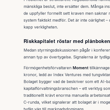
mänskliga beslut, inte ersätter dem. Många inst
de uppfyller formellt sett kraven men saknar 
system faktiskt medför. Det är inte oärlighet – 
kapp verkligheten.
Riskkapitalet röstar med plånboke
Medan styrningsdiskussionen pågår i konfere
annan typ av övertygelse. Signalerna är tydli
Förmögenhetsförvaltaren
Moment
tillkännage
kronor, ledd av Index Ventures med tungvik
Bolaget bygger vad de beskriver som ett AI-b
kapitalförvaltningsbranschen – ett verktyg s
traditionellt krävt enorma manuella arbetsinsa
C-runda, vilket signalerar att bolaget är i moge
tydlig väg till marknadsdominans.