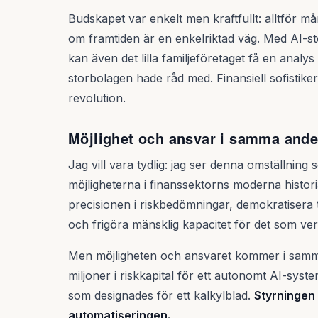
Budskapet var enkelt men kraftfullt: alltför 
om framtiden är en enkelriktad väg. Med AI-
kan även det lilla familjeföretaget få en analy
storbolagen hade råd med. Finansiell sofistiker
revolution.
Möjlighet och ansvar i samma ande
Jag vill vara tydlig: jag ser denna omställni
möjligheterna i finanssektorns moderna histori
precisionen i riskbedömningar, demokratisera ti
och frigöra mänsklig kapacitet för det som ve
Men möjligheten och ansvaret kommer i samma 
miljoner i riskkapital för ett autonomt AI-syst
som designades för ett kalkylblad.
Styrningen
automatiseringen.