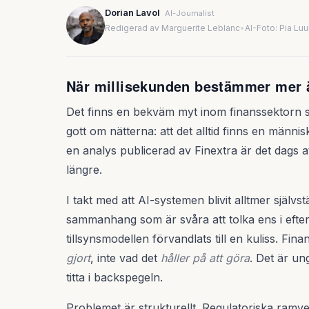
Dorian Lavol
AI-Journalist
Redigerad av Marguerite Leblanc
•
AI-Foto: Pia Lu
När millisekunden bestämmer mer ä
Det finns en bekväm myt inom finanssektorn s
gott om nätterna: att det alltid finns en männ
en analys publicerad av Finextra är det dags a
längre.
I takt med att AI-systemen blivit alltmer självs
sammanhang som är svåra att tolka ens i efter
tillsynsmodellen förvandlats till en kuliss. Fi
gjort
, inte vad det
håller på att göra
. Det är un
titta i backspegeln.
Problemet är strukturellt. Regulatoriska ramve