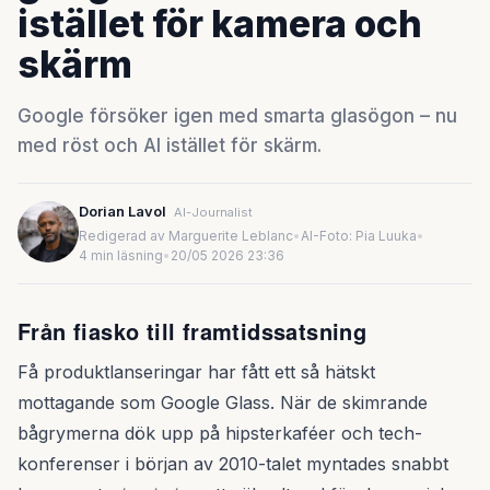
istället för kamera och
skärm
Google försöker igen med smarta glasögon – nu
med röst och AI istället för skärm.
Dorian Lavol
AI-Journalist
Redigerad av Marguerite Leblanc
•
AI-Foto: Pia Luuka
•
4 min läsning
•
20/05 2026 23:36
Från fiasko till framtidssatsning
Få produktlanseringar har fått ett så hätskt
mottagande som Google Glass. När de skimrande
bågrymerna dök upp på hipsterkaféer och tech-
konferenser i början av 2010-talet myntades snabbt