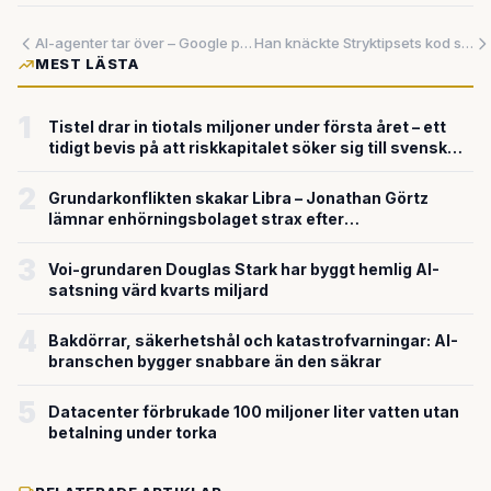
AI-agenter tar över – Google presenterar sin mest genomgripande produktomvandling någonsin
Han knäckte Stryktipsets kod som tonåring — nu ska han göra samma sak med patenträtten
MEST LÄSTA
1
Tistel drar in tiotals miljoner under första året – ett
tidigt bevis på att riskkapitalet söker sig till svensk
försvarsteknik
2
Grundarkonflikten skakar Libra – Jonathan Görtz
lämnar enhörningsbolaget strax efter
miljardvärderingen
3
Voi-grundaren Douglas Stark har byggt hemlig AI-
satsning värd kvarts miljard
4
Bakdörrar, säkerhetshål och katastrofvarningar: AI-
branschen bygger snabbare än den säkrar
5
Datacenter förbrukade 100 miljoner liter vatten utan
betalning under torka