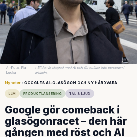
AI-Foto: Pia
•
Bilden är skapad med AI och föreställer inte personen i
Luuka
artikeln.
Nyheter
GOOGLES AI-GLASÖGON OCH NY HÅRDVARA
LLM
PRODUKTLANSERING
TAL & LJUD
Google gör comeback i
glasögonracet – den här
gången med röst och AI