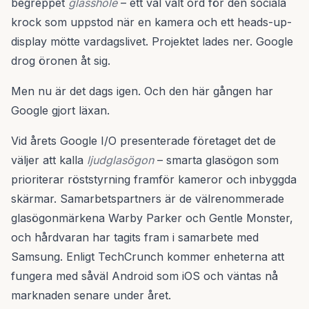
begreppet
glasshole
– ett väl valt ord för den sociala
krock som uppstod när en kamera och ett heads-up-
display mötte vardagslivet. Projektet lades ner. Google
drog öronen åt sig.
Men nu är det dags igen. Och den här gången har
Google gjort läxan.
Vid årets Google I/O presenterade företaget det de
väljer att kalla
ljudglasögon
– smarta glasögon som
prioriterar röststyrning framför kameror och inbyggda
skärmar. Samarbetspartners är de välrenommerade
glasögonmärkena Warby Parker och Gentle Monster,
och hårdvaran har tagits fram i samarbete med
Samsung. Enligt TechCrunch kommer enheterna att
fungera med såväl Android som iOS och väntas nå
marknaden senare under året.