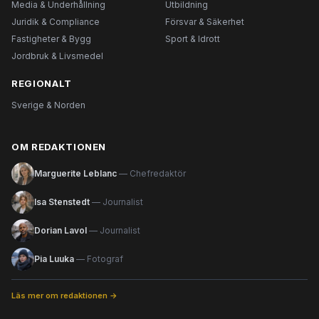
Media & Underhållning
Utbildning
Juridik & Compliance
Försvar & Säkerhet
Fastigheter & Bygg
Sport & Idrott
Jordbruk & Livsmedel
REGIONALT
Sverige & Norden
OM REDAKTIONEN
Marguerite Leblanc
— Chefredaktör
Isa Stenstedt
— Journalist
Dorian Lavol
— Journalist
Pia Luuka
— Fotograf
Läs mer om redaktionen →