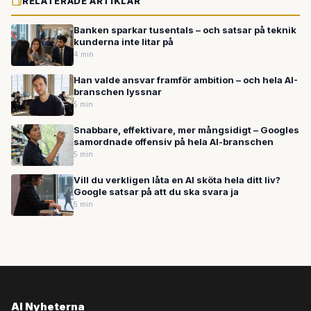
RELATERADE ARTIKLAR
Banken sparkar tusentals – och satsar på teknik
kunderna inte litar på
4 min
Han valde ansvar framför ambition – och hela AI-
branschen lyssnar
5 min
Snabbare, effektivare, mer mångsidigt – Googles
samordnade offensiv på hela AI-branschen
5 min
Vill du verkligen låta en AI sköta hela ditt liv?
Google satsar på att du ska svara ja
5 min
AI Nyheterna