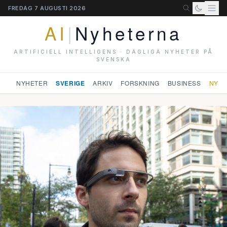
FREDAG 7 AUGUSTI 2026
AI
|
Nyheterna
ARTIFICIELL INTELLIGENS · DAGLIGA NYHETER PÅ
SVENSKA
NYHETER
SVERIGE
ARKIV
FORSKNING
BUSINESS
NYHE