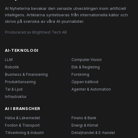
AI Nyheterna bevakar den senaste utvecklingen inom artificiell
intelligens. Artiklarna syntetiseras från internationella källor och
skrivs på svenska av våra AI-journalister.
Producerad av Brightnest Tech AB
AI-TEKNOLOGI
LLM
Computer Vision
Robotik
Etik & Reglering
Business & Finansiering
Forskning
Produktlansering
Öppen källkod
Tal & Ljud
Agenter & Automation
Infrastruktur
AI I BRANSCHER
Hälsa & Läkemedel
Finans & Bank
Fordon & Transport
Energi & Klimat
Tillverkning & Industri
Detaljhandel & E-handel