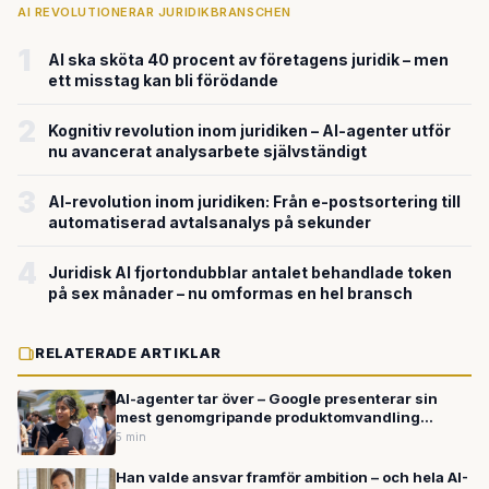
AI REVOLUTIONERAR JURIDIKBRANSCHEN
1
AI ska sköta 40 procent av företagens juridik – men
ett misstag kan bli förödande
2
Kognitiv revolution inom juridiken – AI-agenter utför
nu avancerat analysarbete självständigt
3
AI-revolution inom juridiken: Från e-postsortering till
automatiserad avtalsanalys på sekunder
4
Juridisk AI fjortondubblar antalet behandlade token
på sex månader – nu omformas en hel bransch
RELATERADE ARTIKLAR
AI-agenter tar över – Google presenterar sin
mest genomgripande produktomvandling
någonsin
5 min
Han valde ansvar framför ambition – och hela AI-