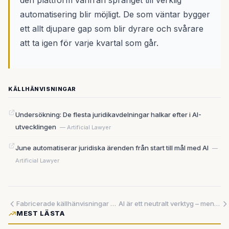
den plattform varifrån språnget till verklig
automatisering blir möjligt. De som väntar bygger
ett allt djupare gap som blir dyrare och svårare
att ta igen för varje kvartal som går.
KÄLLHÄNVISNINGAR
Undersökning: De flesta juridikavdelningar halkar efter i AI-
utvecklingen
— Artificial Lawyer
June automatiserar juridiska ärenden från start till mål med AI
—
Artificial Lawyer
Fabricerade källhänvisningar och AI-skräp – nu får slarvet konsekvenser
AI är ett neutralt verktyg – men det är inte de som använder det
MEST LÄSTA