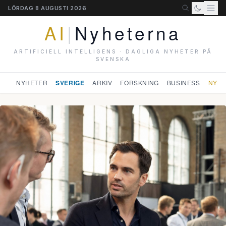
LÖRDAG 8 AUGUSTI 2026
AI
|
Nyheterna
ARTIFICIELL INTELLIGENS · DAGLIGA NYHETER PÅ
SVENSKA
NYHETER
SVERIGE
ARKIV
FORSKNING
BUSINESS
NYHE