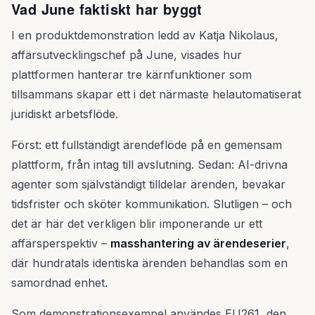
Vad June faktiskt har byggt
I en produktdemonstration ledd av Katja Nikolaus,
affärsutvecklingschef på June, visades hur
plattformen hanterar tre kärnfunktioner som
tillsammans skapar ett i det närmaste helautomatiserat
juridiskt arbetsflöde.
Först: ett fullständigt ärendeflöde på en gemensam
plattform, från intag till avslutning. Sedan: AI-drivna
agenter som självständigt tilldelar ärenden, bevakar
tidsfrister och sköter kommunikation. Slutligen – och
det är här det verkligen blir imponerande ur ett
affärsperspektiv –
masshantering av ärendeserier
,
där hundratals identiska ärenden behandlas som en
samordnad enhet.
Som demonstrationsexempel användes EU261, den