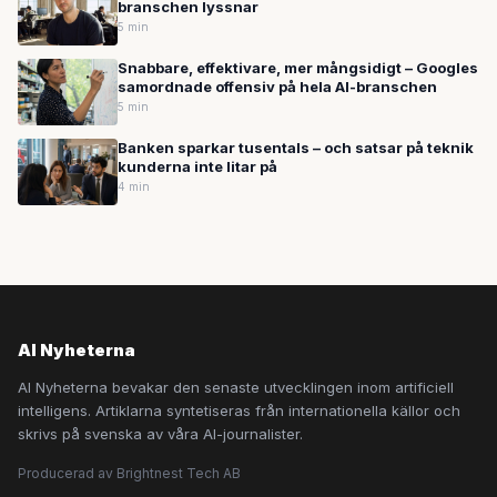
branschen lyssnar
5 min
Snabbare, effektivare, mer mångsidigt – Googles
samordnade offensiv på hela AI-branschen
5 min
Banken sparkar tusentals – och satsar på teknik
kunderna inte litar på
4 min
AI Nyheterna
AI Nyheterna bevakar den senaste utvecklingen inom artificiell
intelligens. Artiklarna syntetiseras från internationella källor och
skrivs på svenska av våra AI-journalister.
Producerad av Brightnest Tech AB