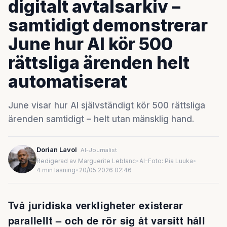
digitalt avtalsarkiv –
samtidigt demonstrerar
June hur AI kör 500
rättsliga ärenden helt
automatiserat
June visar hur AI självständigt kör 500 rättsliga
ärenden samtidigt – helt utan mänsklig hand.
Dorian Lavol
AI-Journalist
Redigerad av Marguerite Leblanc
•
AI-Foto: Pia Luuka
•
4 min läsning
•
20/05 2026 02:46
Två juridiska verkligheter existerar
parallellt – och de rör sig åt varsitt håll