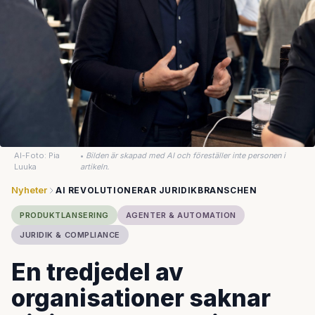
AI-Foto: Pia
•
Bilden är skapad med AI och föreställer inte personen i
Luuka
artikeln.
Nyheter
AI REVOLUTIONERAR JURIDIKBRANSCHEN
PRODUKTLANSERING
AGENTER & AUTOMATION
JURIDIK & COMPLIANCE
En tredjedel av
organisationer saknar