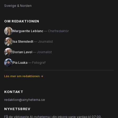
Sverige & Norden
OM REDAKTIONEN
Marguerite Leblanc
— Chefredaktör
Isa Stenstedt
— Journalist
Dorian Lavol
— Journalist
Pia Luuka
— Fotograf
Läs mer om redaktionen →
KONTAKT
redaktion@ainyheterna.se
NYHETSBREV
Få de viktigaste AI-nyheterna i din inkorg varje vardag kl 07:00.