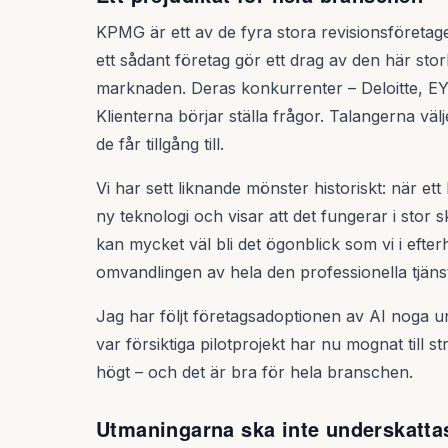
KPMG är ett av de fyra stora revisionsföretag
ett sådant företag gör ett drag av den här storl
marknaden. Deras konkurrenter – Deloitte, EY
Klienterna börjar ställa frågor. Talangerna välj
de får tillgång till.
Vi har sett liknande mönster historiskt: när et
ny teknologi och visar att det fungerar i stor s
kan mycket väl bli det ögonblick som vi i efte
omvandlingen av hela den professionella tjäns
Jag har följt företagsadoptionen av AI noga u
var försiktiga pilotprojekt har nu mognat till 
högt – och det är bra för hela branschen.
Utmaningarna ska inte underskatta