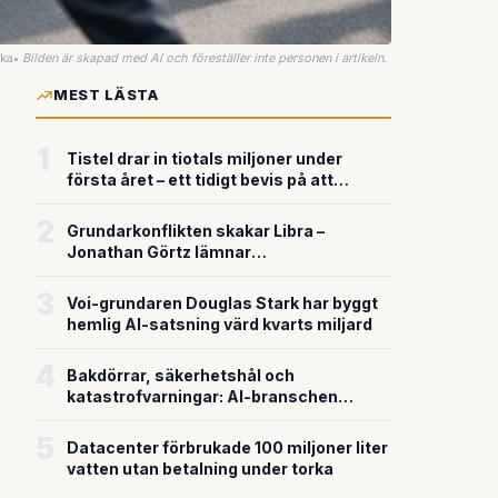
uka
•
Bilden är skapad med AI och föreställer inte personen i artikeln.
MEST LÄSTA
1
Tistel drar in tiotals miljoner under
första året – ett tidigt bevis på att
riskkapitalet söker sig till svensk
försvarsteknik
2
Grundarkonflikten skakar Libra –
Jonathan Görtz lämnar
enhörningsbolaget strax efter
miljardvärderingen
3
Voi-grundaren Douglas Stark har byggt
hemlig AI-satsning värd kvarts miljard
4
Bakdörrar, säkerhetshål och
katastrofvarningar: AI-branschen
bygger snabbare än den säkrar
5
Datacenter förbrukade 100 miljoner liter
vatten utan betalning under torka