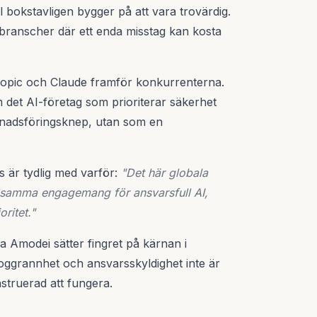
 bokstavligen bygger på att vara trovärdig.
r branscher där ett enda misstag kan kosta
hropic och Claude framför konkurrenterna.
 det AI-företag som prioriterar säkerhet
rknadsföringsknep, utan som en
 är tydlig med varför:
"Det här globala
samma engagemang för ansvarsfull AI,
ritet."
 Amodei sätter fingret på kärnan i
ggrannhet och ansvarsskyldighet inte är
nstruerad att fungera.