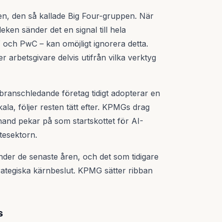
en, den så kallade Big Four-gruppen. När
eken sänder det en signal till hela
 och PwC – kan omöjligt ignorera detta.
er arbetsgivare delvis utifrån vilka verktyg
t branschledande företag tidigt adopterar en
kala, följer resten tätt efter. KPMGs drag
rhand pekar på som startskottet för AI-
tesektorn.
nder de senaste åren, och det som tidigare
strategiska kärnbeslut. KPMG sätter ribban
s