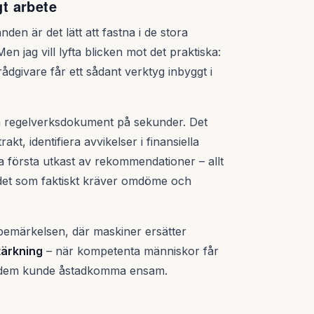
gt arbete
en är det lätt att fastna i de stora
n jag vill lyfta blicken mot det praktiska:
ådgivare får ett sådant verktyg inbyggt i
a regelverksdokument på sekunder. Det
t, identifiera avvikelser i finansiella
första utkast av rekommendationer – allt
det som faktiskt kräver omdöme och
a bemärkelsen, där maskiner ersätter
tärkning
– när kompetenta människor får
av dem kunde åstadkomma ensam.