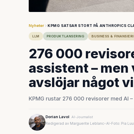
Nyheter
KPMG SATSAR STORT PÅ ANTHROPICS CL
LLM
PRODUKTLANSERING
BUSINESS & FINANSIER
276 000 revisore
assistent – men 
avslöjar något v
KPMG rustar 276 000 revisorer med AI – 
Dorian Lavol
AI-Journalist
Redigerad av Marguerite Leblanc
•
AI-Foto: Pia Lu