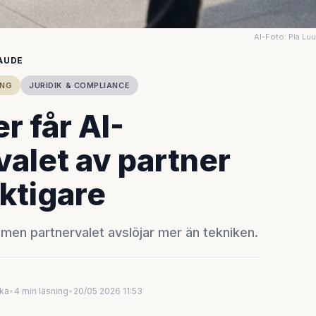
AI-Foto: Pia Lu
AUDE
ING
JURIDIK & COMPLIANCE
r får AI-
valet av partner
iktigare
men partnervalet avslöjar mer än tekniken.
uka
•
4 min läsning
•
20/05 2026 11:53