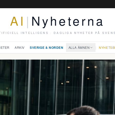
AI
|
Nyheterna
TIFICIELL INTELLIGENS · DAGLIGA NYHETER PÅ SVEN
HETER
ARKIV
SVERIGE & NORDEN
ALLA ÄMNEN
|
NYHETSB