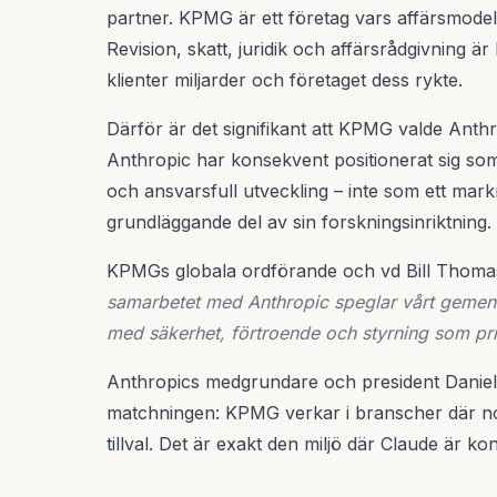
partner. KPMG är ett företag vars affärsmodell
Revision, skatt, juridik och affärsrådgivning ä
klienter miljarder och företaget dess rykte.
Därför är det signifikant att KPMG valde Ant
Anthropic har konsekvent positionerat sig som
och ansvarsfull utveckling – inte som ett ma
grundläggande del av sin forskningsinriktning.
KPMGs globala ordförande och vd Bill Thomas
samarbetet med Anthropic speglar vårt gemen
med säkerhet, förtroende och styrning som prio
Anthropics medgrundare och president Daniela
matchningen: KPMG verkar i branscher där no
tillval. Det är exakt den miljö där Claude är ko