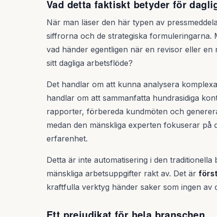
Vad detta faktiskt betyder för dagli
När man läser den här typen av pressmeddeland
siffrorna och de strategiska formuleringarna. Me
vad händer egentligen när en revisor eller en r
sitt dagliga arbetsflöde?
Det handlar om att kunna analysera komplex
handlar om att sammanfatta hundrasidiga kontrak
rapporter, förbereda kundmöten och generera 
medan den mänskliga experten fokuserar på 
erfarenhet.
Detta är inte automatisering i den traditionell
mänskliga arbetsuppgifter rakt av. Det är
förs
kraftfulla verktyg händer saker som ingen 
Ett prejudikat för hela branschen