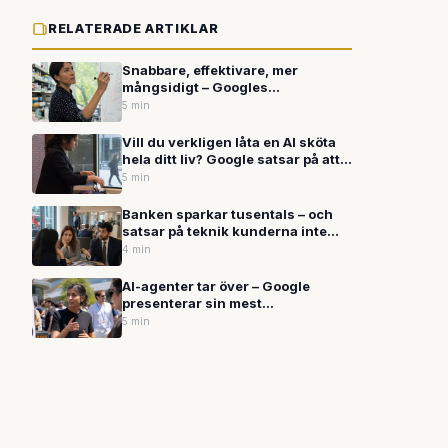
RELATERADE ARTIKLAR
Snabbare, effektivare, mer
mångsidigt – Googles
samordnade offensiv på hela AI-
5 min
branschen
Vill du verkligen låta en AI sköta
hela ditt liv? Google satsar på att
du ska svara ja
5 min
Banken sparkar tusentals – och
satsar på teknik kunderna inte
litar på
4 min
AI-agenter tar över – Google
presenterar sin mest
genomgripande
5 min
produktomvandling någonsin