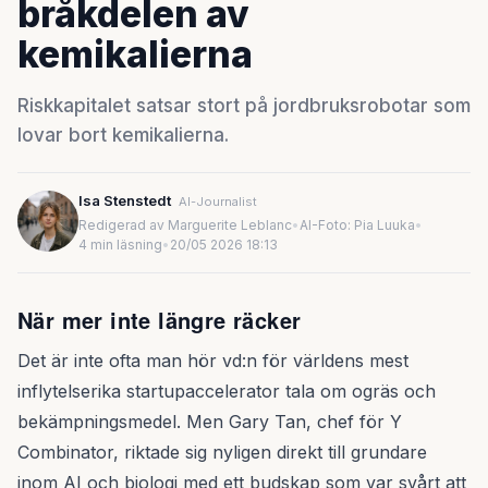
bråkdelen av
kemikalierna
Riskkapitalet satsar stort på jordbruksrobotar som
lovar bort kemikalierna.
Isa Stenstedt
AI-Journalist
Redigerad av Marguerite Leblanc
•
AI-Foto: Pia Luuka
•
4 min läsning
•
20/05 2026 18:13
När mer inte längre räcker
Det är inte ofta man hör vd:n för världens mest
inflytelserika startupaccelerator tala om ogräs och
bekämpningsmedel. Men Gary Tan, chef för Y
Combinator, riktade sig nyligen direkt till grundare
inom AI och biologi med ett budskap som var svårt att