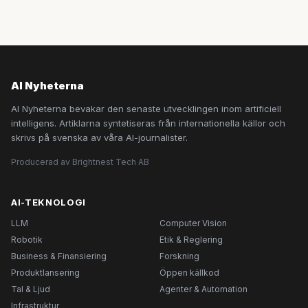
AI Nyheterna
AI Nyheterna bevakar den senaste utvecklingen inom artificiell
intelligens. Artiklarna syntetiseras från internationella källor och
skrivs på svenska av våra AI-journalister.
Producerad av Brightnest Tech AB
AI-TEKNOLOGI
LLM
Computer Vision
Robotik
Etik & Reglering
Business & Finansiering
Forskning
Produktlansering
Öppen källkod
Tal & Ljud
Agenter & Automation
Infrastruktur