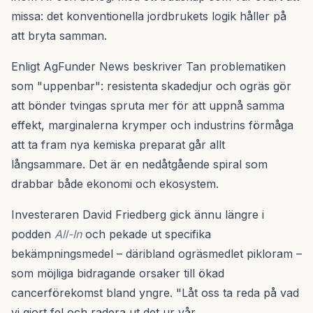
missa: det konventionella jordbrukets logik håller på
att bryta samman.
Enligt AgFunder News beskriver Tan problematiken
som "uppenbar": resistenta skadedjur och ogräs gör
att bönder tvingas spruta mer för att uppnå samma
effekt, marginalerna krymper och industrins förmåga
att ta fram nya kemiska preparat går allt
långsammare. Det är en nedåtgående spiral som
drabbar både ekonomi och ekosystem.
Investeraren David Friedberg gick ännu längre i
podden
All-In
och pekade ut specifika
bekämpningsmedel – däribland ogräsmedlet pikloram –
som möjliga bidragande orsaker till ökad
cancerförekomst bland yngre. "Låt oss ta reda på vad
vi gjort fel och radera ut det ur vår