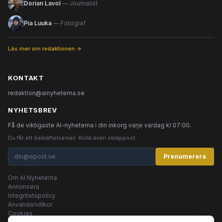
Dorian Lavol
— Journalist
Pia Luuka
— Fotograf
Läs mer om redaktionen →
KONTAKT
redaktion@ainyheterna.se
NYHETSBREV
Få de viktigaste AI-nyheterna i din inkorg varje vardag kl 07:00.
Du får ett bekräftelsemail. Kolla även skräppost.
Prenumerera
Om AI Nyheterna
Annonsera
Integritetspolicy
Användarvillkor
Cookies