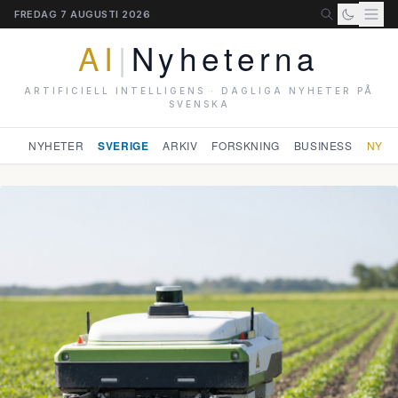
FREDAG 7 AUGUSTI 2026
AI
|
Nyheterna
ARTIFICIELL INTELLIGENS · DAGLIGA NYHETER PÅ
SVENSKA
NYHETER
SVERIGE
ARKIV
FORSKNING
BUSINESS
NYHE