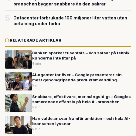
branschen bygger snabbare än den säkrar
5
Datacenter förbrukade 100 miljoner liter vatten utan
betalning under torka
RELATERADE ARTIKLAR
Banken sparkar tusentals – och satsar på teknik
kunderna inte litar på
4 min
AI-agenter tar över – Google presenterar sin
mest genomgripande produktomvandling
någonsin
5 min
Snabbare, effektivare, mer mångsidigt – Googles
samordnade offensiv på hela AI-branschen
5 min
Han valde ansvar framför ambition – och hela AI-
branschen lyssnar
5 min