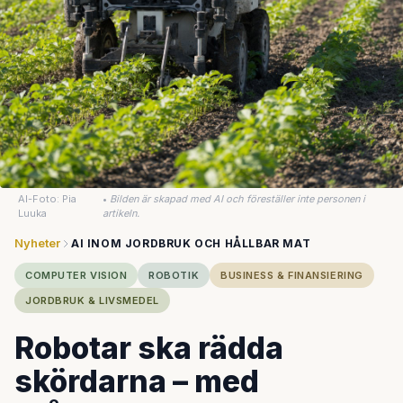
AI-Foto: Pia
•
Bilden är skapad med AI och föreställer inte personen i
Luuka
artikeln.
Nyheter
AI INOM JORDBRUK OCH HÅLLBAR MAT
COMPUTER VISION
ROBOTIK
BUSINESS & FINANSIERING
JORDBRUK & LIVSMEDEL
Robotar ska rädda
skördarna – med