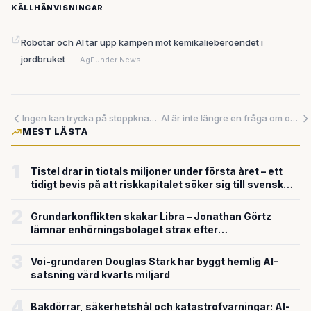
KÄLLHÄNVISNINGAR
Robotar och AI tar upp kampen mot kemikalieberoendet i
jordbruket
— AgFunder News
Ingen kan trycka på stoppknappen längre – AI styr finanssektorn och regelverken halkar efter
AI är inte längre en fråga om om — utan hur
MEST LÄSTA
1
Tistel drar in tiotals miljoner under första året – ett
tidigt bevis på att riskkapitalet söker sig till svensk
försvarsteknik
2
Grundarkonflikten skakar Libra – Jonathan Görtz
lämnar enhörningsbolaget strax efter
miljardvärderingen
3
Voi-grundaren Douglas Stark har byggt hemlig AI-
satsning värd kvarts miljard
4
Bakdörrar, säkerhetshål och katastrofvarningar: AI-