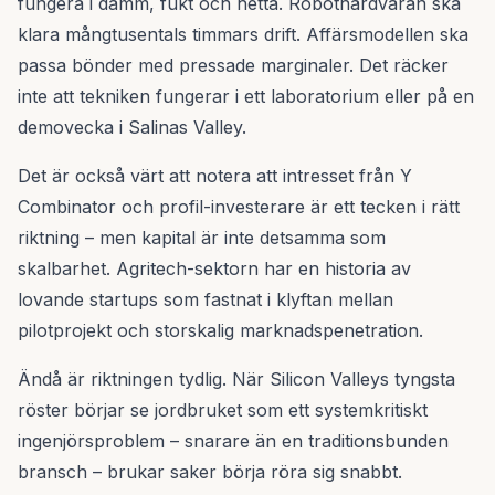
fungera i damm, fukt och hetta. Robothårdvaran ska
klara mångtusentals timmars drift. Affärsmodellen ska
passa bönder med pressade marginaler. Det räcker
inte att tekniken fungerar i ett laboratorium eller på en
demovecka i Salinas Valley.
Det är också värt att notera att intresset från Y
Combinator och profil-investerare är ett tecken i rätt
riktning – men kapital är inte detsamma som
skalbarhet. Agritech-sektorn har en historia av
lovande startups som fastnat i klyftan mellan
pilotprojekt och storskalig marknadspenetration.
Ändå är riktningen tydlig. När Silicon Valleys tyngsta
röster börjar se jordbruket som ett systemkritiskt
ingenjörsproblem – snarare än en traditionsbunden
bransch – brukar saker börja röra sig snabbt.