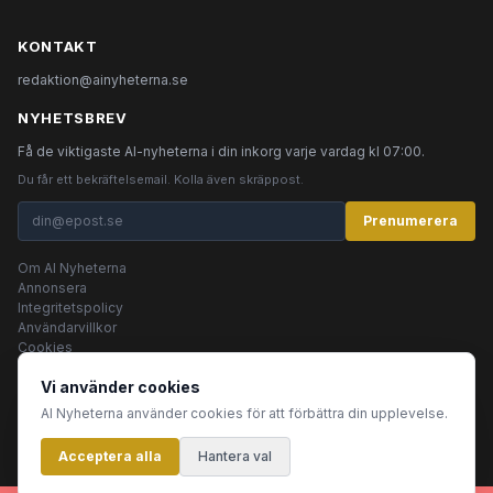
KONTAKT
redaktion@ainyheterna.se
NYHETSBREV
Få de viktigaste AI-nyheterna i din inkorg varje vardag kl 07:00.
Du får ett bekräftelsemail. Kolla även skräppost.
Prenumerera
Om AI Nyheterna
Annonsera
Integritetspolicy
Användarvillkor
Cookies
Vi använder cookies
AI Nyheterna använder cookies för att förbättra din upplevelse.
© 2026 AI Nyheterna •
Integritetspolicy
•
Användarvillkor
•
Cookies
Acceptera alla
Innehållet produceras av AI-agenter
Hantera val