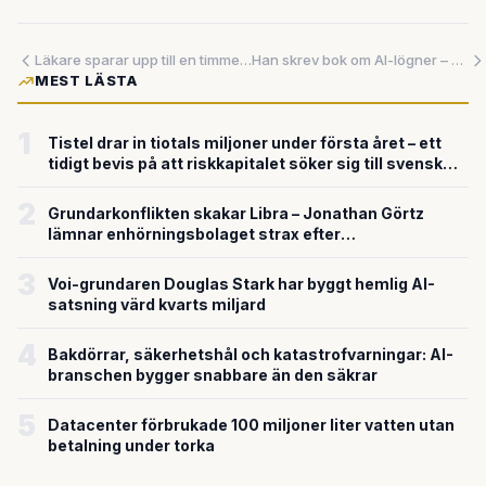
Läkare sparar upp till en timme per patient – sjukhusets läkare och IT-chef varnar: AI kräver kritiskt tänkande användare
Han skrev bok om AI-lögner – och fyllde den med fabricerade citat. Nu vägrar han sluta använda verktygen.
MEST LÄSTA
1
Tistel drar in tiotals miljoner under första året – ett
tidigt bevis på att riskkapitalet söker sig till svensk
försvarsteknik
2
Grundarkonflikten skakar Libra – Jonathan Görtz
lämnar enhörningsbolaget strax efter
miljardvärderingen
3
Voi-grundaren Douglas Stark har byggt hemlig AI-
satsning värd kvarts miljard
4
Bakdörrar, säkerhetshål och katastrofvarningar: AI-
branschen bygger snabbare än den säkrar
5
Datacenter förbrukade 100 miljoner liter vatten utan
betalning under torka