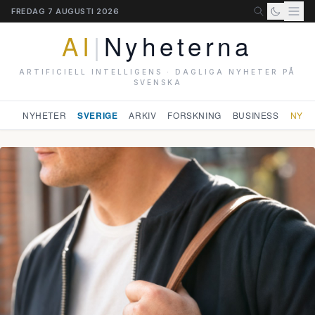
FREDAG 7 AUGUSTI 2026
AI
|
Nyheterna
ARTIFICIELL INTELLIGENS · DAGLIGA NYHETER PÅ
SVENSKA
NYHETER
SVERIGE
ARKIV
FORSKNING
BUSINESS
NYHE