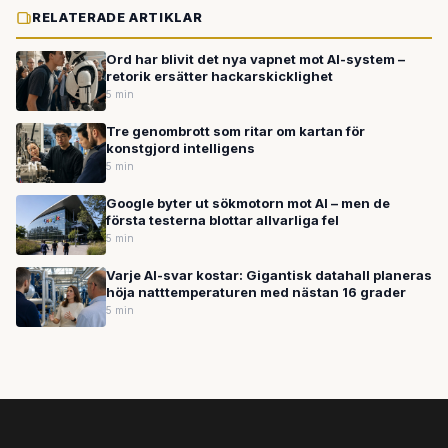
RELATERADE ARTIKLAR
Ord har blivit det nya vapnet mot AI-system –
retorik ersätter hackarskicklighet
5 min
Tre genombrott som ritar om kartan för
konstgjord intelligens
5 min
Google byter ut sökmotorn mot AI – men de
första testerna blottar allvarliga fel
5 min
Varje AI-svar kostar: Gigantisk datahall planeras
höja natttemperaturen med nästan 16 grader
5 min