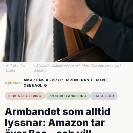
AI-Foto: Pia
•
Bilden är skapad med AI och föreställer inte personen i
Luuka
artikeln.
AMAZONS AI-PRYL: IMPONERANDE MEN
Nyheter
OBEHAGLIG
ETIK & REGLERING
PRODUKTLANSERING
TAL & LJUD
Armbandet som alltid
lyssnar: Amazon tar