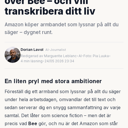
över Bee – och vill
transkribera ditt liv
Amazon köper armbandet som lyssnar på allt du
säger – dygnet runt.
Dorian Lavol
AI-Journalist
Redigerad av Marguerite Leblanc
•
AI-Foto: Pia Luuka
•
4 min läsning
•
24/05 2026 23:34
En liten pryl med stora ambitioner
Föreställ dig ett armband som lyssnar på allt du säger
under hela arbetsdagen, omvandlar det till text och
sedan serverar dig en snygg sammanfattning av varje
samtal. Det låter som science fiction – men det är
precis vad
Bee
gör, och nu är det Amazon som står