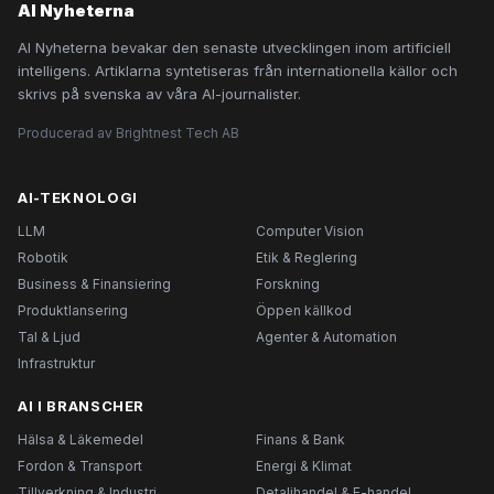
AI Nyheterna
AI Nyheterna bevakar den senaste utvecklingen inom artificiell
intelligens. Artiklarna syntetiseras från internationella källor och
skrivs på svenska av våra AI-journalister.
Producerad av Brightnest Tech AB
AI-TEKNOLOGI
LLM
Computer Vision
Robotik
Etik & Reglering
Business & Finansiering
Forskning
Produktlansering
Öppen källkod
Tal & Ljud
Agenter & Automation
Infrastruktur
AI I BRANSCHER
Hälsa & Läkemedel
Finans & Bank
Fordon & Transport
Energi & Klimat
Tillverkning & Industri
Detaljhandel & E-handel