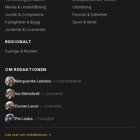
Media & Underhållning
Utbildning
Juridik & Compliance
Försvar & Säkerhet
Fastigheter & Bygg
Sport & Idrott
Jordbruk & Livsmedel
REGIONALT
Sverige & Norden
OM REDAKTIONEN
Marguerite Leblanc
— Chefredaktör
Isa Stenstedt
— Journalist
Dorian Lavol
— Journalist
Pia Luuka
— Fotograf
Läs mer om redaktionen →