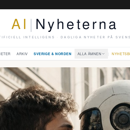
AI
|
Nyheterna
TIFICIELL INTELLIGENS · DAGLIGA NYHETER PÅ SVEN
HETER
ARKIV
SVERIGE & NORDEN
ALLA ÄMNEN
|
NYHETSB