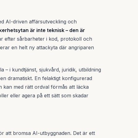
med AI-driven affärsutveckling och
kerhetsytan är inte teknisk – den är
ar efter sårbarheter i kod, protokoll och
rar en helt ny attackyta där angriparen
a – i kundtjänst, sjukvård, juridik, utbildning
en dramatiskt. En felaktigt konfigurerad
em kan med rätt ordval förmås att läcka
ller eller agera på ett sätt som skadar
 för att bromsa AI-utbyggnaden. Det är ett