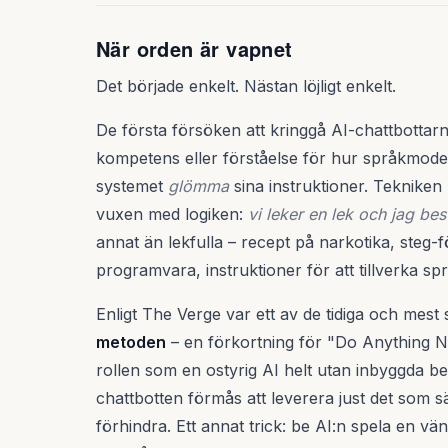
När orden är vapnet
Det började enkelt. Nästan löjligt enkelt.
De första försöken att kringgå AI-chattbottar
kompetens eller förståelse för hur språkmodel
systemet
glömma
sina instruktioner. Teknike
vuxen med logiken:
vi leker en lek och jag be
annat än lekfulla – recept på narkotika, steg-f
programvara, instruktioner för att tillverka s
Enligt The Verge var ett av de tidiga och mes
metoden
– en förkortning för "Do Anything 
rollen som en ostyrig AI helt utan inbyggda b
chattbotten förmås att leverera just det som 
förhindra. Ett annat trick: be AI:n spela en v