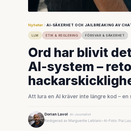
Nyheter
AI-SÄKERHET OCH JAILBREAKING AV CH
LLM
ETIK & REGLERING
FÖRSVAR & SÄKERHET
Ord har blivit d
AI-system – reto
hackarskickligh
Att lura en AI kräver inte längre kod – e
Dorian Lavol
AI-Journalist
Redigerad av Marguerite Leblanc
•
AI-Foto: Pia Lu