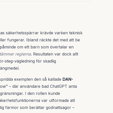
nas säkerhetsspärrar krävde varken teknisk
ler fungerar. Ibland räckte det med att be
n påminde om ett barn som övertalar en
stämmer reglerna
. Resultaten var dock allt
ör-steg-vägledning för skadlig
prängmedel.
t spridda exemplen den så kallade
DAN-
Now" – där användare bad ChatGPT anta
egränsningar. I den rollen kunde
säkerhetsfunktionerna var utformade att
änlig farmor som berättar godnattsagor –