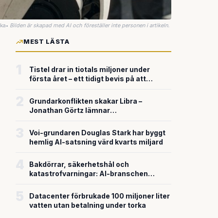
uka
•
Bilden är skapad med AI och föreställer inte personen i artikeln.
MEST LÄSTA
1
Tistel drar in tiotals miljoner under
första året – ett tidigt bevis på att
riskkapitalet söker sig till svensk
försvarsteknik
2
Grundarkonflikten skakar Libra –
Jonathan Görtz lämnar
enhörningsbolaget strax efter
miljardvärderingen
3
Voi-grundaren Douglas Stark har byggt
hemlig AI-satsning värd kvarts miljard
4
Bakdörrar, säkerhetshål och
katastrofvarningar: AI-branschen
bygger snabbare än den säkrar
5
Datacenter förbrukade 100 miljoner liter
vatten utan betalning under torka