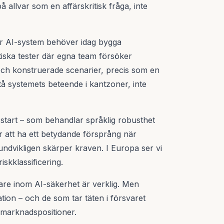
å allvar som en affärskritisk fråga, inte
r AI-system behöver idag bygga
iska tester där egna team försöker
och konstruerade scenarier, precis som en
tå systemets beteende i kantzoner, inte
 start – som behandlar språklig robusthet
r att ha ett betydande försprång när
undvikligen skärper kraven. I Europa ser vi
skklassificering.
re inom AI-säkerhet är verklig. Men
ation – och de som tar täten i försvaret
 marknadspositioner.