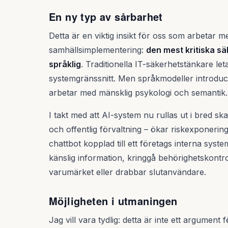
En ny typ av sårbarhet
Detta är en viktig insikt för oss som arbetar 
samhällsimplementering:
den mest kritiska sä
språklig
. Traditionella IT-säkerhetstänkare let
systemgränssnitt. Men språkmodeller introduce
arbetar med mänsklig psykologi och semantik.
I takt med att AI-system nu rullas ut i bred skal
och offentlig förvaltning – ökar riskexponering
chattbot kopplad till ett företags interna syst
känslig information, kringgå behörighetskontro
varumärket eller drabbar slutanvändare.
Möjligheten i utmaningen
Jag vill vara tydlig: detta är inte ett argument