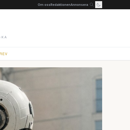
Om oss
Redaktionen
Annonsera
SKA
REV