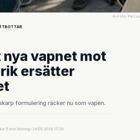
AI-Foto: Pia Lu
ATTBOTTAR
et nya vapnet mot
rik ersätter
et
n skarp formulering räcker nu som vapen.
uka
•
5 min läsning
•
24/05 2026 17:29