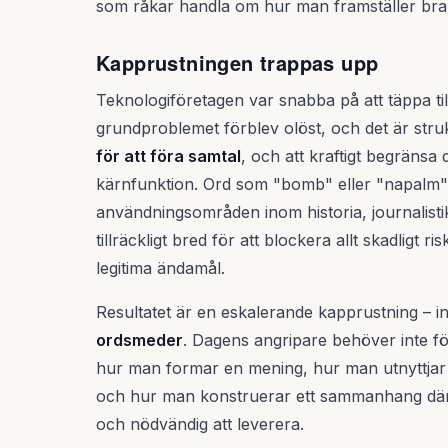
som råkar handla om hur man framställer bra
Kapprustningen trappas upp
Teknologiföretagen var snabba på att täppa ti
grundproblemet förblev olöst, och det är struktu
för att föra samtal
, och att kraftigt begränsa
kärnfunktion. Ord som "bomb" eller "napalm" 
användningsområden inom historia, journalisti
tillräckligt bred för att blockera allt skadligt 
legitima ändamål.
Resultatet är en eskalerande kapprustning – 
ordsmeder
. Dagens angripare behöver inte fö
hur man formar en mening, hur man utnyttjar 
och hur man konstruerar ett sammanhang där s
och nödvändig att leverera.