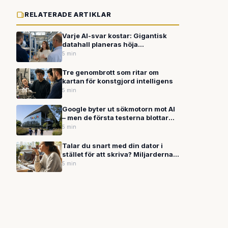
RELATERADE ARTIKLAR
Varje AI-svar kostar: Gigantisk
datahall planeras höja
natttemperaturen med nästan 16
5 min
grader
Tre genombrott som ritar om
kartan för konstgjord intelligens
5 min
Google byter ut sökmotorn mot AI
– men de första testerna blottar
allvarliga fel
5 min
Talar du snart med din dator i
stället för att skriva? Miljarderna
flödar in i röststyrd AI
5 min