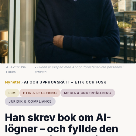
AI-Foto: Pia
•
Bilden är skapad med AI och föreställer inte personen i
Luuka
artikeln.
Nyheter
AI OCH UPPHOVSRÄTT – ETIK OCH FUSK
LLM
ETIK & REGLERING
MEDIA & UNDERHÅLLNING
JURIDIK & COMPLIANCE
Han skrev bok om AI-
lögner – och fyllde den