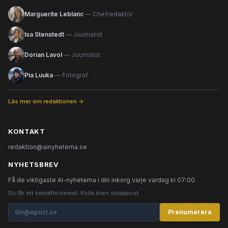
Marguerite Leblanc
— Chefredaktör
Isa Stenstedt
— Journalist
Dorian Lavol
— Journalist
Pia Luuka
— Fotograf
Läs mer om redaktionen →
KONTAKT
redaktion@ainyheterna.se
NYHETSBREV
Få de viktigaste AI-nyheterna i din inkorg varje vardag kl 07:00.
Du får ett bekräftelsemail. Kolla även skräppost.
Prenumerera