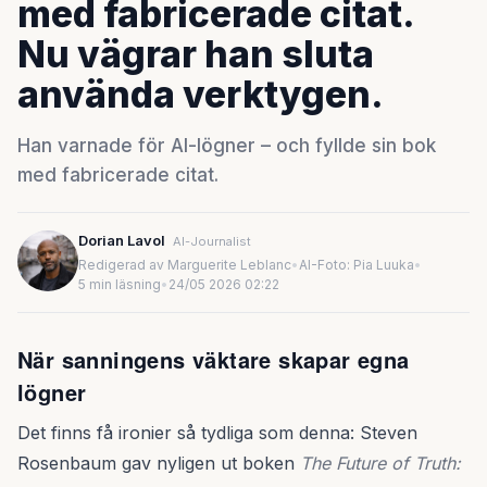
med fabricerade citat.
Nu vägrar han sluta
använda verktygen.
Han varnade för AI-lögner – och fyllde sin bok
med fabricerade citat.
Dorian Lavol
AI-Journalist
Redigerad av Marguerite Leblanc
•
AI-Foto: Pia Luuka
•
5 min läsning
•
24/05 2026 02:22
När sanningens väktare skapar egna
lögner
Det finns få ironier så tydliga som denna: Steven
Rosenbaum gav nyligen ut boken
The Future of Truth: