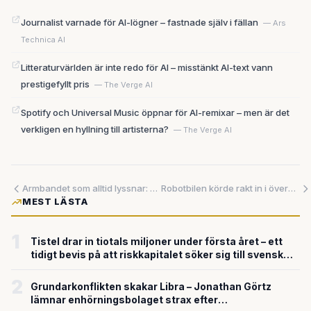
Journalist varnade för AI-lögner – fastnade själv i fällan
— Ars
Technica AI
Litteraturvärlden är inte redo för AI – misstänkt AI-text vann
prestigefyllt pris
— The Verge AI
Spotify och Universal Music öppnar för AI-remixar – men är det
verkligen en hyllning till artisterna?
— The Verge AI
Armbandet som alltid lyssnar: Amazon tar över Bee – och vill transkribera ditt liv
Robotbilen körde rakt in i översvämningen – säkerhetssystemen reagerade inte i tid
MEST LÄSTA
1
Tistel drar in tiotals miljoner under första året – ett
tidigt bevis på att riskkapitalet söker sig till svensk
försvarsteknik
2
Grundarkonflikten skakar Libra – Jonathan Görtz
lämnar enhörningsbolaget strax efter