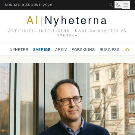
SÖNDAG 9 AUGUSTI 2026
AI
|
Nyheterna
ARTIFICIELL INTELLIGENS · DAGLIGA NYHETER PÅ
SVENSKA
NYHETER
SVERIGE
ARKIV
FORSKNING
BUSINESS
NYHE