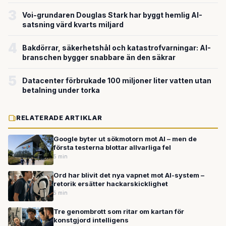
miljardvärderingen
3
Voi-grundaren Douglas Stark har byggt hemlig AI-
satsning värd kvarts miljard
4
Bakdörrar, säkerhetshål och katastrofvarningar: AI-
branschen bygger snabbare än den säkrar
5
Datacenter förbrukade 100 miljoner liter vatten utan
betalning under torka
RELATERADE ARTIKLAR
Google byter ut sökmotorn mot AI – men de
första testerna blottar allvarliga fel
5 min
Ord har blivit det nya vapnet mot AI-system –
retorik ersätter hackarskicklighet
5 min
Tre genombrott som ritar om kartan för
konstgjord intelligens