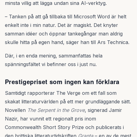
minsta villig att lägga undan sina AI-verktyg.
– Tanken på att gå tillbaka till Microsoft Word är helt
enkelt inte i min natur. Det är magiskt. Det knyter
samman idéer och öppnar tankegångar man aldrig
skulle hitta på egen hand, säger han till Ars Technica.
Där, i en enda mening, sammanfattas hela
spänningsfältet vi befinner oss i just nu.
Prestigepriset som ingen kan förklara
Samtidigt rapporterar The Verge om ett fall som
skakat litteraturvärlden på ett mer grundläggande sätt.
Novellen
The Serpent in the Grove
, signerad Jamir
Nazir, har vunnit ett regionalt pris inom
Commonwealth Short Story Prize och publicerats i
den brittiska litteraturtidskriften
Granta
– en av de mest