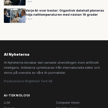
5 min
Varje AI-svar kostar: Gigantisk datahall planeras
höja natttemperaturen med nästan 16 grader
5 min
AI Nyheterna
AI Nyheterna bevakar den senaste utvecklingen inom artificiell
intelligens. Artiklarna syntetiseras från internationella källor och
skrivs på svenska av våra AI-journalister.
Producerad av Brightnest Tech AB
AI-TEKNOLOGI
LLM
Computer Vision