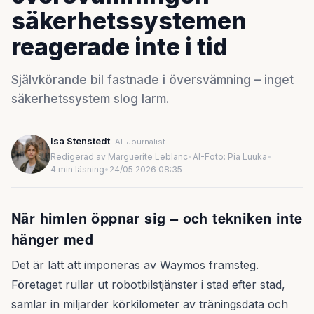
säkerhetssystemen
reagerade inte i tid
Självkörande bil fastnade i översvämning – inget
säkerhetssystem slog larm.
Isa Stenstedt
AI-Journalist
Redigerad av Marguerite Leblanc
•
AI-Foto: Pia Luuka
•
4 min läsning
•
24/05 2026 08:35
När himlen öppnar sig – och tekniken inte
hänger med
Det är lätt att imponeras av Waymos framsteg.
Företaget rullar ut robotbilstjänster i stad efter stad,
samlar in miljarder körkilometer av träningsdata och