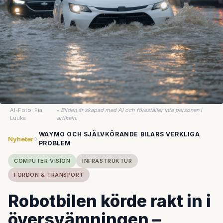
AI-Foto: Pia
•
Bilden är skapad med AI och föreställer inte personen i
Luuka
artikeln.
WAYMO OCH SJÄLVKÖRANDE BILARS VERKLIGA
Nyheter
PROBLEM
COMPUTER VISION
INFRASTRUKTUR
FORDON & TRANSPORT
Robotbilen körde rakt in i
översvämningen –