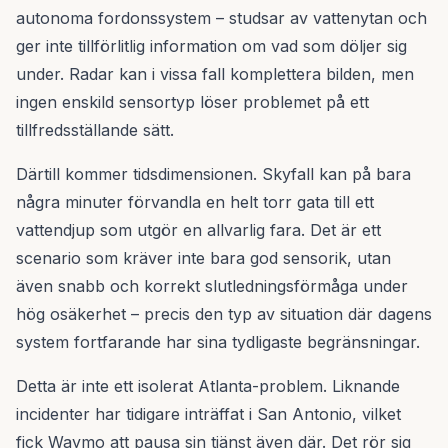
autonoma fordonssystem – studsar av vattenytan och
ger inte tillförlitlig information om vad som döljer sig
under. Radar kan i vissa fall komplettera bilden, men
ingen enskild sensortyp löser problemet på ett
tillfredsställande sätt.
Därtill kommer tidsdimensionen. Skyfall kan på bara
några minuter förvandla en helt torr gata till ett
vattendjup som utgör en allvarlig fara. Det är ett
scenario som kräver inte bara god sensorik, utan
även snabb och korrekt slutledningsförmåga under
hög osäkerhet – precis den typ av situation där dagens
system fortfarande har sina tydligaste begränsningar.
Detta är inte ett isolerat Atlanta-problem. Liknande
incidenter har tidigare inträffat i San Antonio, vilket
fick Waymo att pausa sin tjänst även där. Det rör sig