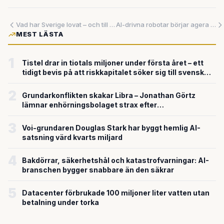
Vad har Sverige lovat – och till vilket pris?
AI-drivna robotar börjar agera på egen hand – och skiftet har bara börjat
MEST LÄSTA
1
Tistel drar in tiotals miljoner under första året – ett
tidigt bevis på att riskkapitalet söker sig till svensk
försvarsteknik
2
Grundarkonflikten skakar Libra – Jonathan Görtz
lämnar enhörningsbolaget strax efter
miljardvärderingen
3
Voi-grundaren Douglas Stark har byggt hemlig AI-
satsning värd kvarts miljard
4
Bakdörrar, säkerhetshål och katastrofvarningar: AI-
branschen bygger snabbare än den säkrar
5
Datacenter förbrukade 100 miljoner liter vatten utan
betalning under torka