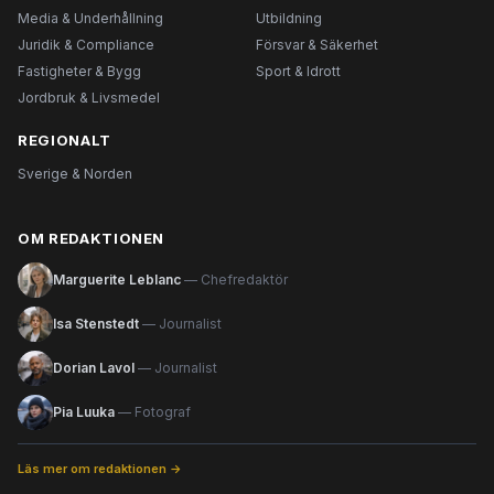
Media & Underhållning
Utbildning
Juridik & Compliance
Försvar & Säkerhet
Fastigheter & Bygg
Sport & Idrott
Jordbruk & Livsmedel
REGIONALT
Sverige & Norden
OM REDAKTIONEN
Marguerite Leblanc
— Chefredaktör
Isa Stenstedt
— Journalist
Dorian Lavol
— Journalist
Pia Luuka
— Fotograf
Läs mer om redaktionen →