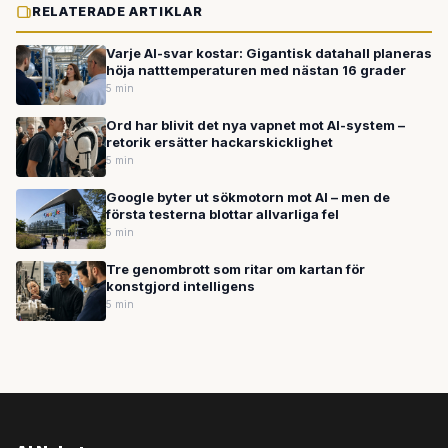
RELATERADE ARTIKLAR
Varje AI-svar kostar: Gigantisk datahall planeras
höja natttemperaturen med nästan 16 grader
5 min
Ord har blivit det nya vapnet mot AI-system –
retorik ersätter hackarskicklighet
5 min
Google byter ut sökmotorn mot AI – men de
första testerna blottar allvarliga fel
5 min
Tre genombrott som ritar om kartan för
konstgjord intelligens
5 min