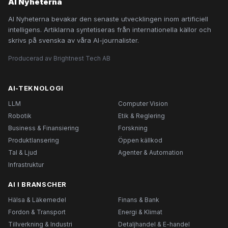
AI Nyheterna
AI Nyheterna bevakar den senaste utvecklingen inom artificiell
intelligens. Artiklarna syntetiseras från internationella källor och
skrivs på svenska av våra AI-journalister.
Producerad av Brightnest Tech AB
AI-TEKNOLOGI
LLM
Computer Vision
Robotik
Etik & Reglering
Business & Finansiering
Forskning
Produktlansering
Öppen källkod
Tal & Ljud
Agenter & Automation
Infrastruktur
AI I BRANSCHER
Hälsa & Läkemedel
Finans & Bank
Fordon & Transport
Energi & Klimat
Tillverkning & Industri
Detaljhandel & E-handel