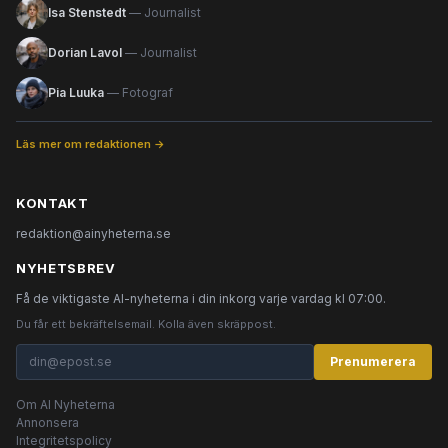
Isa Stenstedt
— Journalist
Dorian Lavol
— Journalist
Pia Luuka
— Fotograf
Läs mer om redaktionen →
KONTAKT
redaktion@ainyheterna.se
NYHETSBREV
Få de viktigaste AI-nyheterna i din inkorg varje vardag kl 07:00.
Du får ett bekräftelsemail. Kolla även skräppost.
Prenumerera
Om AI Nyheterna
Annonsera
Integritetspolicy