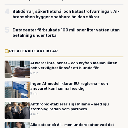
4
Bakdörrar, säkerhetshål och katastrofvarningar: AI-
branschen bygger snabbare än den säkrar
5
Datacenter förbrukade 100 miljoner liter vatten utan
betalning under torka
RELATERADE ARTIKLAR
AI klarar inte jobbet – och klyftan mellan löften
och verklighet är svår att blunda för
5 min
Ingen AI-modell klarar EU-reglerna – och
ansvaret kan hamna hos dig
5 min
Anthropic etablerar sig i Milano – med sju
storbolag redan som partners
4 min
Alla satsar på AI – men underskattar vad det