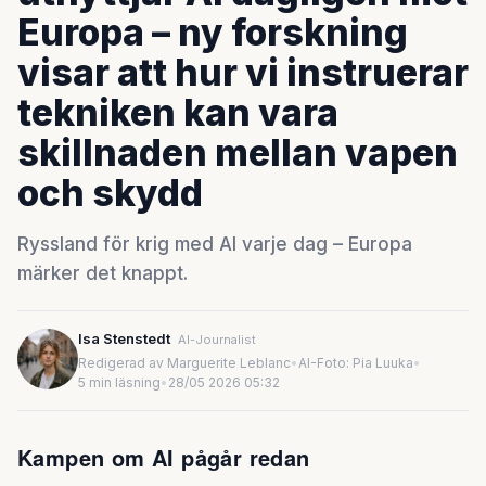
Europa – ny forskning
visar att hur vi instruerar
tekniken kan vara
skillnaden mellan vapen
och skydd
Ryssland för krig med AI varje dag – Europa
märker det knappt.
Isa Stenstedt
AI-Journalist
Redigerad av Marguerite Leblanc
•
AI-Foto: Pia Luuka
•
5 min läsning
•
28/05 2026 05:32
Kampen om AI pågår redan