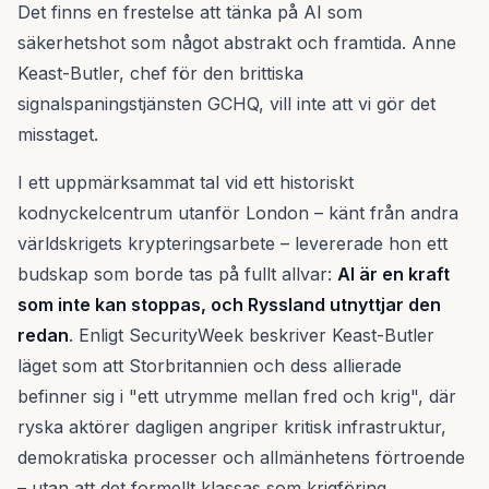
Det finns en frestelse att tänka på AI som
säkerhetshot som något abstrakt och framtida. Anne
Keast-Butler, chef för den brittiska
signalspaningstjänsten GCHQ, vill inte att vi gör det
misstaget.
I ett uppmärksammat tal vid ett historiskt
kodnyckelcentrum utanför London – känt från andra
världskrigets krypteringsarbete – levererade hon ett
budskap som borde tas på fullt allvar:
AI är en kraft
som inte kan stoppas, och Ryssland utnyttjar den
redan
. Enligt SecurityWeek beskriver Keast-Butler
läget som att Storbritannien och dess allierade
befinner sig i "ett utrymme mellan fred och krig", där
ryska aktörer dagligen angriper kritisk infrastruktur,
demokratiska processer och allmänhetens förtroende
– utan att det formellt klassas som krigföring.