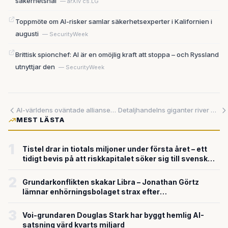
säkerhetshål
— arXiv cs.LG
Toppmöte om AI-risker samlar säkerhetsexperter i Kalifornien i
augusti
— SecurityWeek
Brittisk spionchef: AI är en omöjlig kraft att stoppa – och Ryssland
utnyttjar den
— SecurityWeek
AI-världens oväntade allianser: Vem samarbetar med vem – och varför spelar det roll för Sverige?
Detaljhandelns giganter river upp sina egna ritningar – och börjar om från grunden
MEST LÄSTA
1
Tistel drar in tiotals miljoner under första året – ett
tidigt bevis på att riskkapitalet söker sig till svensk
försvarsteknik
2
Grundarkonflikten skakar Libra – Jonathan Görtz
lämnar enhörningsbolaget strax efter
miljardvärderingen
3
Voi-grundaren Douglas Stark har byggt hemlig AI-
satsning värd kvarts miljard