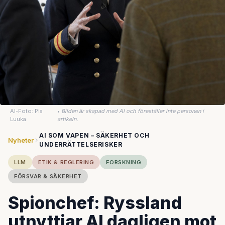
AI-Foto: Pia
•
Bilden är skapad med AI och föreställer inte personen i
Luuka
artikeln.
AI SOM VAPEN – SÄKERHET OCH
Nyheter
UNDERRÄTTELSERISKER
LLM
ETIK & REGLERING
FORSKNING
FÖRSVAR & SÄKERHET
Spionchef: Ryssland
utnyttjar AI dagligen mot