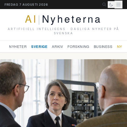
FREDAG 7 AUGUSTI 2026
AI
|
Nyheterna
ARTIFICIELL INTELLIGENS · DAGLIGA NYHETER PÅ
SVENSKA
NYHETER
SVERIGE
ARKIV
FORSKNING
BUSINESS
NYHE