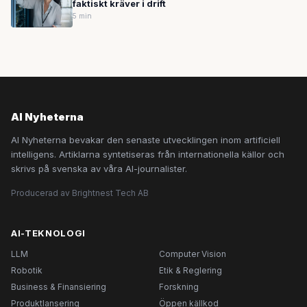
faktiskt kräver i drift
5 min
AI Nyheterna
AI Nyheterna bevakar den senaste utvecklingen inom artificiell
intelligens. Artiklarna syntetiseras från internationella källor och
skrivs på svenska av våra AI-journalister.
Producerad av Brightnest Tech AB
AI-TEKNOLOGI
LLM
Computer Vision
Robotik
Etik & Reglering
Business & Finansiering
Forskning
Produktlansering
Öppen källkod