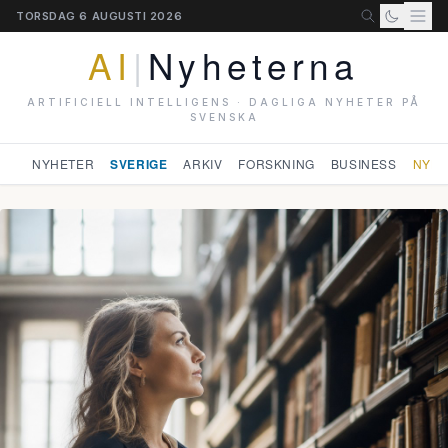
TORSDAG 6 AUGUSTI 2026
AI
|
Nyheterna
ARTIFICIELL INTELLIGENS · DAGLIGA NYHETER PÅ
SVENSKA
NYHETER
SVERIGE
ARKIV
FORSKNING
BUSINESS
NYHE