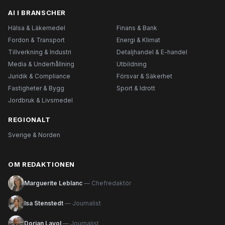
AI I BRANSCHER
Hälsa & Läkemedel
Finans & Bank
Fordon & Transport
Energi & Klimat
Tillverkning & Industri
Detaljhandel & E-handel
Media & Underhållning
Utbildning
Juridik & Compliance
Försvar & Säkerhet
Fastigheter & Bygg
Sport & Idrott
Jordbruk & Livsmedel
REGIONALT
Sverige & Norden
OM REDAKTIONEN
Marguerite Leblanc
— Chefredaktör
Isa Stenstedt
— Journalist
Dorian Lavol
— Journalist