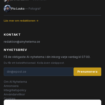
Pia Luuka
— Fotograf
Läs mer om redaktionen →
KONTAKT
redaktion@ainyheterna.se
NYHETSBREV
Få de viktigaste AI-nyheterna i din inkorg varje vardag kl 07:00.
Du får ett bekräftelsemail. Kolla även skräppost.
Prenumerera
Om AI Nyheterna
Annonsera
Integritetspolicy
Användarvillkor
Cookies