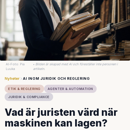
AI-Foto: Pia
•
Bilden är skapad med AI och föreställer inte personen i
Luuka
artikeln.
Nyheter
AI INOM JURIDIK OCH REGLERING
ETIK & REGLERING
AGENTER & AUTOMATION
JURIDIK & COMPLIANCE
Vad är juristen värd när
maskinen kan lagen?