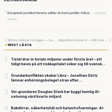
KÄLLHÄNVISNINGAR
Europeisk juristkonferens sätter AI inom juridik i fokus
— Artificial
Lawyer
Illinois skärper AI-lagen — nu gäller det för svenska bolag att vara förberedda
Algoritmen kliver in – i ditt videoflöde och på basketplanen
MEST LÄSTA
1
Tistel drar in tiotals miljoner under första året – ett
tidigt bevis på att riskkapitalet söker sig till svensk
försvarsteknik
2
Grundarkonflikten skakar Libra – Jonathan Görtz
lämnar enhörningsbolaget strax efter
miljardvärderingen
3
Voi-grundaren Douglas Stark har byggt hemlig AI-
satsning värd kvarts miljard
4
Bakdörrar, säkerhetshål och katastrofvarningar: AI-