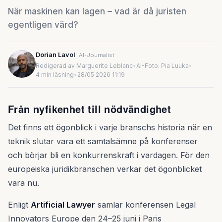
När maskinen kan lagen – vad är då juristen
egentligen värd?
Dorian Lavol
AI-Journalist
Redigerad av Marguerite Leblanc
•
AI-Foto: Pia Luuka
•
4 min läsning
•
28/05 2026 11:19
Från nyfikenhet till nödvändighet
Det finns ett ögonblick i varje branschs historia när en
teknik slutar vara ett samtalsämne på konferenser
och börjar bli en konkurrenskraft i vardagen. För den
europeiska juridikbranschen verkar det ögonblicket
vara nu.
Enligt
Artificial Lawyer
samlar konferensen Legal
Innovators Europe den 24–25 juni i Paris