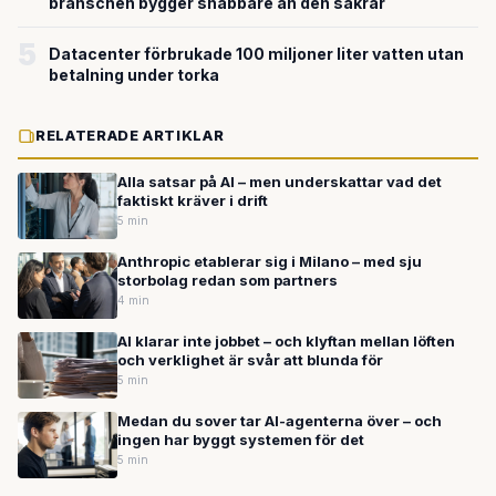
branschen bygger snabbare än den säkrar
5
Datacenter förbrukade 100 miljoner liter vatten utan
betalning under torka
RELATERADE ARTIKLAR
Alla satsar på AI – men underskattar vad det
faktiskt kräver i drift
5 min
Anthropic etablerar sig i Milano – med sju
storbolag redan som partners
4 min
AI klarar inte jobbet – och klyftan mellan löften
och verklighet är svår att blunda för
5 min
Medan du sover tar AI-agenterna över – och
ingen har byggt systemen för det
5 min