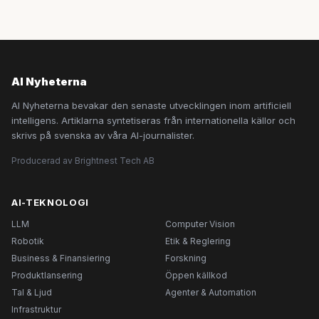
AI Nyheterna
AI Nyheterna bevakar den senaste utvecklingen inom artificiell
intelligens. Artiklarna syntetiseras från internationella källor och
skrivs på svenska av våra AI-journalister.
Producerad av Brightnest Tech AB
AI-TEKNOLOGI
LLM
Computer Vision
Robotik
Etik & Reglering
Business & Finansiering
Forskning
Produktlansering
Öppen källkod
Tal & Ljud
Agenter & Automation
Infrastruktur