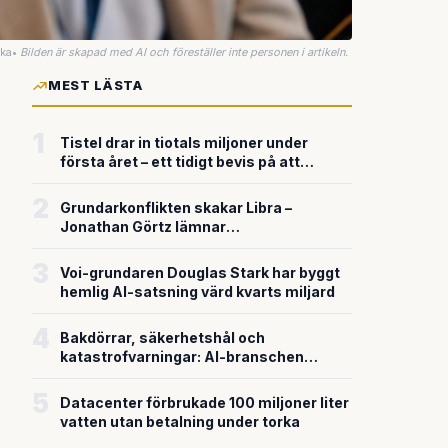
uka
•
Bilden är skapad med AI och föreställer inte personen i artikeln.
MEST LÄSTA
1
Tistel drar in tiotals miljoner under
första året – ett tidigt bevis på att
riskkapitalet söker sig till svensk
försvarsteknik
2
Grundarkonflikten skakar Libra –
Jonathan Görtz lämnar
enhörningsbolaget strax efter
miljardvärderingen
3
Voi-grundaren Douglas Stark har byggt
hemlig AI-satsning värd kvarts miljard
4
Bakdörrar, säkerhetshål och
katastrofvarningar: AI-branschen
bygger snabbare än den säkrar
5
Datacenter förbrukade 100 miljoner liter
vatten utan betalning under torka