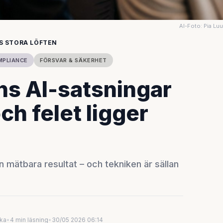
AI-Foto: Pia Lu
TS STORA LÖFTEN
MPLIANCE
FÖRSVAR & SÄKERHET
s AI-satsningar
och felet ligger
 mätbara resultat – och tekniken är sällan
uka
•
4 min läsning
•
30/05 2026 06:14