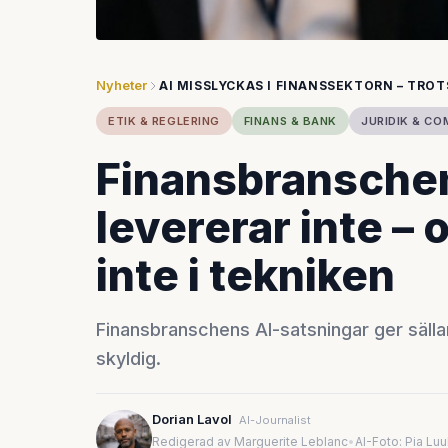
Nyheter
AI MISSLYCKAS I FINANSSEKTORN – TRO
ETIK & REGLERING
FINANS & BANK
JURIDIK & CO
Finansbranschen
levererar inte – 
inte i tekniken
Finansbranschens AI-satsningar ger sällan
skyldig.
Dorian Lavol
AI-Journalist
Redigerad av Marguerite Leblanc
•
AI-Foto: Pia Lu