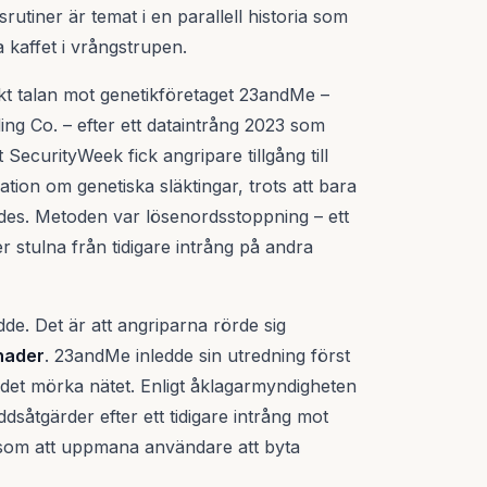
utiner är temat i en parallell historia som
a kaffet i vrångstrupen.
ckt talan mot genetikföretaget 23andMe –
 Co. – efter ett dataintrång 2023 som
SecurityWeek fick angripare tillgång till
tion om genetiska släktingar, trots att bara
es. Metoden var lösenordsstoppning – ett
r stulna från tidigare intrång på andra
dde. Det är att angriparna rörde sig
nader
. 23andMe inledde sin utredning först
å det mörka nätet. Enligt åklagarmyndigheten
dsåtgärder efter ett tidigare intrång mot
som att uppmana användare att byta