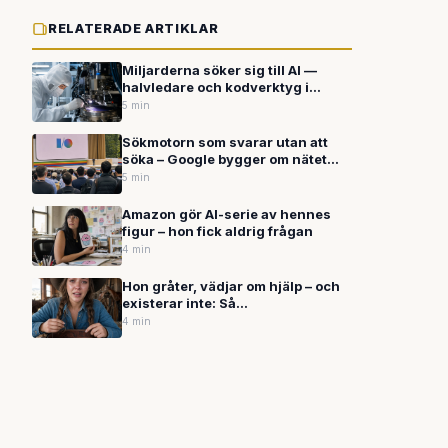
RELATERADE ARTIKLAR
Miljarderna söker sig till AI —
halvledare och kodverktyg i
investerarnas fokus
5 min
Sökmotorn som svarar utan att
söka – Google bygger om nätet
med självgående AI
5 min
Amazon gör AI-serie av hennes
figur – hon fick aldrig frågan
4 min
Hon gråter, vädjar om hjälp – och
existerar inte: Så
massproduceras falska
4 min
människor för att lura dig på nätet