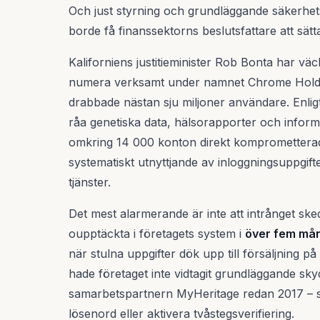
Och just styrning och grundläggande säkerhetsr
borde få finanssektorns beslutsfattare att sätt
Kaliforniens justitieminister Rob Bonta har vä
numera verksamt under namnet Chrome Holding
drabbade nästan sju miljoner användare. Enligt 
råa genetiska data, hälsorapporter och informa
omkring 14 000 konton direkt komprometterad
systematiskt utnyttjande av inloggningsuppgifte
tjänster.
Det mest alarmerande är inte att intrånget ske
oupptäckta i företagets system i
över fem må
när stulna uppgifter dök upp till försäljning p
hade företaget inte vidtagit grundläggande skyd
samarbetspartnern MyHeritage redan 2017 – 
lösenord eller aktivera tvåstegsverifiering.