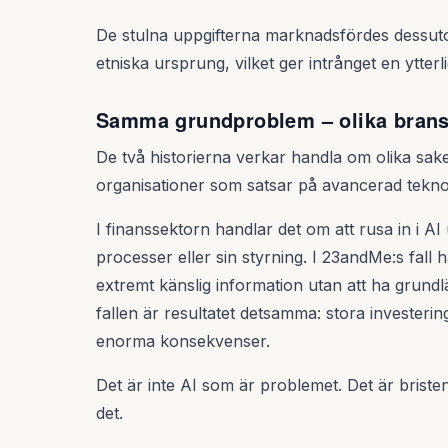
De stulna uppgifterna marknadsfördes dessuto
etniska ursprung, vilket ger intrånget en ytte
Samma grundproblem – olika bran
De två historierna verkar handla om olika sak
organisationer som satsar på avancerad teknol
I finanssektorn handlar det om att rusa in i AI 
processer eller sin styrning. I 23andMe:s fall
extremt känslig information utan att ha grundl
fallen är resultatet detsamma: stora investeringa
enorma konsekvenser.
Det är inte AI som är problemet. Det är briste
det.