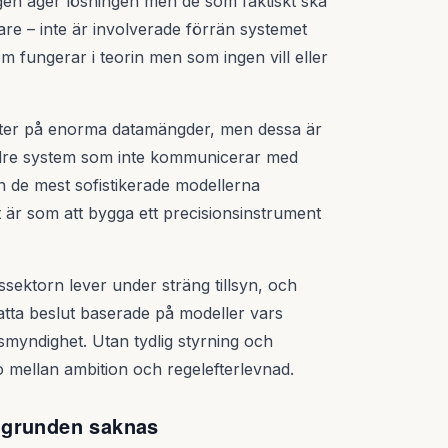
ngen äger lösningen men de som faktiskt ska
are – inte är involverade förrän systemet
om fungerar i teorin men som ingen vill eller
 sitter på enorma datamängder, men dessa är
 äldre system som inte kommunicerar med
en de mest sofistikerade modellerna
et är som att bygga ett precisionsinstrument
ssektorn lever under sträng tillsyn, och
fatta beslut baserade på modeller vars
smyndighet. Utan tydlig styrning och
 mellan ambition och regelefterlevnad.
 grunden saknas