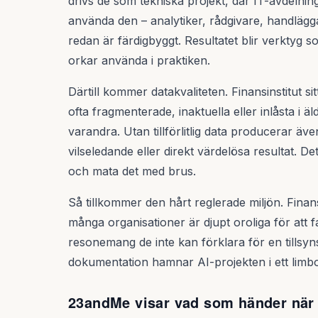
drivs de som tekniska projekt, där IT-avdelni
använda den – analytiker, rådgivare, handlägg
redan är färdigbyggt. Resultatet blir verktyg s
orkar använda i praktiken.
Därtill kommer datakvaliteten. Finansinstitut
ofta fragmenterade, inaktuella eller inlåsta i
varandra. Utan tillförlitlig data producerar äv
vilseledande eller direkt värdelösa resultat. D
och mata det med brus.
Så tillkommer den hårt reglerade miljön. Finan
många organisationer är djupt oroliga för att 
resonemang de inte kan förklara för en tillsyn
dokumentation hamnar AI-projekten i ett limbo
23andMe visar vad som händer när