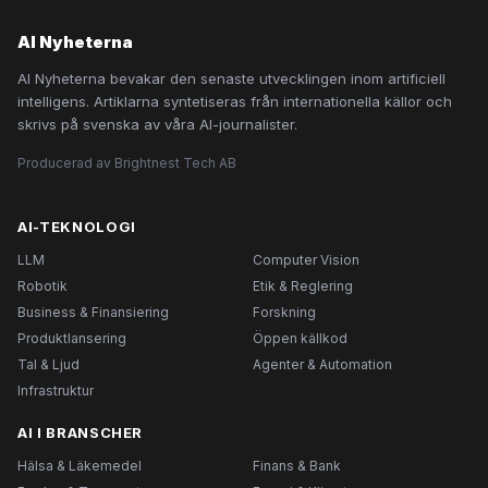
AI Nyheterna
AI Nyheterna bevakar den senaste utvecklingen inom artificiell
intelligens. Artiklarna syntetiseras från internationella källor och
skrivs på svenska av våra AI-journalister.
Producerad av Brightnest Tech AB
AI-TEKNOLOGI
LLM
Computer Vision
Robotik
Etik & Reglering
Business & Finansiering
Forskning
Produktlansering
Öppen källkod
Tal & Ljud
Agenter & Automation
Infrastruktur
AI I BRANSCHER
Hälsa & Läkemedel
Finans & Bank