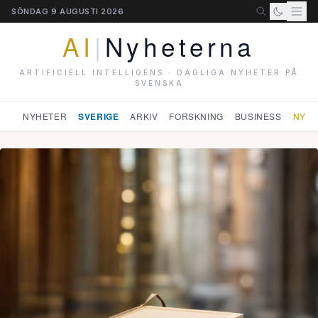
SÖNDAG 9 AUGUSTI 2026
AI
|
Nyheterna
ARTIFICIELL INTELLIGENS · DAGLIGA NYHETER PÅ
SVENSKA
NYHETER
SVERIGE
ARKIV
FORSKNING
BUSINESS
NYHE