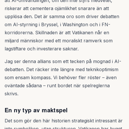
att AI-omvandlingen, om den inte styrs medvetet,
riskerar att cementera ojämlikhet snarare än att
upplösa den. Det är samma oro som driver debatten
om AI-styrning i Bryssel, i Washington och i FN-
korridorerna. Skillnaden är att Vatikanen når en
miljard människor med ett moraliskt ramverk som
lagstiftare och investerare saknar.
Jag ser denna allians som ett tecken på mognad i AI-
debatten. Det räcker inte längre med teknikoptimism
som ensam kompass. Vi behöver fler röster – även
oväntade sådana – runt bordet när spelreglerna
skrivs.
En ny typ av maktspel
Det som gör den här historien strategiskt intressant är
inte symboliken, utan strukturen. Vatikanen har byggt