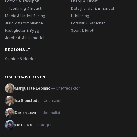
Fordon & Transport
Energi & Klimat
Tillverkning & Industri
Detaljhandel & E-handel
Media & Underhållning
Utbildning
Juridik & Compliance
Försvar & Säkerhet
Fastigheter & Bygg
Sport & Idrott
Jordbruk & Livsmedel
REGIONALT
Sverige & Norden
OM REDAKTIONEN
Marguerite Leblanc
— Chefredaktör
Isa Stenstedt
— Journalist
Dorian Lavol
— Journalist
Pia Luuka
— Fotograf