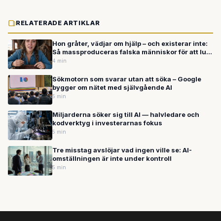
RELATERADE ARTIKLAR
Hon gråter, vädjar om hjälp – och existerar inte:
Så massproduceras falska människor för att lura
dig på nätet
4 min
Sökmotorn som svarar utan att söka – Google
bygger om nätet med självgående AI
5 min
Miljarderna söker sig till AI — halvledare och
kodverktyg i investerarnas fokus
5 min
Tre misstag avslöjar vad ingen ville se: AI-
omställningen är inte under kontroll
5 min