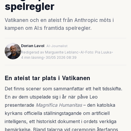
spelregler
Vatikanen och en ateist från Anthropic möts i
kampen om AI:s framtida spelregler.
Dorian Lavol
AI-Journalist
Redigerad av Marguerite Leblanc
•
AI-Foto: Pia Luuka
•
4 min läsning
•
30/05 2026 08:39
En ateist tar plats i Vatikanen
Det finns scener som sammanfattar ett helt tidsskifte.
En av dem utspelade sig i år när påve Leo
presenterade
Magnifica Humanitas
– den katolska
kyrkans officiella ställningstagande om artificiell
intelligens, ett historiskt dokument i ordets verkliga
bemärkelse. Bland talarna vid ceremonin återfanns