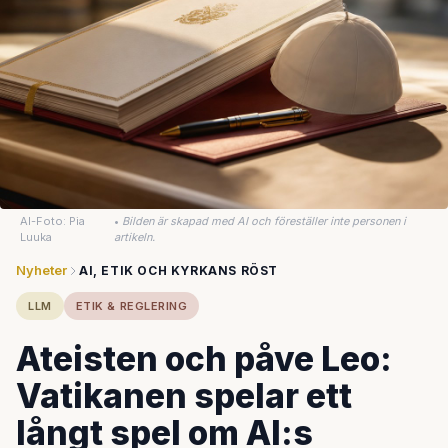
AI-Foto: Pia
•
Bilden är skapad med AI och föreställer inte personen i
Luuka
artikeln.
Nyheter
AI, ETIK OCH KYRKANS RÖST
LLM
ETIK & REGLERING
Ateisten och påve Leo:
Vatikanen spelar ett
långt spel om AI:s