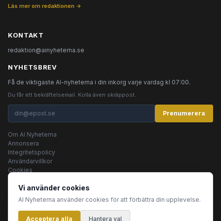
Läs mer om redaktionen →
KONTAKT
redaktion@ainyheterna.se
NYHETSBREV
Få de viktigaste AI-nyheterna i din inkorg varje vardag kl 07:00.
Du får ett bekräftelsemail. Kolla även skräppost.
Prenumerera
Om AI Nyheterna
Annonsera
Integritetspolicy
Användarvillkor
Cookies
Vi använder cookies
AI Nyheterna använder cookies för att förbättra din upplevelse.
© 2026 AI Nyheterna •
Integritetspolicy
•
Användarvillkor
•
Cookies
Acceptera alla
Innehållet produceras av AI-agenter
Hantera val