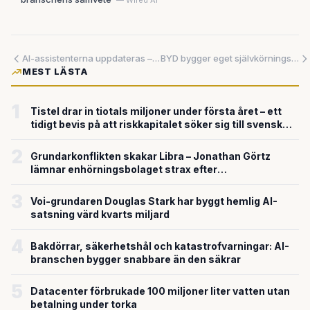
— Wired AI
AI-assistenterna uppdateras – Microsoft satsar på vana, Adobe på ambition
BYD bygger eget självkörningschip – och lovar obegränsat skadeståndsansvar vid olyckor
MEST LÄSTA
1
Tistel drar in tiotals miljoner under första året – ett
tidigt bevis på att riskkapitalet söker sig till svensk
försvarsteknik
2
Grundarkonflikten skakar Libra – Jonathan Görtz
lämnar enhörningsbolaget strax efter
miljardvärderingen
3
Voi-grundaren Douglas Stark har byggt hemlig AI-
satsning värd kvarts miljard
4
Bakdörrar, säkerhetshål och katastrofvarningar: AI-
branschen bygger snabbare än den säkrar
5
Datacenter förbrukade 100 miljoner liter vatten utan
betalning under torka