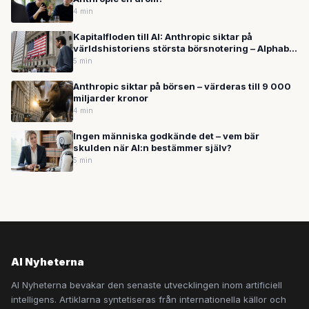
4 min
Kapitalfloden till AI: Anthropic siktar på
världshistoriens största börsnotering – Alphabet
planerar hämta in 640 miljarder
5 min
Anthropic siktar på börsen – värderas till 9 000
miljarder kronor
4 min
Ingen människa godkände det – vem bär
skulden när AI:n bestämmer själv?
5 min
AI Nyheterna
AI Nyheterna bevakar den senaste utvecklingen inom artificiell
intelligens. Artiklarna syntetiseras från internationella källor och