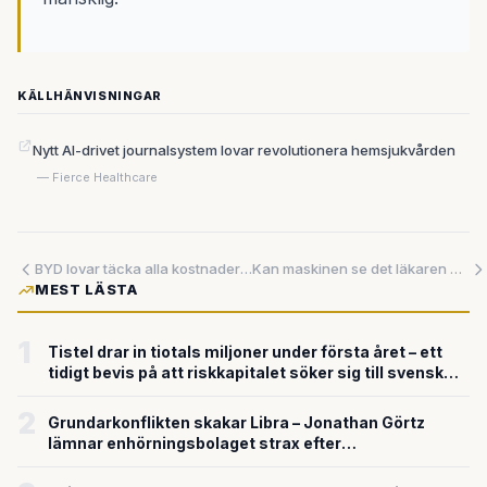
KÄLLHÄNVISNINGAR
Nytt AI-drivet journalsystem lovar revolutionera hemsjukvården
— Fierce Healthcare
BYD lovar täcka alla kostnader vid självkörningsolyckor i Kina – något ingen annan biltillverkare gjort
Kan maskinen se det läkaren missar? AI ska avslöja äggstockscancer tidigare
MEST LÄSTA
1
Tistel drar in tiotals miljoner under första året – ett
tidigt bevis på att riskkapitalet söker sig till svensk
försvarsteknik
2
Grundarkonflikten skakar Libra – Jonathan Görtz
lämnar enhörningsbolaget strax efter
miljardvärderingen