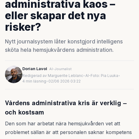
administrativa kaos –
eller skapar det nya
risker?
Nytt journalsystem låter konstgjord intelligens
sköta hela hemsjukvårdens administration.
Dorian Lavol
AI-Journalist
Redigerad av Marguerite Leblanc
•
AI-Foto: Pia Luuka
•
4 min läsning
•
02/06 2026 03:22
Vårdens administrativa kris är verklig –
och kostsam
Den som har arbetat nära hemsjukvården vet att
problemet sällan är att personalen saknar kompetens