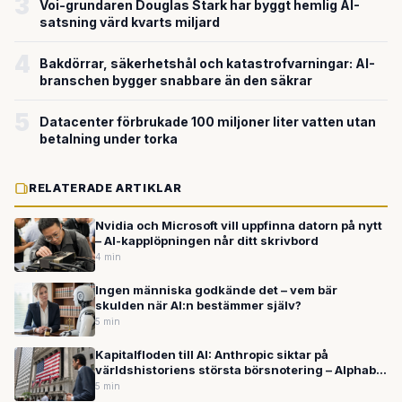
3
Voi-grundaren Douglas Stark har byggt hemlig AI-
satsning värd kvarts miljard
4
Bakdörrar, säkerhetshål och katastrofvarningar: AI-
branschen bygger snabbare än den säkrar
5
Datacenter förbrukade 100 miljoner liter vatten utan
betalning under torka
RELATERADE ARTIKLAR
Nvidia och Microsoft vill uppfinna datorn på nytt
– AI-kapplöpningen når ditt skrivbord
4 min
Ingen människa godkände det – vem bär
skulden när AI:n bestämmer själv?
5 min
Kapitalfloden till AI: Anthropic siktar på
världshistoriens största börsnotering – Alphabet
planerar hämta in 640 miljarder
5 min