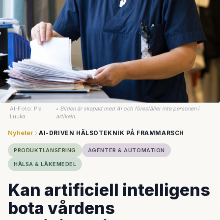
AI-Foto: Pia
•
Bilden är skapad med AI och föreställer inte personen i
Luuka
artikeln.
Nyheter
AI-DRIVEN HÄLSOTEKNIK PÅ FRAMMARSCH
PRODUKTLANSERING
AGENTER & AUTOMATION
HÄLSA & LÄKEMEDEL
Kan artificiell intelligens
bota vårdens