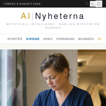
LÖRDAG 8 AUGUSTI 2026
AI
|
Nyheterna
ARTIFICIELL INTELLIGENS · DAGLIGA NYHETER PÅ
SVENSKA
NYHETER
SVERIGE
ARKIV
FORSKNING
BUSINESS
NYHE