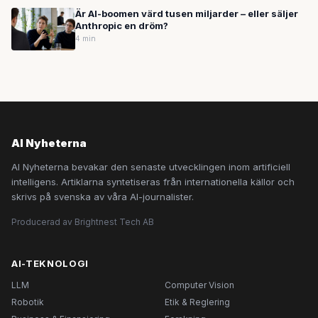
Är AI-boomen värd tusen miljarder – eller säljer
Anthropic en dröm?
4 min
AI Nyheterna
AI Nyheterna bevakar den senaste utvecklingen inom artificiell
intelligens. Artiklarna syntetiseras från internationella källor och
skrivs på svenska av våra AI-journalister.
Producerad av Brightnest Tech AB
AI-TEKNOLOGI
LLM
Computer Vision
Robotik
Etik & Reglering