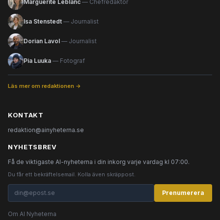
Marguerite Leblanc
— Chefredaktör
Isa Stenstedt
— Journalist
Dorian Lavol
— Journalist
Pia Luuka
— Fotograf
Läs mer om redaktionen →
KONTAKT
redaktion@ainyheterna.se
NYHETSBREV
Få de viktigaste AI-nyheterna i din inkorg varje vardag kl 07:00.
Du får ett bekräftelsemail. Kolla även skräppost.
Prenumerera
Om AI Nyheterna