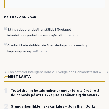
KÄLLHÄNVISNINGAR
Så introducerar du AI-anställda i företaget –
introduktionsperioden som avgör allt
— Finextra
Gradient Labs dubblar sin finansieringsrunda med ny
kapitalinjicering
— Finextra
Kan artificiell intelligens bota vårdens administrativa kaos – eller skapar det nya risker?
Sverige och Danmark testar omedelbara gränsöverskridande betalningar – men mycket återstår att lösa
MEST LÄSTA
1
Tistel drar in tiotals miljoner under första året – ett
tidigt bevis på att riskkapitalet söker sig till svensk
försvarsteknik
2
Grundarkonflikten skakar Libra – Jonathan Görtz