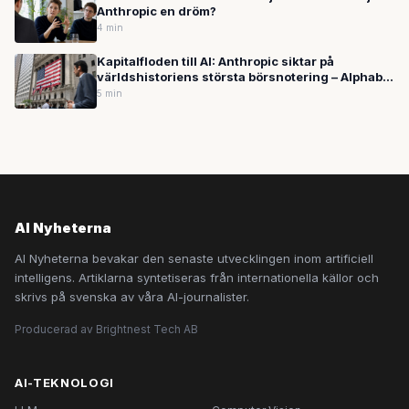
Anthropic en dröm?
4 min
Kapitalfloden till AI: Anthropic siktar på
världshistoriens största börsnotering – Alphabet
planerar hämta in 640 miljarder
5 min
AI Nyheterna
AI Nyheterna bevakar den senaste utvecklingen inom artificiell
intelligens. Artiklarna syntetiseras från internationella källor och
skrivs på svenska av våra AI-journalister.
Producerad av Brightnest Tech AB
AI-TEKNOLOGI