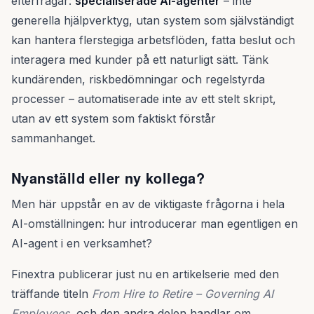
efterfrågar:
specialiserade AI-agenter
– inte
generella hjälpverktyg, utan system som självständigt
kan hantera flerstegiga arbetsflöden, fatta beslut och
interagera med kunder på ett naturligt sätt. Tänk
kundärenden, riskbedömningar och regelstyrda
processer – automatiserade inte av ett stelt skript,
utan av ett system som faktiskt förstår
sammanhanget.
Nyanställd eller ny kollega?
Men här uppstår en av de viktigaste frågorna i hela
AI-omställningen: hur introducerar man egentligen en
AI-agent i en verksamhet?
Finextra publicerar just nu en artikelserie med den
träffande titeln
From Hire to Retire – Governing AI
Employees
, och den andra delen handlar om