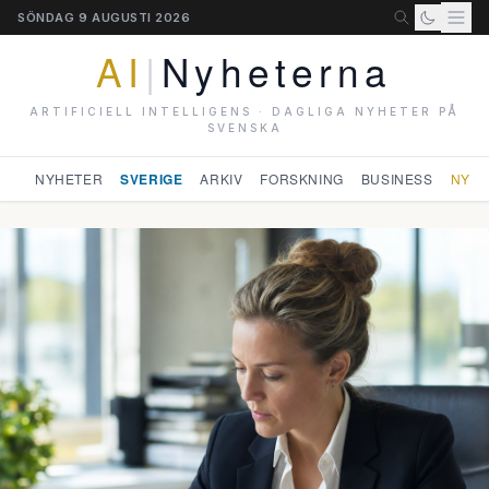
SÖNDAG 9 AUGUSTI 2026
AI
|
Nyheterna
ARTIFICIELL INTELLIGENS · DAGLIGA NYHETER PÅ
SVENSKA
NYHETER
SVERIGE
ARKIV
FORSKNING
BUSINESS
NYHE