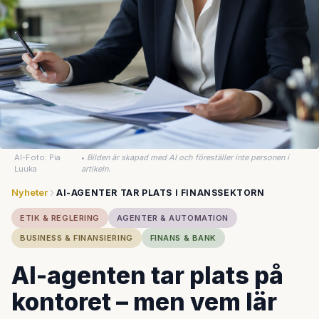
AI-Foto: Pia
•
Bilden är skapad med AI och föreställer inte personen i
Luuka
artikeln.
Nyheter
AI-AGENTER TAR PLATS I FINANSSEKTORN
ETIK & REGLERING
AGENTER & AUTOMATION
BUSINESS & FINANSIERING
FINANS & BANK
AI-agenten tar plats på
kontoret – men vem lär