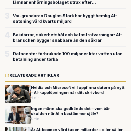
lämnar enhörningsbolaget strax efter
miljardvärderingen
3
Voi-grundaren Douglas Stark har byggt hemlig AI-
satsning värd kvarts miljard
4
Bakdörrar, säkerhetshål och katastrofvarningar: AI-
branschen bygger snabbare än den säkrar
5
Datacenter förbrukade 100 miljoner liter vatten utan
betalning under torka
RELATERADE ARTIKLAR
Nvidia och Microsoft vill uppfinna datorn på nytt
– AI-kapplöpningen når ditt skrivbord
4 min
Ingen människa godkände det – vem bär
skulden när AI:n bestämmer själv?
5 min
Är AI-boomen värd tusen miljarder – eller säljer