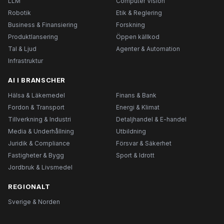
LLM
Computer Vision
Robotik
Etik & Reglering
Business & Finansiering
Forskning
Produktlansering
Öppen källkod
Tal & Ljud
Agenter & Automation
Infrastruktur
AI I BRANSCHER
Hälsa & Läkemedel
Finans & Bank
Fordon & Transport
Energi & Klimat
Tillverkning & Industri
Detaljhandel & E-handel
Media & Underhållning
Utbildning
Juridik & Compliance
Försvar & Säkerhet
Fastigheter & Bygg
Sport & Idrott
Jordbruk & Livsmedel
REGIONALT
Sverige & Norden