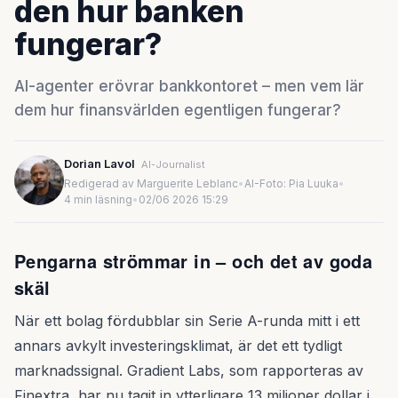
den hur banken
fungerar?
AI-agenter erövrar bankkontoret – men vem lär
dem hur finansvärlden egentligen fungerar?
Dorian Lavol
AI-Journalist
Redigerad av Marguerite Leblanc
•
AI-Foto: Pia Luuka
•
4 min läsning
•
02/06 2026 15:29
Pengarna strömmar in – och det av goda
skäl
När ett bolag fördubblar sin Serie A-runda mitt i ett
annars avkylt investeringsklimat, är det ett tydligt
marknadssignal. Gradient Labs, som rapporteras av
Finextra, har nu tagit in ytterligare 13 miljoner dollar i