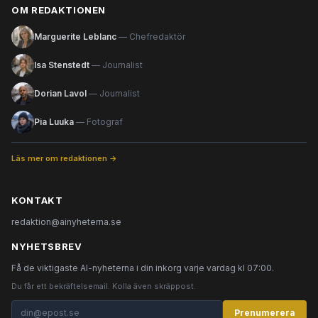
OM REDAKTIONEN
Marguerite Leblanc
— Chefredaktör
Isa Stenstedt
— Journalist
Dorian Lavol
— Journalist
Pia Luuka
— Fotograf
Läs mer om redaktionen →
KONTAKT
redaktion@ainyheterna.se
NYHETSBREV
Få de viktigaste AI-nyheterna i din inkorg varje vardag kl 07:00.
Du får ett bekräftelsemail. Kolla även skräppost.
Prenumerera