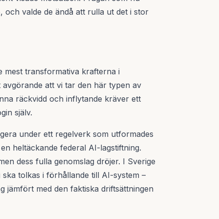
, och valde de ändå att rulla ut det i stor
e mest transformativa krafterna i
t avgörande att vi tar den här typen av
denna räckvidd och inflytande kräver ett
in själv.
t agera under ett regelverk som utformades
en heltäckande federal AI-lagstiftning.
 men dess fulla genomslag dröjer. I Sverige
 ska tolkas i förhållande till AI-system –
åg jämfört med den faktiska driftsättningen