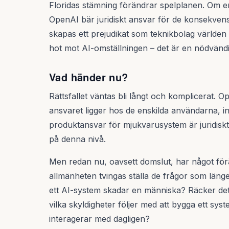
Floridas stämning förändrar spelplanen. Om en 
OpenAI bär juridiskt ansvar för de konsekve
skapas ett prejudikat som teknikbolag världen öv
hot mot AI-omställningen – det är en nödvändi
Vad händer nu?
Rättsfallet väntas bli långt och komplicerat. 
ansvaret ligger hos de enskilda användarna, 
produktansvar för mjukvarusystem är juridisk
på denna nivå.
Men redan nu, oavsett domslut, har något förän
allmänheten tvingas ställa de frågor som länge
ett AI-system skadar en människa? Räcker det 
vilka skyldigheter följer med att bygga ett sy
interagerar med dagligen?