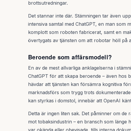
brottsutredningar.
Det stannar inte där. Stämningen tar även upp f
intensiva samtal med ChatGPT, en man som m
komplott som roboten fabricerat, samt en mak
övertygats av tjänsten om att robotar höll på a
Beroende som affärsmodell?
En av de mest allvarliga anklagelserna i stäm
ChatGPT för att skapa beroende – även hos bar
hävdar att tjänsten kan försämra kognitiva fö
marknadsförs som trygg trots dokumenterade 
kan styrkas i domstol, innebär att OpenAI känt 
Detta är ingen liten sak. Det påminner om de 
mot tobaksindustrin – en bransch som länge h
var okända eller obevisade, tills interna dok