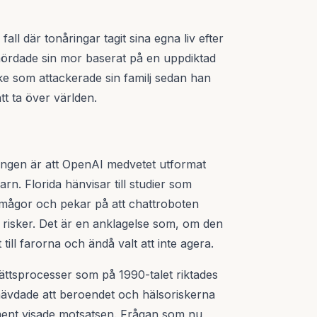
all där tonåringar tagit sina egna liv efter
ördade sin mor baserat på en uppdiktad
e som attackerade sin familj sedan han
tt ta över världen.
ningen är att OpenAI medvetet utformat
n. Florida hänvisar till studier som
rmågor och pekar på att chattroboten
risker. Det är en anklagelse som, om den
till farorna och ändå valt att inte agera.
rättsprocesser som på 1990-talet riktades
ävdade att beroendet och hälsoriskerna
ument visade motsatsen. Frågan som nu