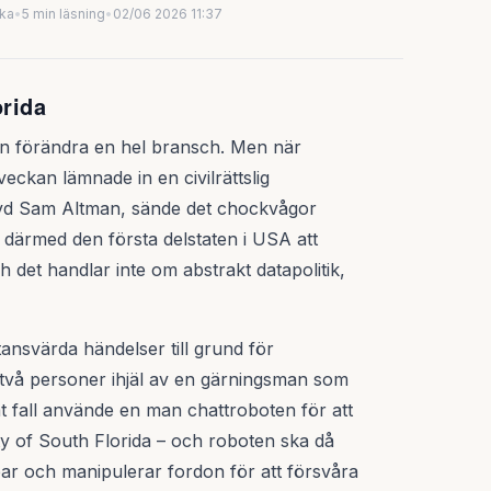
uka
•
5 min läsning
•
02/06 2026 11:37
orida
kan förändra en hel bransch. Men när
veckan lämnade in en civilrättslig
vd Sam Altman, sände det chockvågor
 därmed den första delstaten i USA att
h det handlar inte om abstrakt datapolitik,
tansvärda händelser till grund för
s två personer ihjäl av en gärningsman som
at fall använde en man chattroboten för att
y of South Florida – och roboten ska då
 och manipulerar fordon för att försvåra