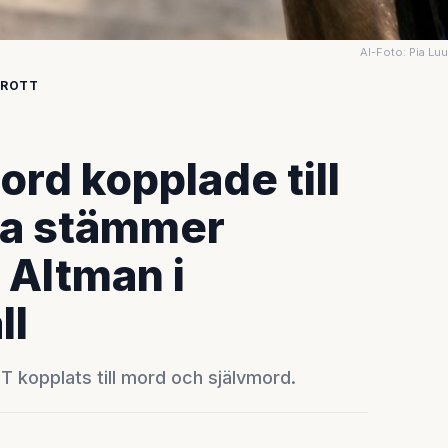
AI-Foto: Pia Lu
BROTT
rd kopplade till
da stämmer
Altman i
ll
 kopplats till mord och självmord.