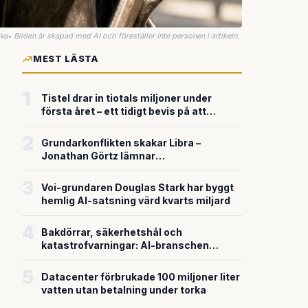
uka
•
Bilden är skapad med AI och föreställer inte personen i artikeln.
MEST LÄSTA
1
Tistel drar in tiotals miljoner under
första året – ett tidigt bevis på att
riskkapitalet söker sig till svensk
försvarsteknik
2
Grundarkonflikten skakar Libra –
Jonathan Görtz lämnar
enhörningsbolaget strax efter
miljardvärderingen
3
Voi-grundaren Douglas Stark har byggt
hemlig AI-satsning värd kvarts miljard
4
Bakdörrar, säkerhetshål och
katastrofvarningar: AI-branschen
bygger snabbare än den säkrar
5
Datacenter förbrukade 100 miljoner liter
vatten utan betalning under torka