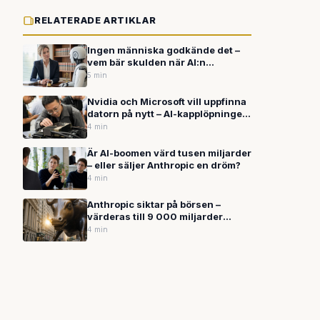
RELATERADE ARTIKLAR
Ingen människa godkände det –
vem bär skulden när AI:n
bestämmer själv?
5 min
Nvidia och Microsoft vill uppfinna
datorn på nytt – AI-kapplöpningen
når ditt skrivbord
4 min
Är AI-boomen värd tusen miljarder
– eller säljer Anthropic en dröm?
4 min
Anthropic siktar på börsen –
värderas till 9 000 miljarder
kronor
4 min