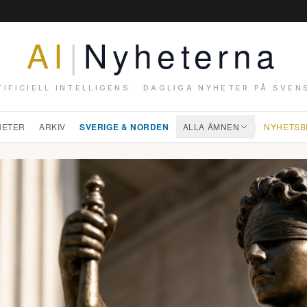
AI
|
Nyheterna
TIFICIELL INTELLIGENS · DAGLIGA NYHETER PÅ SVEN
HETER
ARKIV
SVERIGE & NORDEN
ALLA ÄMNEN
|
NYHETSB