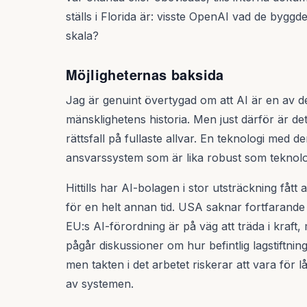
ställs i Florida är: visste OpenAI vad de byggde
skala?
Möjligheternas baksida
Jag är genuint övertygad om att AI är en av d
mänsklighetens historia. Men just därför är de
rättsfall på fullaste allvar. En teknologi med 
ansvarssystem som är lika robust som teknolog
Hittills har AI-bolagen i stor utsträckning fåt
för en helt annan tid. USA saknar fortfarande 
EU:s AI-förordning är på väg att träda i kraft,
pågår diskussioner om hur befintlig lagstiftning
men takten i det arbetet riskerar att vara för l
av systemen.