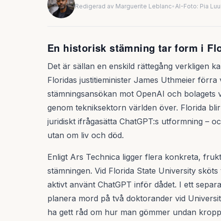
Redigerad av Marguerite Leblanc
•
AI-Foto: Pia Lu
En historisk stämning tar form i Fl
Det är sällan en enskild rättegång verkligen 
Floridas justitieminister James Uthmeier förra 
stämningsansökan mot OpenAI och bolagets 
genom tekniksektorn världen över. Florida blir
juridiskt ifrågasätta ChatGPT:s utformning – oc
utan om liv och död.
Enligt Ars Technica ligger flera konkreta, fruk
stämningen. Vid Florida State University sköt
aktivt använt ChatGPT inför dådet. I ett separ
planera mord på två doktorander vid Universit
ha gett råd om hur man gömmer undan kroppar