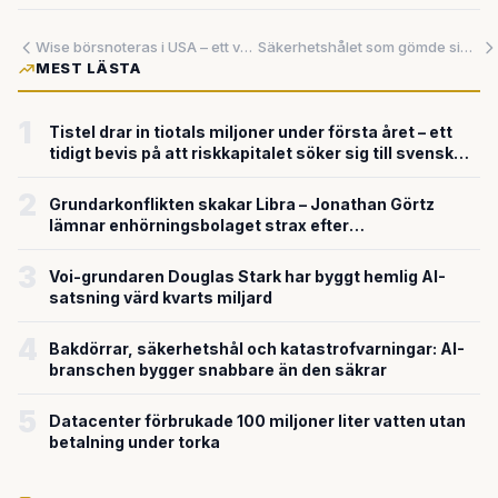
Wise börsnoteras i USA – ett vägmärke för hela fintech-branschen
Säkerhetshålet som gömde sig i 19 år – och kunde ge angripare totalt systemövertagande
MEST LÄSTA
1
Tistel drar in tiotals miljoner under första året – ett
tidigt bevis på att riskkapitalet söker sig till svensk
försvarsteknik
2
Grundarkonflikten skakar Libra – Jonathan Görtz
lämnar enhörningsbolaget strax efter
miljardvärderingen
3
Voi-grundaren Douglas Stark har byggt hemlig AI-
satsning värd kvarts miljard
4
Bakdörrar, säkerhetshål och katastrofvarningar: AI-
branschen bygger snabbare än den säkrar
5
Datacenter förbrukade 100 miljoner liter vatten utan
betalning under torka