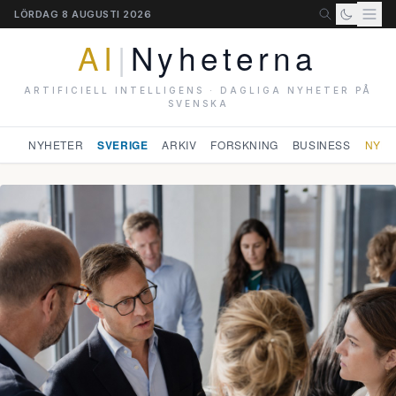
LÖRDAG 8 AUGUSTI 2026
AI
|
Nyheterna
ARTIFICIELL INTELLIGENS · DAGLIGA NYHETER PÅ
SVENSKA
NYHETER
SVERIGE
ARKIV
FORSKNING
BUSINESS
NYHE