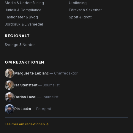
Media & Underhållning
Utbildning
Juridik & Compliance
Försvar & Säkerhet
Fastigheter & Bygg
Sport & Idrott
Jordbruk & Livsmedel
REGIONALT
Sverige & Norden
OM REDAKTIONEN
Marguerite Leblanc
— Chefredaktör
Isa Stenstedt
— Journalist
Dorian Lavol
— Journalist
Pia Luuka
— Fotograf
Läs mer om redaktionen →