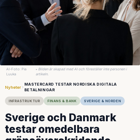
AI-Foto: Pia
•
Bilden är skapad med AI och föreställer inte personen i
Luuka
artikeln.
MASTERCARD TESTAR NORDISKA DIGITALA
Nyheter
BETALNINGAR
INFRASTRUKTUR
FINANS & BANK
SVERIGE & NORDEN
Sverige och Danmark
testar omedelbara