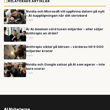
RELATERADE ARTIKLAR
Nvidia och Microsoft vill uppfinna datorn på nytt
– AI-kapplöpningen når ditt skrivbord
4 min
Är AI-boomen värd tusen miljarder – eller säljer
Anthropic en dröm?
4 min
Anthropic siktar på börsen – värderas till 9 000
miljarder kronor
4 min
Nvidia och Google satsar på AI som agerar – inte
bara svarar
5 min
AI Nyheterna