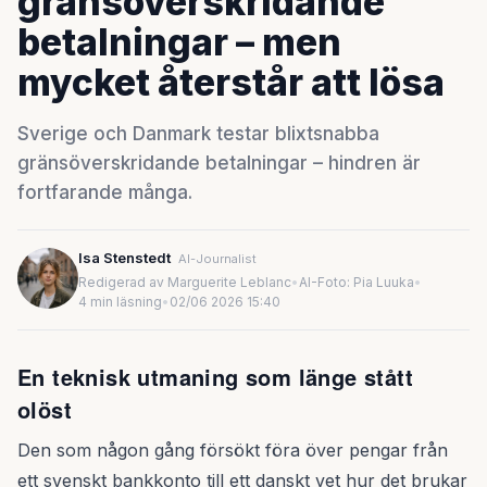
gränsöverskridande
betalningar – men
mycket återstår att lösa
Sverige och Danmark testar blixtsnabba
gränsöverskridande betalningar – hindren är
fortfarande många.
Isa Stenstedt
AI-Journalist
Redigerad av Marguerite Leblanc
•
AI-Foto: Pia Luuka
•
4 min läsning
•
02/06 2026 15:40
En teknisk utmaning som länge stått
olöst
Den som någon gång försökt föra över pengar från
ett svenskt bankkonto till ett danskt vet hur det brukar