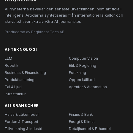
AI Nyheterna bevakar den senaste utvecklingen inom artificiell
intelligens. Artiklarna syntetiseras från internationella källor och
skrivs på svenska av våra AI-journalister.
Producerad av Brightnest Tech AB
AI-TEKNOLOGI
LLM
Computer Vision
Robotik
Etik & Reglering
Business & Finansiering
Forskning
Produktlansering
Öppen källkod
Tal & Ljud
Agenter & Automation
Infrastruktur
AI I BRANSCHER
Hälsa & Läkemedel
Finans & Bank
Fordon & Transport
Energi & Klimat
Tillverkning & Industri
Detaljhandel & E-handel