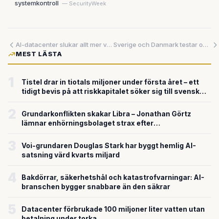
systemkontroll
— SecurityWeek
AI-datacenter slukar allt mer vatten – SpaceX listar vattenbrist som börsrisk och Kina testar undervattenskylning
Sverige och Danmark testar omedelbara gränsöverskridande betalningar – men mycket återstår att lösa
MEST LÄSTA
1
Tistel drar in tiotals miljoner under första året – ett
tidigt bevis på att riskkapitalet söker sig till svensk
försvarsteknik
2
Grundarkonflikten skakar Libra – Jonathan Görtz
lämnar enhörningsbolaget strax efter
miljardvärderingen
3
Voi-grundaren Douglas Stark har byggt hemlig AI-
satsning värd kvarts miljard
4
Bakdörrar, säkerhetshål och katastrofvarningar: AI-
branschen bygger snabbare än den säkrar
5
Datacenter förbrukade 100 miljoner liter vatten utan
betalning under torka