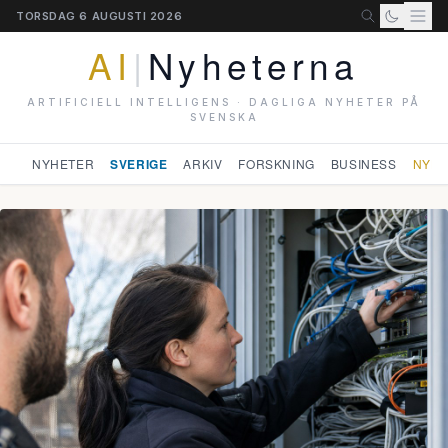
TORSDAG 6 AUGUSTI 2026
AI
|
Nyheterna
ARTIFICIELL INTELLIGENS · DAGLIGA NYHETER PÅ
SVENSKA
NYHETER
SVERIGE
ARKIV
FORSKNING
BUSINESS
NYHE