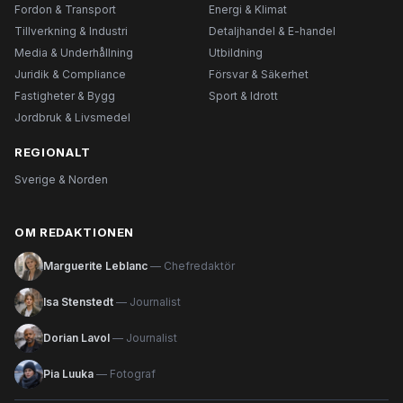
Fordon & Transport
Energi & Klimat
Tillverkning & Industri
Detaljhandel & E-handel
Media & Underhållning
Utbildning
Juridik & Compliance
Försvar & Säkerhet
Fastigheter & Bygg
Sport & Idrott
Jordbruk & Livsmedel
REGIONALT
Sverige & Norden
OM REDAKTIONEN
Marguerite Leblanc
— Chefredaktör
Isa Stenstedt
— Journalist
Dorian Lavol
— Journalist
Pia Luuka
— Fotograf