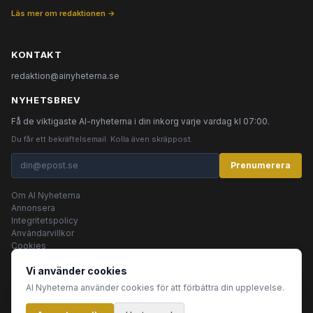
Läs mer om redaktionen →
KONTAKT
redaktion@ainyheterna.se
NYHETSBREV
Få de viktigaste AI-nyheterna i din inkorg varje vardag kl 07:00.
Du får ett bekräftelsemail. Kolla även skräppost.
Prenumerera
Om AI Nyheterna
Annonsera
Integritetspolicy
Användarvillkor
Cookies
Vi använder cookies
AI Nyheterna använder cookies för att förbättra din upplevelse.
© 2026 AI Nyheterna •
Integritetspolicy
•
Användarvillkor
•
Cookies