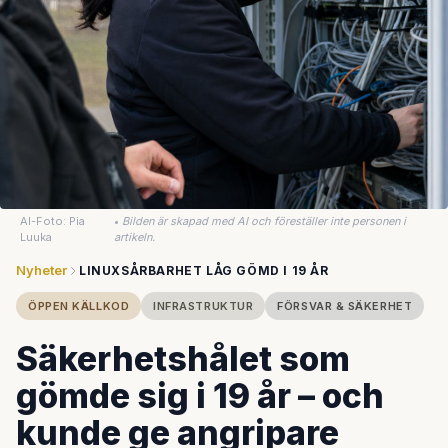
AI-Foto: Pia
•
Bilden är skapad med AI och föreställer inte personen i
Luuka
artikeln.
Nyheter
LINUXSÅRBARHET LÅG GÖMD I 19 ÅR
ÖPPEN KÄLLKOD
INFRASTRUKTUR
FÖRSVAR & SÄKERHET
Säkerhetshålet som
gömde sig i 19 år – och
kunde ge angripare