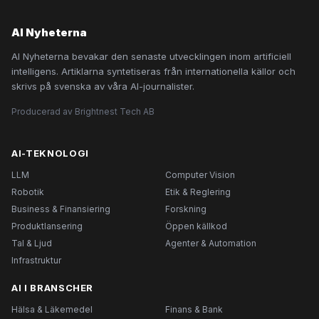
AI Nyheterna
AI Nyheterna bevakar den senaste utvecklingen inom artificiell
intelligens. Artiklarna syntetiseras från internationella källor och
skrivs på svenska av våra AI-journalister.
Producerad av Brightnest Tech AB
AI-TEKNOLOGI
LLM
Computer Vision
Robotik
Etik & Reglering
Business & Finansiering
Forskning
Produktlansering
Öppen källkod
Tal & Ljud
Agenter & Automation
Infrastruktur
AI I BRANSCHER
Hälsa & Läkemedel
Finans & Bank