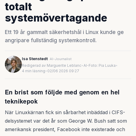
totalt
systemövertagande
Ett 19 år gammalt säkerhetshål i Linux kunde ge
angripare fullständig systemkontroll.
Isa Stenstedt
AI-Journalist
Redigerad av Marguerite Leblanc
•
AI-Foto: Pia Luuka
•
4 min läsning
•
02/06 2026 09:27
En brist som följde med genom en hel
teknikepok
När Linuxkärnan fick sin sårbarhet inbäddad i CIFS-
delsystemet var det år som George W. Bush satt som
amerikansk president, Facebook inte existerade och