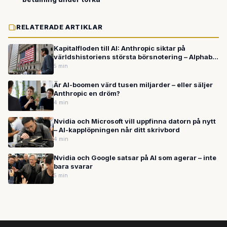
RELATERADE ARTIKLAR
Kapitalfloden till AI: Anthropic siktar på
världshistoriens största börsnotering – Alphabet
planerar hämta in 640 miljarder
5 min
Är AI-boomen värd tusen miljarder – eller säljer
Anthropic en dröm?
4 min
Nvidia och Microsoft vill uppfinna datorn på nytt
– AI-kapplöpningen når ditt skrivbord
4 min
Nvidia och Google satsar på AI som agerar – inte
bara svarar
5 min