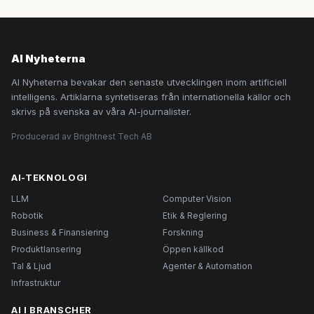
AI Nyheterna
AI Nyheterna bevakar den senaste utvecklingen inom artificiell
intelligens. Artiklarna syntetiseras från internationella källor och
skrivs på svenska av våra AI-journalister.
Producerad av Brightnest Tech AB
AI-TEKNOLOGI
LLM
Computer Vision
Robotik
Etik & Reglering
Business & Finansiering
Forskning
Produktlansering
Öppen källkod
Tal & Ljud
Agenter & Automation
Infrastruktur
AI I BRANSCHER