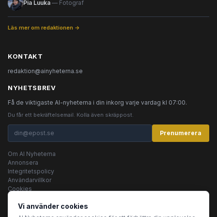
Pia Luuka
— Fotograf
Läs mer om redaktionen →
KONTAKT
redaktion@ainyheterna.se
NYHETSBREV
Få de viktigaste AI-nyheterna i din inkorg varje vardag kl 07:00.
Du får ett bekräftelsemail. Kolla även skräppost.
Prenumerera
Om AI Nyheterna
Annonsera
Integritetspolicy
Användarvillkor
Cookies
Vi använder cookies