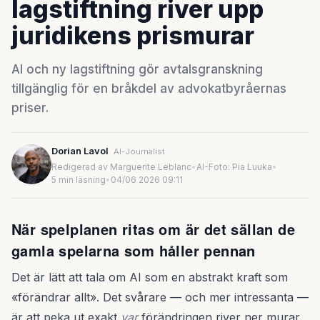
lagstiftning river upp
juridikens prismurar
AI och ny lagstiftning gör avtalsgranskning
tillgänglig för en bråkdel av advokatbyråernas
priser.
Dorian Lavol
AI-Journalist
Redigerad av Marguerite Leblanc
•
AI-Foto: Pia Luuka
•
5 min läsning
•
04/06 2026 09:11
När spelplanen ritas om är det sällan de
gamla spelarna som håller pennan
Det är lätt att tala om AI som en abstrakt kraft som
«förändrar allt». Det svårare — och mer intressanta —
är att peka ut exakt
var
förändringen river ner murar