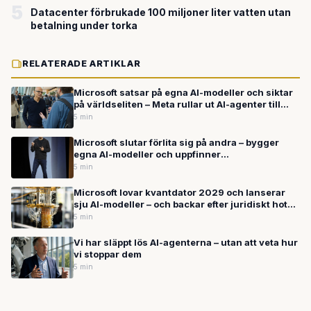
5
Datacenter förbrukade 100 miljoner liter vatten utan
betalning under torka
RELATERADE ARTIKLAR
Microsoft satsar på egna AI-modeller och siktar
på världseliten – Meta rullar ut AI-agenter till
miljarder användare
5 min
Microsoft slutar förlita sig på andra – bygger
egna AI-modeller och uppfinner
operativsystemet på nytt
5 min
Microsoft lovar kvantdator 2029 och lanserar
sju AI-modeller – och backar efter juridiskt hot
mot säkerhetsforskare
5 min
Vi har släppt lös AI-agenterna – utan att veta hur
vi stoppar dem
5 min