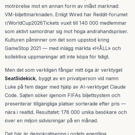
motrörelse mot en annan form av inlåst marknad:
VM-biljettmarknaden. Enligt Wired har Reddit-forumet
r/WorldCup2026Tickets vuxit till 140 000 medlemmar
som aktivt samordnar sig mot höga andrahandspriser.
Kulturen påminner om det som uppstod kring
GameStop 2021 — med inlägg märkta «HÅLL» och
kollektiva uppmaningar att inte köpa för tidigt.
Men det som verkligen fångar mitt öga är verktyget
SeatSidekick
, byggt av en privatperson vid namn
Luke på fem dagar med hjälp av AI-verktyget Claude
Code. Sajten söker igenom FIFAs biljettsystem och
presenterar tillgängliga platser sorterade efter pris —
nära i realtid. Resultatet: 178 000 unika besökare och
över en miljon sidvisningar på en månad.
Det här är demokratisering i ordets egentliga