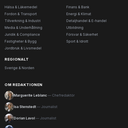
Hälsa & Läkemedel
Finans & Bank
Fordon & Transport
Energi & Klimat
Tillverkning & Industri
Detaljhandel & E-handel
Media & Underhållning
Utbildning
Juridik & Compliance
Försvar & Säkerhet
Fastigheter & Bygg
Sport & Idrott
Jordbruk & Livsmedel
REGIONALT
Sverige & Norden
OM REDAKTIONEN
Marguerite Leblanc
— Chefredaktör
Isa Stenstedt
— Journalist
Dorian Lavol
— Journalist