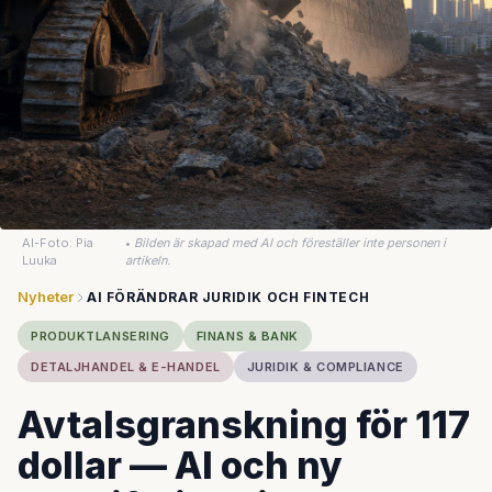
AI-Foto: Pia
•
Bilden är skapad med AI och föreställer inte personen i
Luuka
artikeln.
Nyheter
AI FÖRÄNDRAR JURIDIK OCH FINTECH
PRODUKTLANSERING
FINANS & BANK
DETALJHANDEL & E-HANDEL
JURIDIK & COMPLIANCE
Avtalsgranskning för 117
dollar — AI och ny