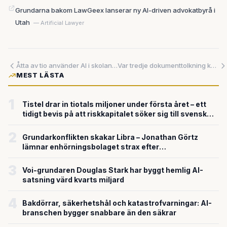
Grundarna bakom LawGeex lanserar ny AI-driven advokatbyrå i
Utah
— Artificial Lawyer
Åtta av tio använder AI i skolan – men två av tre skolor saknar gemensamma regler
Var tredje dokumenttolkning kan sluta i kollaps – nu lär sig AI:n av sina egna misstag
MEST LÄSTA
1
Tistel drar in tiotals miljoner under första året – ett
tidigt bevis på att riskkapitalet söker sig till svensk
försvarsteknik
2
Grundarkonflikten skakar Libra – Jonathan Görtz
lämnar enhörningsbolaget strax efter
miljardvärderingen
3
Voi-grundaren Douglas Stark har byggt hemlig AI-
satsning värd kvarts miljard
4
Bakdörrar, säkerhetshål och katastrofvarningar: AI-
branschen bygger snabbare än den säkrar