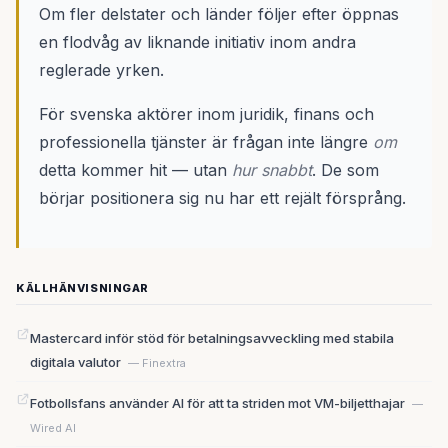
Om fler delstater och länder följer efter öppnas
en flodvåg av liknande initiativ inom andra
reglerade yrken.
För svenska aktörer inom juridik, finans och
professionella tjänster är frågan inte längre
om
detta kommer hit — utan
hur snabbt
. De som
börjar positionera sig nu har ett rejält försprång.
KÄLLHÄNVISNINGAR
Mastercard inför stöd för betalningsavveckling med stabila
digitala valutor
— Finextra
Fotbollsfans använder AI för att ta striden mot VM-biljetthajar
—
Wired AI