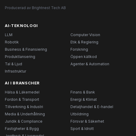
Producerad av Brightnest Tech AB
AI-TEKNOLOGI
LLM
Computer Vision
Robotik
Etik & Reglering
Business & Finansiering
Forskning
Produktlansering
Öppen källkod
Tal & Ljud
Agenter & Automation
Infrastruktur
AI I BRANSCHER
Hälsa & Läkemedel
Finans & Bank
Fordon & Transport
Energi & Klimat
Tillverkning & Industri
Detaljhandel & E-handel
Media & Underhållning
Utbildning
Juridik & Compliance
Försvar & Säkerhet
Fastigheter & Bygg
Sport & Idrott
Jordbruk & Livsmedel