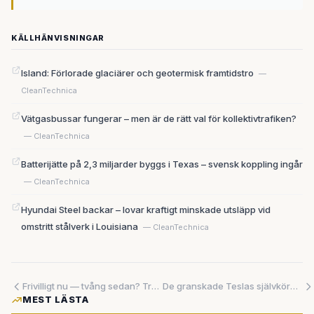
KÄLLHÄNVISNINGAR
Island: Förlorade glaciärer och geotermisk framtidstro
—
CleanTechnica
Vätgasbussar fungerar – men är de rätt val för kollektivtrafiken?
— CleanTechnica
Batterijätte på 2,3 miljarder byggs i Texas – svensk koppling ingår
— CleanTechnica
Hyundai Steel backar – lovar kraftigt minskade utsläpp vid
omstritt stålverk i Louisiana
— CleanTechnica
Frivilligt nu — tvång sedan? Trump gör AI till USA:s nya cybersköld
De granskade Teslas självkörningsdata – och skulle aldrig åka i en robotaxi
MEST LÄSTA