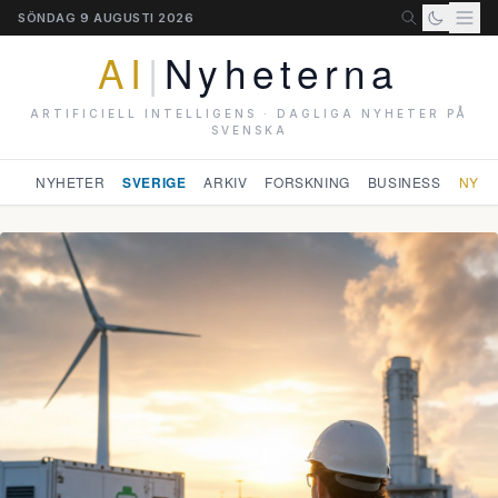
SÖNDAG 9 AUGUSTI 2026
AI
|
Nyheterna
ARTIFICIELL INTELLIGENS · DAGLIGA NYHETER PÅ
SVENSKA
NYHETER
SVERIGE
ARKIV
FORSKNING
BUSINESS
NYHE