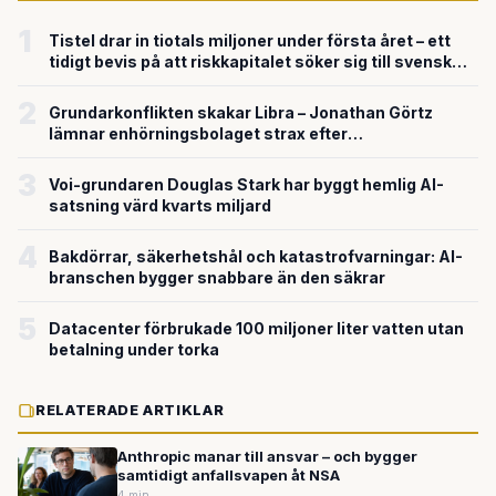
1
Tistel drar in tiotals miljoner under första året – ett
tidigt bevis på att riskkapitalet söker sig till svensk
försvarsteknik
2
Grundarkonflikten skakar Libra – Jonathan Görtz
lämnar enhörningsbolaget strax efter
miljardvärderingen
3
Voi-grundaren Douglas Stark har byggt hemlig AI-
satsning värd kvarts miljard
4
Bakdörrar, säkerhetshål och katastrofvarningar: AI-
branschen bygger snabbare än den säkrar
5
Datacenter förbrukade 100 miljoner liter vatten utan
betalning under torka
RELATERADE ARTIKLAR
Anthropic manar till ansvar – och bygger
samtidigt anfallsvapen åt NSA
4 min