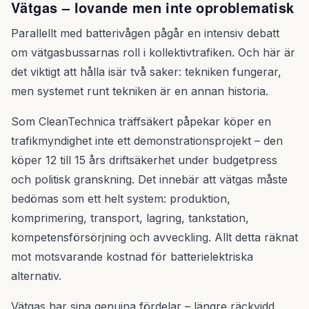
Vätgas – lovande men inte oproblematisk
Parallellt med batterivågen pågår en intensiv debatt
om vätgasbussarnas roll i kollektivtrafiken. Och här är
det viktigt att hålla isär två saker: tekniken fungerar,
men systemet runt tekniken är en annan historia.
Som CleanTechnica träffsäkert påpekar köper en
trafikmyndighet inte ett demonstrationsprojekt – den
köper 12 till 15 års driftsäkerhet under budgetpress
och politisk granskning. Det innebär att vätgas måste
bedömas som ett helt system: produktion,
komprimering, transport, lagring, tankstation,
kompetensförsörjning och avveckling. Allt detta räknat
mot motsvarande kostnad för batterielektriska
alternativ.
Vätgas har sina genuina fördelar – längre räckvidd,