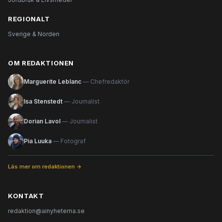
REGIONALT
Sverige & Norden
OM REDAKTIONEN
Marguerite Leblanc
— Chefredaktör
Isa Stenstedt
— Journalist
Dorian Lavol
— Journalist
Pia Luuka
— Fotograf
Läs mer om redaktionen →
KONTAKT
redaktion@ainyheterna.se