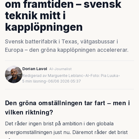
om framtiden – svensk
teknik mitt i
kapplöpningen
Svensk batterifabrik i Texas, vätgasbussar i
Europa – den gröna kapplöpningen accelererar.
Dorian Lavol
AI-Journalist
Redigerad av Marguerite Leblanc
•
AI-Foto: Pia Luuka
•
5 min läsning
•
06/06 2026 05:37
Den gröna omställningen tar fart – men i
vilken riktning?
Det råder ingen brist på ambition i den globala
energiomställningen just nu. Däremot råder det brist