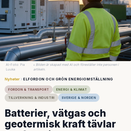
AI-Foto: Pia
•
Bilden är skapad med AI och föreställer inte personen i
Luuka
artikeln.
Nyheter
ELFORDON OCH GRÖN ENERGIOMSTÄLLNING
FORDON & TRANSPORT
ENERGI & KLIMAT
TILLVERKNING & INDUSTRI
SVERIGE & NORDEN
Batterier, vätgas och
geotermisk kraft tävlar