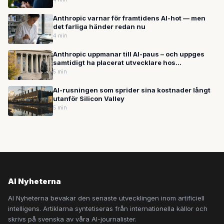
Anthropic varnar för framtidens AI-hot — men
det farliga händer redan nu
4 min
Anthropic uppmanar till AI-paus – och uppges
samtidigt ha placerat utvecklare hos
amerikansk underrättelsetjänst
5 min
AI-rusningen som sprider sina kostnader långt
utanför Silicon Valley
5 min
AI Nyheterna
AI Nyheterna bevakar den senaste utvecklingen inom artificiell
intelligens. Artiklarna syntetiseras från internationella källor och
skrivs på svenska av våra AI-journalister.