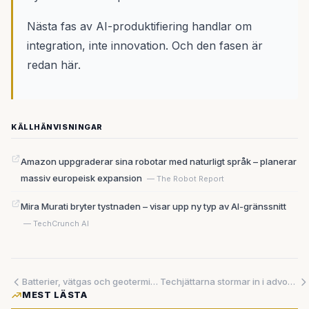
Nästa fas av AI-produktifiering handlar om
integration, inte innovation. Och den fasen är
redan här.
KÄLLHÄNVISNINGAR
Amazon uppgraderar sina robotar med naturligt språk – planerar
massiv europeisk expansion
— The Robot Report
Mira Murati bryter tystnaden – visar upp ny typ av AI-gränssnitt
— TechCrunch AI
Batterier, vätgas och geotermisk kraft tävlar om framtiden – svensk teknik mitt i kapplöpningen
Techjättarna stormar in i advokaternas revir – samtidigt som hårdvarukapprustningen når ny fart
MEST LÄSTA