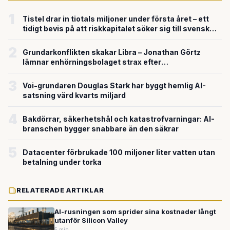
1
Tistel drar in tiotals miljoner under första året – ett
tidigt bevis på att riskkapitalet söker sig till svensk
försvarsteknik
2
Grundarkonflikten skakar Libra – Jonathan Görtz
lämnar enhörningsbolaget strax efter
miljardvärderingen
3
Voi-grundaren Douglas Stark har byggt hemlig AI-
satsning värd kvarts miljard
4
Bakdörrar, säkerhetshål och katastrofvarningar: AI-
branschen bygger snabbare än den säkrar
5
Datacenter förbrukade 100 miljoner liter vatten utan
betalning under torka
RELATERADE ARTIKLAR
AI-rusningen som sprider sina kostnader långt
utanför Silicon Valley
5 min