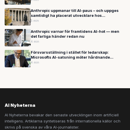
Anthropic uppmanar till AI-paus – och uppges
samtidigt ha placerat utvecklare hos
amerikansk underrättelsetjänst
5 min
Anthropic varnar för framtidens AI-hot — men
det farliga händer redan nu
4 min
Försvarsställning i stället för ledarskap:
Microsofts AI-satsning möter hårdnande
motvind
4 min
AI Nyheterna
AI Nyheterna bevakar den senaste utvecklingen inom artificiell
intelligens. Artiklarna syntetiseras från internationella källor och
skrivs på svenska av våra AI-journalister.