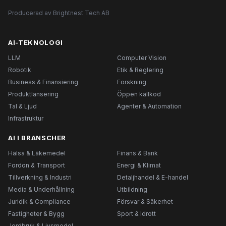
Producerad av Brightnest Tech AB
AI-TEKNOLOGI
LLM
Computer Vision
Robotik
Etik & Reglering
Business & Finansiering
Forskning
Produktlansering
Öppen källkod
Tal & Ljud
Agenter & Automation
Infrastruktur
AI I BRANSCHER
Hälsa & Läkemedel
Finans & Bank
Fordon & Transport
Energi & Klimat
Tillverkning & Industri
Detaljhandel & E-handel
Media & Underhållning
Utbildning
Juridik & Compliance
Försvar & Säkerhet
Fastigheter & Bygg
Sport & Idrott
Jordbruk & Livsmedel