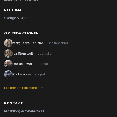
REGIONALT
Sverige & Norden
OM REDAKTIONEN
Marguerite Leblanc
— Chefredaktör
Isa Stenstedt
— Journalist
Dorian Lavol
— Journalist
Pia Luuka
— Fotograf
Läs mer om redaktionen →
KONTAKT
redaktion@ainyheterna.se