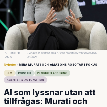
AI-Foto: Pia
•
Bilden är skapad med AI och föreställer inte personen i
Luuka
artikeln.
Nyheter
MIRA MURATI OCH AMAZONS ROBOTAR I FOKUS
LLM
ROBOTIK
PRODUKTLANSERING
AGENTER & AUTOMATION
AI som lyssnar utan att
tillfrågas: Murati och