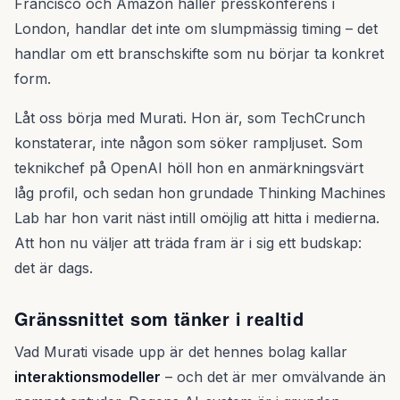
Francisco och Amazon håller presskonferens i
London, handlar det inte om slumpmässig timing – det
handlar om ett branschskifte som nu börjar ta konkret
form.
Låt oss börja med Murati. Hon är, som TechCrunch
konstaterar, inte någon som söker rampljuset. Som
teknikchef på OpenAI höll hon en anmärkningsvärt
låg profil, och sedan hon grundade Thinking Machines
Lab har hon varit näst intill omöjlig att hitta i medierna.
Att hon nu väljer att träda fram är i sig ett budskap:
det är dags.
Gränssnittet som tänker i realtid
Vad Murati visade upp är det hennes bolag kallar
interaktionsmodeller
– och det är mer omvälvande än