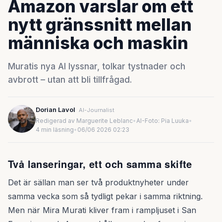
Amazon varslar om ett
nytt gränssnitt mellan
människa och maskin
Muratis nya AI lyssnar, tolkar tystnader och
avbrott – utan att bli tillfrågad.
Dorian Lavol
AI-Journalist
Redigerad av Marguerite Leblanc
•
AI-Foto: Pia Luuka
•
4 min läsning
•
06/06 2026 02:23
Två lanseringar, ett och samma skifte
Det är sällan man ser två produktnyheter under
samma vecka som så tydligt pekar i samma riktning.
Men när Mira Murati kliver fram i rampljuset i San